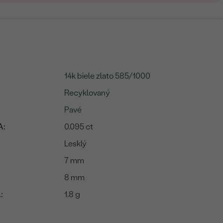
14k biele zlato 585/1000
Recyklovaný
Pavé
A:
0.095 ct
Lesklý
7 mm
8 mm
:
1.8 g