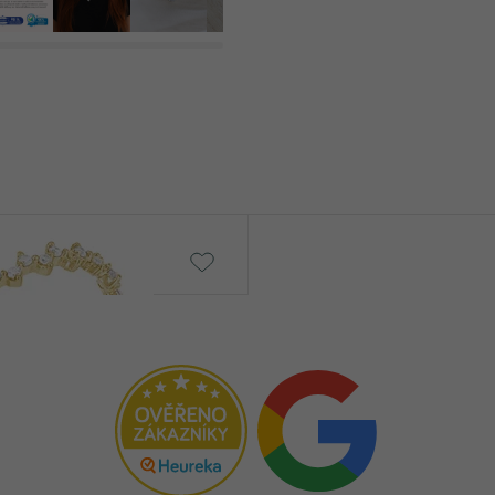
KARÁTOVÁ VÁHA
:
ROZMERY:
ČISTOTA
:
FARBA
:
TVAR
:
PÔVOD:
Isolde
od € 1 049