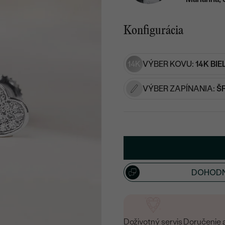
Konfigurácia
14K
VÝBER KOVU:
14K BIE
VÝBER ZAPÍNANIA:
Š
DOHODN
Doživotný servis
Doručenie 