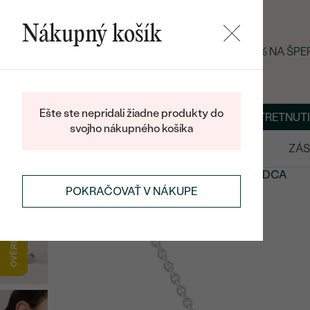
Nákupný košík
LETNÝ BLACK FRIDAY: −25 % NA ŠP
Ešte ste nepridali žiadne produkty do
O NÁS
BLOG
ŠPERKY NA MIERU
DOHODNÚŤ STRETNUTI
svojho nákupného košíka
VÝPREDAJ
SVADOBNÉ OBRÚČKY
ZÁS
ŠPERKY
SYMBOLICKÉ ŠPERKY
ŠPERKY V TVARE SRDCA
POKRAČOVAŤ V NÁKUPE