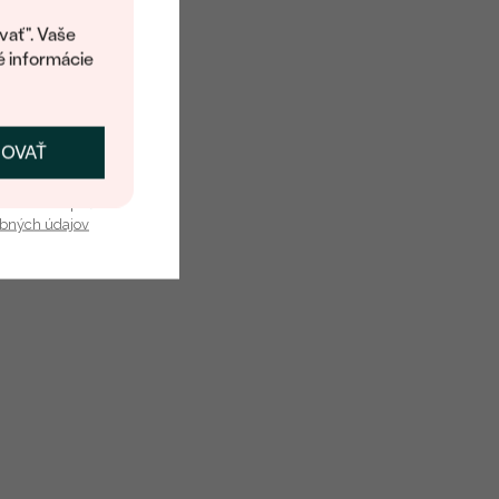
kup.
Round
vať". Vaše
é informácie
14k ružové zlato 585/1000
ČOVAŤ
kať zľavu
Recyklovaný
Pavé
u nás v bezpečí.
obných údajov
A:
0.19 ct
8 mm
7 mm
2.12 g
me Náušnice
Diamant
38