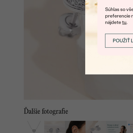
Súhlas so vše
preferencie 
nájdete
tu
.
POUŽIŤ 
Ďalšie fotografie