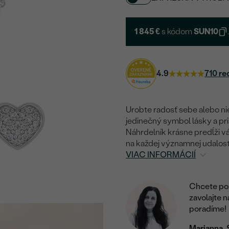
1 845 €
s kódom
SUN10
4.9
710 re
Urobte radosť sebe alebo ni
jedinečný symbol lásky a pri
Náhrdelník krásne predĺži 
na každej významnej udalost
VIAC INFORMÁCIÍ
Chcete por
zavolajte 
poradíme!
Marianna, 