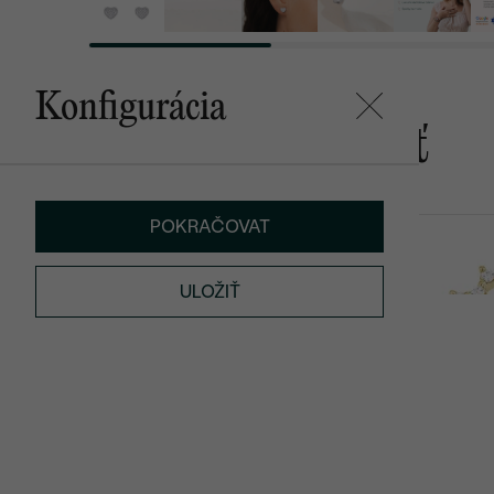
Konfigurácia
Mohlo by sa vám páčiť
POKRAČOVAT
Rosa
Euclides
od € 1 068
od € 669
ULOŽIŤ