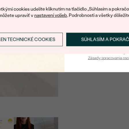
váš prvý ná
TVAR
:
tkými cookies udelíte kliknutím na tlačidlo „Súhlasím a pokračo
môžete upraviť v
nastavení volieb
. Podrobnosti a všetky dôležit
Náušnice
KOV
:
LEN TECHNICKÉ COOKIES
SÚHLASÍM A POKRA
Prihlásiť sa a zís
PÔVOD KOVU
:
TYP OSADENIA
:
Vaša e-mailová adresa je 
Zásady spracovania os
CELKOVÁ KARÁTOVÁ VÁH
ŠÍRKA:
VÝŠKA:
PRIBLIŽNÁ VÁHA:
Detaily o osadenom drahoka
DRUH:
POČET: