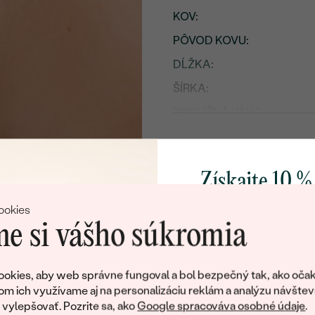
KOV
:
PÔVOD KOVU
:
DĹŽKA
:
ŠÍRKA:
PRIBLIŽNÁ VÁHA:
TYP:
Detaily o osadenom drahoka
Získajte 10 %
DRUH:
svoj prvý 
ookies
POČET:
e si vášho súkromia
KARÁTOVÁ VÁHA
:
Pridajte sa k nám a 
ROZMERY:
poctivo vyrábaných 
okies, aby web správne fungoval a bol bezpečný tak, ako očak
Ako darček na priv
ČISTOTA
:
om ich využívame aj na personalizáciu reklám a analýzu návštev
obratom pošleme zľ
ylepšovať. Pozrite sa, ako
Google spracováva osobné údaje
.
FARBA
: