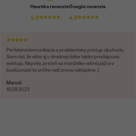
Heuréka recenzie
Google recenzie
4.9
4.9
Perfektná komunikácia a proklientský prístup obchodu.
Som rád, že ešte aj v dnešnej dobe takíto predajcovia
existujú. Nayvše, prsteň sa manželke veľmi páči a v
budúcnosti tu určite radi znovu nakúpime :)
Marcel
15.09.2023