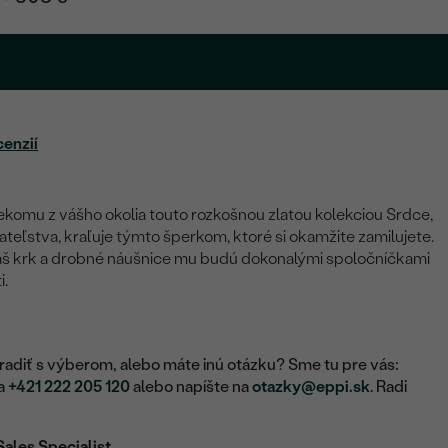
.
cenzií
ekomu z vášho okolia touto rozkošnou zlatou kolekciou Srdce,
ateľstva, kraľuje týmto šperkom, ktoré si okamžite zamilujete.
váš krk a drobné náušnice mu budú dokonalými spoločníčkami
i.
adiť s výberom, alebo máte inú otázku? Sme tu pre vás:
na
+421 222 205 120
alebo napíšte na
otazky@eppi.sk
. Radi
Sales Specialist