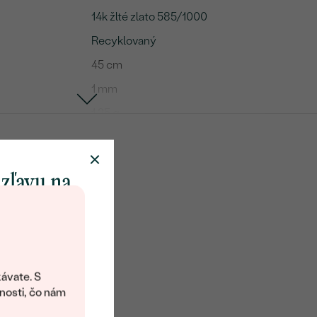
14k žlté zlato 585/1000
Recyklovaný
45 cm
1 mm
1.25 g
Ankr
me Náhrdelník
 zľavu na
Diamant
klenot
19
0.095 ct
objavte svet
1 mm
šperkov Eppi.
ávate. S
ítanie vám
SI1
nosti, čo nám
avový kód na
G-H