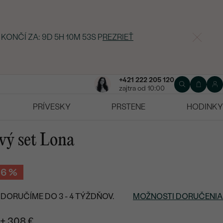
 KONČÍ ZA:
9D 5H 10M 52S
P
REZRIEŤ
+421 222 205 120
zajtra od 10:00
PRÍVESKY
PRSTENE
HODINKY
vý set Lona
-6 %
DORUČÍME DO 3 - 4 TÝŽDŇOV.
MOŽNOSTI DORUČENIA
+ 308 €