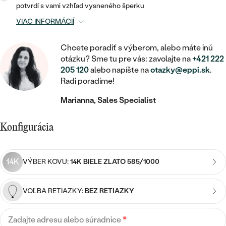
STATEMENT
ZAČAŤ S DIAMANTOM
RUČNE RYTÉ
DETSKÉ
potvrdí s vami vzhľad vysneného šperku
MEDAILÓNY
DETSKÉ ŠPERKY
VIAC INFORMÁCIÍ
PEČATNÉ
ZAČAŤ S LABGROWN DIAMANTOM
S VÝPLŇOU
PIERCING
RETIAZKY
BROŠNE
Chcete poradiť s výberom, alebo máte inú
PERSONALIZOVANÉ
ZAČAŤ S FAREBNÝM DIAMANTOM
SVADOBNÉ SETY
otázku? Sme tu pre vás: zavolajte na
+421 222
V TVARE SRDCA
DOPLNKY
PODĽA DRAHOKAMU
205 120
alebo napíšte na
otazky@eppi.sk
.
Radi poradíme!
PODĽA DRAHOKAMU
PODĽA DRAHOKAMU
S DIAMANTMI
PODĽA CENY
SO ZVIERATAMI
PODĽA MATERIÁLU
Marianna, Sales Specialist
S DIAMANTMI
DIAMANT
CENOVO DOSTUPNÉ
S DRAHOKAMAMI
ZLATÉ
PODĽA DRAHOKAMU
S DRAHOKAMAMI
Konfigurácia
LAB GROWN DIAMANT
LUXUSNÉ
S PERLAMI
S DIAMANTMI
STRIEBORNÉ
S PERLAMI
MOISSANIT
14K
VÝBER KOVU:
14K BIELE ZLATO 585/1000
S DRAHOKAMAMI
PLATINOVÉ
PODĽA CENY
FAREBNÝ DIAMANT
PODĽA CENY
CENOVO DOSTUPNÉ
S PERLAMI
VOĽBA RETIAZKY:
BEZ RETIAZKY
PODĽA DRAHOKAMU
ČIERNY DIAMANT
CENOVO DOSTUPNÉ
LUXUSNÉ
Zadajte adresu alebo súradnice
*
S DIAMANTMI
PODĽA CENY