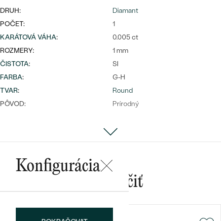
DRUH:
Diamant
POČET:
1
KARÁTOVÁ VÁHA
:
0.005 ct
ROZMERY:
1 mm
ČISTOTA
:
SI
Bestsellery
FARBA
:
G-H
TVAR
:
Round
PÔVOD:
Prírodný
OBJAVIŤ
Konfigurácia
Mohlo by sa vám páčiť