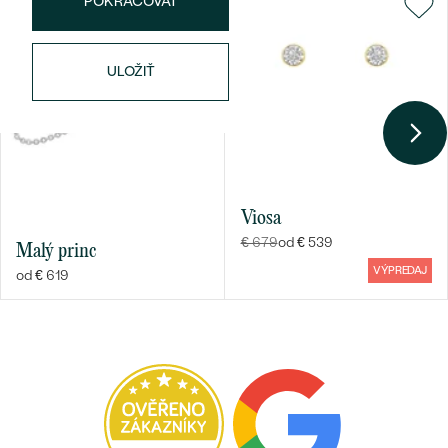
POKRAČOVAT
ULOŽIŤ
Viosa
€ 679
od € 539
Malý princ
VÝPREDAJ
od € 619