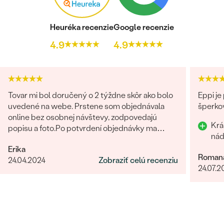
Heuréka recenzie
Google recenzie
4.9
4.9
Tovar mi bol doručený o 2 týždne skôr ako bolo
Eppi je
uvedené na webe. Prstene som objednávala
šperkov
online bez osobnej návštevy, zodpovedajú
Krá
popisu a foto.Po potvrdení objednávky ma
kontaktovala pracovníčka spoločnosti aby sa
Erika
uistila o správnosti, type, veľkosti a pod. a
Roman
24.04.2024
Zobraziť celú recenziu
zmienila sa o možnej výmena v prípade
24.07.2
nevyhovujúcej veľkosti. Príjemné vystupovanie,
prístup a starostlivosť o zákazníka. Maximálna
spokojnosť s tovarom aj prístupom.