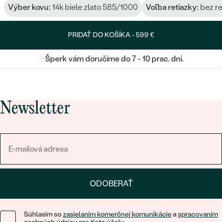
Výber kovu:
14k biele zlato 585/1000
Voľba retiazky:
bez re
PRIDAŤ DO KOŠÍKA -
599 €
Šperk vám doručíme do 7 - 10 prac. dní.
Newsletter
ODOBERAŤ
Súhlasím so
zasielaním komerčnej komunikácie
a
spracovaním