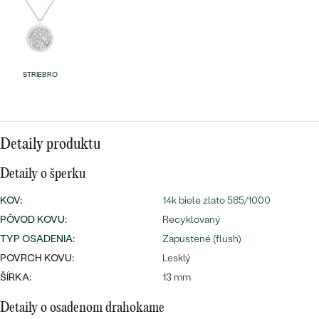
Najpredávanejšie
Najpredávanejšie
PODĽA TVARU DRAHOKAMU
náušnice
NA MIERU
prstene
STRIEBRO
Personalizované
DIAMANTY
PREZRIEŤ
prívesky
PREZRIEŤ
Detaily produktu
Detaily o šperku
OBJAVIŤ
Wave kolekcia
KOV
:
14k biele zlato 585/1000
PÔVOD KOVU
:
Recyklovaný
TYP OSADENIA
:
Zapustené (flush)
POVRCH KOVU:
Lesklý
OBJAVIŤ
ŠÍRKA:
13 mm
Detaily o osadenom drahokame