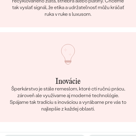
recyklovaného zlata, striebra alebo platiny. Chceme
tak vyslať signál, že etika a udržateľnosť môžu kráčať
ruka v ruke s luxusom.
Inovácie
Šperkárstvo je stále remeslom, ktoré ctí ručnú prácu,
zároveň ale využívame aj moderné technológie.
Spájame tak tradíciu s inováciou a vyrábame pre vás to
najlepšie z každej oblasti.