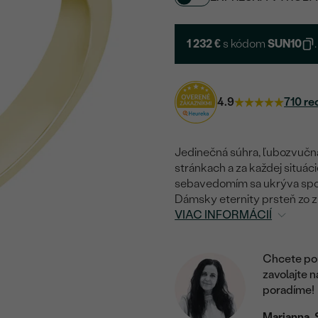
1 232 €
s kódom
SUN10
.
4.9
710 re
Jedinečná súhra, ľubozvučn
stránkach a za každej situácie
sebavedomím sa ukrýva spoj
Dámsky eternity prsteň zo z
VIAC INFORMÁCIÍ
Chcete por
zavolajte 
poradíme!
Marianna, 