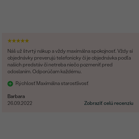
G-H
Prírodný
Náš už štvrtý nákup a vždy maximálna spokojnosť. Vždy si
objednávky preverujú telefonicky či je objednávka podľa
naších predstáv či netreba niečo pozmeniť pred
odoslaním. Odporúčam každému.
Rýchlosť Maximálna starostlivosť
Barbara
26.09.2022
Zobraziť celú recenziu