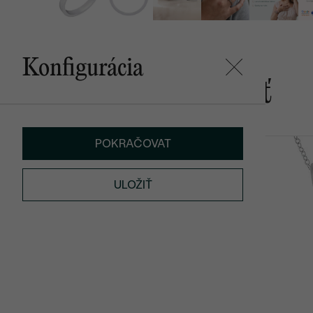
Konfigurácia
Mohlo by sa vám páčiť
POKRAČOVAT
Lepio
Felipe
od € 659
od € 589
ULOŽIŤ