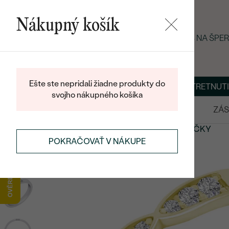
Nákupný košík
LETNÝ BLACK FRIDAY: −25 % NA ŠP
Ešte ste nepridali žiadne produkty do
O NÁS
BLOG
ŠPERKY NA MIERU
DOHODNÚŤ STRETNUTI
svojho nákupného košíka
VÝPREDAJ
SVADOBNÉ OBRÚČKY
ZÁS
SVADOBNÉ OBRÚČKY
ETERNITY
SVADOBNÉ OBRÚČKY
POKRAČOVAŤ V NÁKUPE