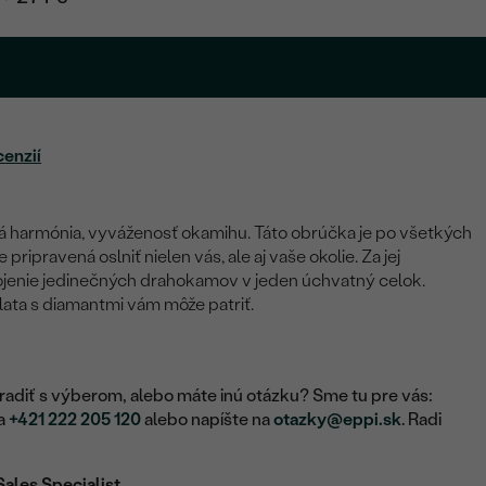
cenzií
á harmónia, vyváženosť okamihu. Táto obrúčka je po všetkých
 pripravená oslniť nielen vás, ale aj vaše okolie. Za jej
enie jedinečných drahokamov v jeden úchvatný celok.
lata s diamantmi vám môže patriť.
adiť s výberom, alebo máte inú otázku? Sme tu pre vás:
na
+421 222 205 120
alebo napíšte na
otazky@eppi.sk
. Radi
Sales Specialist