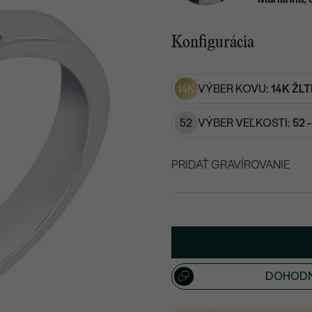
Konfigurácia
14K
VÝBER KOVU:
14K ŽLT
52
VÝBER VEĽKOSTI:
52 
PRIDAŤ GRAVÍROVANIE
VYBERTE FONT
Napíšte iniciály/text
15
/ 15 ZNAKOV
DOHODN