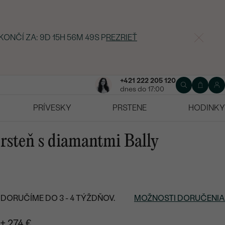
KONČÍ ZA:
9D 15H 56M 48S
P
REZRIEŤ
+421 222 205 120
dnes do 17:00
PRÍVESKY
PRSTENE
HODINKY
prsteň s diamantmi Bally
DORUČÍME DO 3 - 4 TÝŽDŇOV.
MOŽNOSTI DORUČENIA
+ 274 €