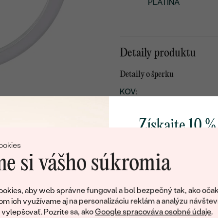
PLATINA
Detaily produktu
Detaily o šperku
KOV
:
PÔVOD KOVU
:
Získajte 10 %
ŠTÝL
:
svoj prvý 
TYP OSADENIA
:
ookies
e si vášho súkromia
CELKOVÁ KARÁTOVÁ VÁH
POVRCH KOVU:
Pridajte sa k nám a 
poctivo vyrábaných 
okies, aby web správne fungoval a bol bezpečný tak, ako očak
ŠÍRKA:
Ako darček na priv
om ich využívame aj na personalizáciu reklám a analýzu návštev
PRIBLIŽNÁ VÁHA:
obratom pošleme zľ
ylepšovať. Pozrite sa, ako
Google spracováva osobné údaje
.