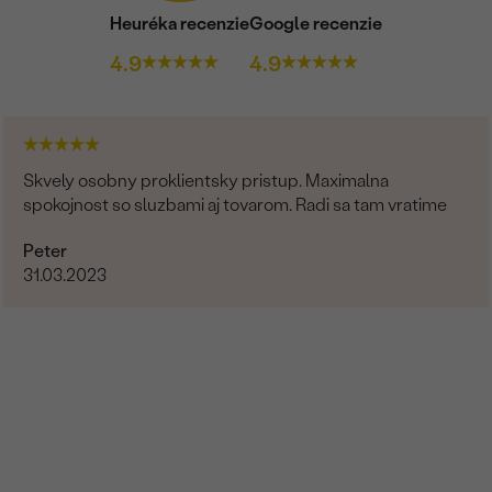
FARBA
:
Heuréka recenzie
Google recenzie
PÔVOD:
4.9
4.9
Skvely osobny proklientsky pristup. Maximalna
spokojnost so sluzbami aj tovarom. Radi sa tam vratime
Peter
31.03.2023