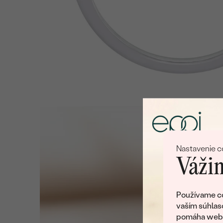
Nastavenie c
Vážim
Používame co
vaším súhlas
pomáha web v