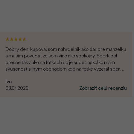
Dobry den, kupoval som nahrdelnik ako dar pre manzelku
a musim povedat ze som viac ako spokojny. Sperk bol
presne taky ako na fotkach co je super, nakolko mam
skusenost s inym obchodom kde na fotke vyzeral sperk
giganticky a prisla "miniatura". V tomto obchode fotka
Ivo
presne velkostne sedi s realitou (foto na krku). Naviac
03.01.2023
Zobraziť celú recenziu
sperk prisiel krasne zabaleny aj s rucne pisanym
odkazom. Moznost vyberu certifikatu elektronicky
alebobv papierovej forme, obrovsky vyber kamenov. No
super. Nabuduce budem urcite este objednavat!