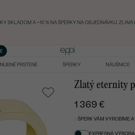
ERKY SKLADOM A −10 % NA ŠPERKY NA OBJEDNÁVKU. ZĽAVA 
E
NUBNÉ PRSTENE
ŠPERKY
NÁUŠNICE
Zlatý eternity 
1 369 €
ŠPERK VÁM VYROBÍME A 
EXPRESNÁ VÝROBA