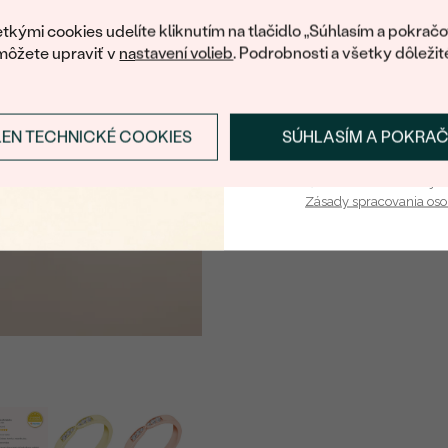
váš prvý ná
Detaily o osadenom drahoka
tkými cookies udelíte kliknutím na tlačidlo „Súhlasím a pokračo
môžete upraviť v
nastavení volieb
. Podrobnosti a všetky dôležit
DRUH:
POČET:
KARÁTOVÁ VÁHA
:
LEN TECHNICKÉ COOKIES
SÚHLASÍM A POKRA
Prihlásiť sa a zís
ROZMERY:
Vaša e-mailová adresa je 
ČISTOTA
:
Zásady spracovania os
FARBA
:
TVAR
:
PÔVOD:
Postranné drahokamy
DRUH:
POČET:
KARÁTOVÁ VÁHA
: