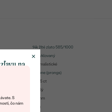
14k žlté zlato 585/1000
Recyklovaný
 zľavu na
Minimalistické
klenot
Krapne (prongs)
A:
0.085 ct
Lesklý
objavte svet
šperkov Eppi.
ávate. S
2.4 mm
ítanie vám
nosti, čo nám
2.6 g
avový kód na