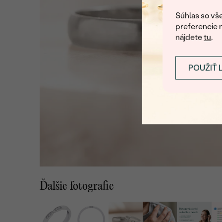
Súhlas so vše
preferencie 
nájdete
tu
.
POUŽIŤ 
Ďalšie fotografie