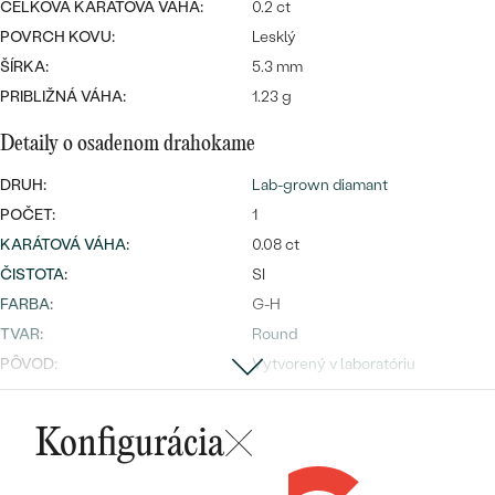
CELKOVÁ KARÁTOVÁ VÁHA:
0.2 ct
POVRCH KOVU:
Lesklý
ŠÍRKA:
5.3 mm
PRIBLIŽNÁ VÁHA:
1.23 g
Detaily o osadenom drahokame
Bestsellery
DRUH:
Lab-grown diamant
POČET:
1
KARÁTOVÁ VÁHA
:
0.08 ct
ČISTOTA
:
SI
OBJAVIŤ
FARBA
:
G-H
TVAR
:
Round
PÔVOD:
Vytvorený v laboratóriu
Postranné drahokamy
Konfigurácia
DRUH:
Lab-grown diamant
POČET:
2