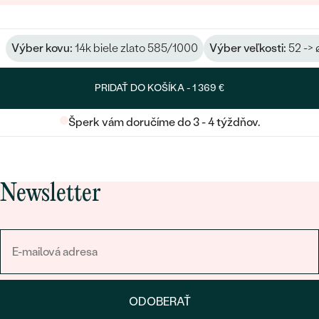
Výber kovu:
14k biele zlato 585/1000
Výber veľkosti:
52 -> 
PRIDAŤ DO KOŠÍKA -
1 369 €
Šperk vám doručíme do 3 - 4 týždňov.
Newsletter
ODOBERAŤ