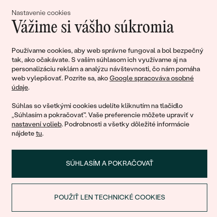
lásky
Nastavenie cookies
Vážime si vášho súkromia
Pripojte sa k nám!
Používame cookies, aby web správne fungoval a bol bezpečný
tak, ako očakávate. S vaším súhlasom ich využívame aj na
personalizáciu reklám a analýzu návštevnosti, čo nám pomáha
web vylepšovať. Pozrite sa, ako
Google spracováva osobné
údaje
.
Súhlas so všetkými cookies udelíte kliknutím na tlačidlo
„Súhlasím a pokračovať". Vaše preferencie môžete upraviť v
nastavení volieb
. Podrobnosti a všetky dôležité informácie
© 2011 - 2026, Eppi.sk
nájdete
tu
.
SÚHLASÍM A POKRAČOVAŤ
POUŽIŤ LEN TECHNICKÉ COOKIES
ZĽAVA NA PRVÝ NÁKUP