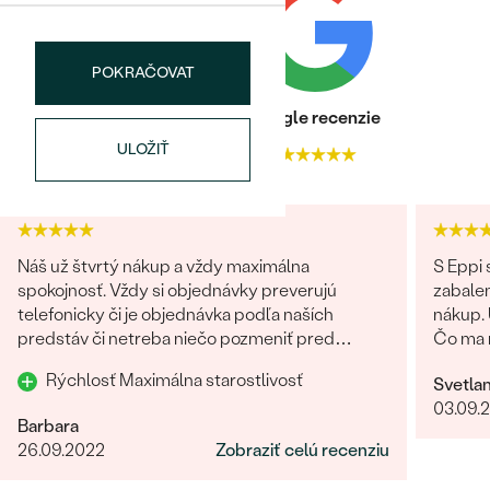
KARÁTOVÁ VÁHA
:
0.026 ct
TVAR
:
Round
POKRAČOVAT
ČISTOTA
:
SI
FARBA
:
G-H
Heuréka recenzie
Google recenzie
PÔVOD:
Vytvorený v laboratóriu
ULOŽIŤ
4.9
4.9
Postranné drahokamy
DRUH:
Lab-grown diamant
POČET:
4
Náš už štvrtý nákup a vždy maximálna
S Eppi
KARÁTOVÁ VÁHA
:
0.017 ct
spokojnosť. Vždy si objednávky preverujú
zabale
TVAR
:
Round
telefonicky či je objednávka podľa naších
nákup. 
predstáv či netreba niečo pozmeniť pred
Čo ma n
ČISTOTA
:
SI
odoslaním. Odporúčam každému.
vyzeral
FARBA
:
G- H
Rýchlosť Maximálna starostlivosť
Svetla
Ďakujem Eppi. PS: Urči
PÔVOD:
Vytvorený v laboratóriu
03.09.
fotky p
Barbara
preprac
Postranné drahokamy
26.09.2022
Zobraziť celú recenziu
fotkách
DRUH:
Lab-grown diamant