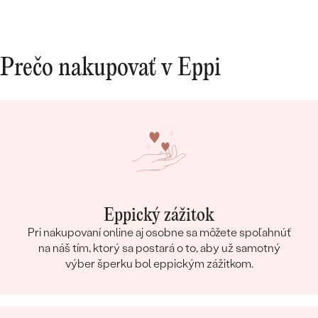
POČET:
19
KARÁTOVÁ VÁHA
:
0.06 ct
TVAR
:
Round
Prečo nakupovať v Eppi
ČISTOTA
:
SI
FARBA
:
G-H
PÔVOD:
Vytvorený v laboratóriu
Postranné drahokamy
DRUH:
Lab-grown diamant
POČET:
2
KARÁTOVÁ VÁHA
:
0.017 ct
Eppický zážitok
TVAR
:
Round
Pri nakupovaní online aj osobne sa môžete spoľahnúť
ČISTOTA
:
SI
na náš tím, ktorý sa postará o to, aby už samotný
výber šperku bol eppickým zážitkom.
FARBA
:
G-H