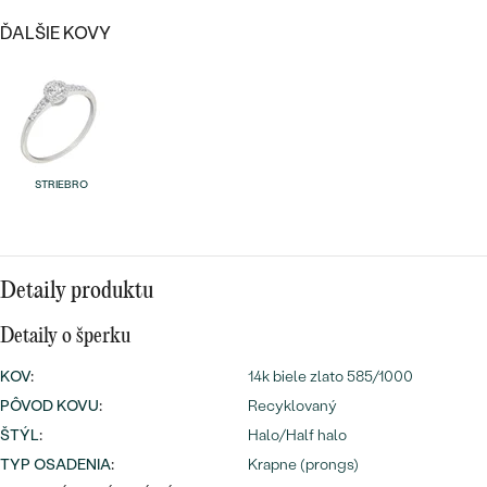
Najpredávanejšie
Najpredávanejšie
ĎALŠIE KOVY
PODĽA TVARU DRAHOKAMU
náušnice
NA MIERU
prstene
Personalizované
DIAMANTY
PREZRIEŤ
prívesky
STRIEBRO
PREZRIEŤ
OBJAVIŤ
Detaily produktu
Wave kolekcia
Detaily o šperku
KOV
:
14k biele zlato 585/1000
PÔVOD KOVU
:
Recyklovaný
OBJAVIŤ
ŠTÝL
:
Halo/Half halo
TYP OSADENIA
:
Krapne (prongs)