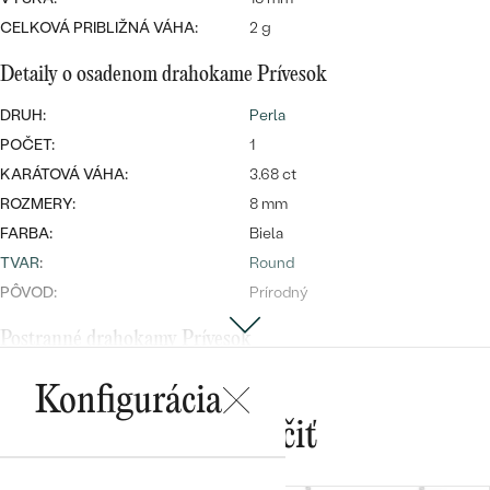
Najpredávanejšie
CELKOVÁ PRIBLIŽNÁ VÁHA:
2 g
Najpredávanejšie
PODĽA TVARU DRAHOKAMU
náušnice
Detaily o osadenom drahokame Prívesok
NA MIERU
prstene
DRUH:
Perla
Personalizované
DIAMANTY
POČET:
1
PREZRIEŤ
prívesky
KARÁTOVÁ VÁHA:
3.68 ct
PREZRIEŤ
ROZMERY:
8 mm
FARBA:
Biela
TVAR
:
Round
OBJAVIŤ
PÔVOD:
Prírodný
Wave kolekcia
Postranné drahokamy Prívesok
DRUH:
Diamant
Konfigurácia
POČET:
4
OBJAVIŤ
Mohlo by sa vám páčiť
KARÁTOVÁ VÁHA
:
0.02 ct
ROZMERY:
1 mm (0.005ct)