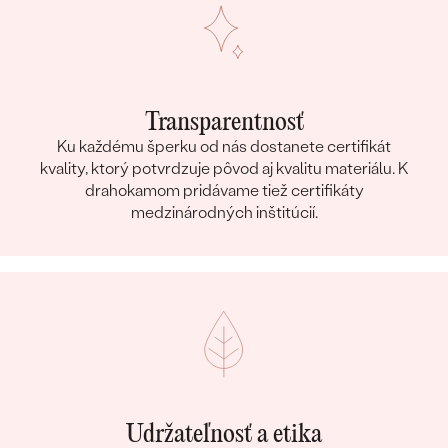
PRIBLIŽNÁ VÁHA:
1.2 g
Detaily o osadenom drahokame Náušnice
DRUH:
Perla
POČET:
2
Transparentnosť
KARÁTOVÁ VÁHA:
3.30 ct
Ku každému šperku od nás dostanete certifikát
kvality, ktorý potvrdzuje pôvod aj kvalitu materiálu. K
ROZMERY:
6 mm (1.65 ct)
drahokamom pridávame tiež certifikáty
FARBA:
Biela
medzinárodných inštitúcií.
TVAR
:
Round
PÔVOD:
Prírodný
Postranné drahokamy Náušnice
DRUH:
Diamant
POČET:
6
KARÁTOVÁ VÁHA
:
0.03 ct
ROZMERY:
1 mm (0.005 ct)
Udržateľnosť a etika
TVAR
:
Round