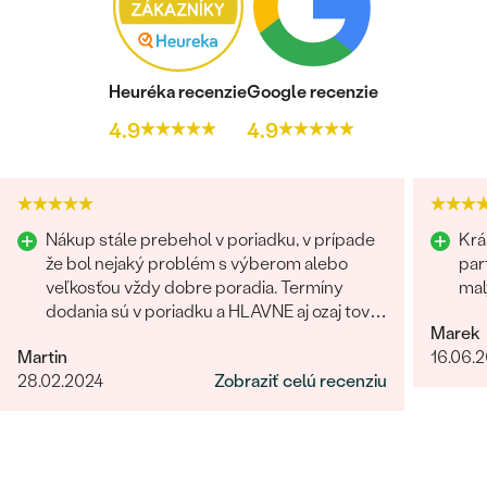
PÔVOD KOVU
:
Recyklovaný
ŠTÝL
:
S postrannými kameňmi
CELKOVÁ KARÁTOVÁ VÁHA:
3.81 ct
Heuréka recenzie
Google recenzie
POVRCH KOVU:
Lesklý
4.9
4.9
PRIBLIŽNÁ VÁHA:
2.4 g
Detaily o osadenom drahokame Prsteň
DRUH:
Perla
Nákup stále prebehol v poriadku, v prípade
Krá
POČET:
1
že bol nejaký problém s výberom alebo
par
KARÁTOVÁ VÁHA:
3.76 ct
veľkosťou vždy dobre poradia. Termíny
mal
ROZMERY:
8 mm
dodania sú v poriadku a HLAVNE aj ozaj tovar
Marek
príde ako povedia. Odporúčam
FARBA:
Biela
Martin
16.06.
TVAR
:
Round
28.02.2024
Zobraziť celú recenziu
PÔVOD:
Prírodný
Postranné drahokamy Prsteň
DRUH:
Diamant