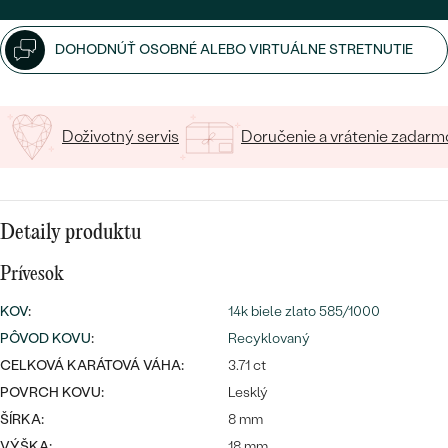
SALT AND PEPPER DIAMANT
LUXUSNÉ
CENOVO DOSTUPNÉ
S DRAHOKAMAMI
DRAHOKAM
DOHODNÚŤ OSOBNÉ ALEBO VIRTUÁLNE STRETNUTIE
LUXUSNÉ
S LAB GROWN DIAMANTMI
Najpredávanejšie
PODĽA MATERIÁLU
S PERLAMI
Doživotný servis
Doručenie a vrátenie zadarm
svadobné
ZLATO
obrúčky
PODĽA ŠTÝLU
PLATINA
Detaily produktu
PERSONALIZOVANÉ
STRIEBRO
Prívesok
SYMBOLICKÉ
PREZRIEŤ
KOV
:
14k biele zlato 585/1000
MINIMALISTICKÉ
PÔVOD KOVU
:
Recyklovaný
CELKOVÁ KARÁTOVÁ VÁHA:
3.71 ct
PODĽA PRÍLEŽITOSTI
POVRCH KOVU:
Lesklý
ŠÍRKA:
8 mm
PODĽA FARBY
VÝŠKA:
18 mm