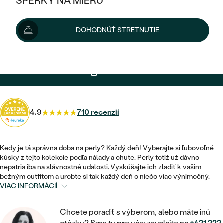
ŠPERKY NA MIERU
KOMBINOVANÉ ZLATO
STRIEBORNÉ
Šperk vám doručíme do 3 - 4 týždňov.
Možnosti doručenia
POSTRANNÉ DRAHOKAMY
ZLATÉ
VÝPREDAJ
VÝPREDAJ
DOHODNÚŤ STRETNUTIE
PLATINOVÉ
+ 364 €
EXPRESNÁ VÝROBA
HALO
PODĽA ŠTÝLU
STRIEBORNÉ
ŠPERKY ČO POMÁHAJÚ
PODĽA MATERIÁLU
JEDNODUCHÉ
TRI DRAHOKAMY
PLATINOVÉ
PODĽA ŠTÝLU
2 186 €
s kódom
SUN10
.
ZLATÉ
PODĽA TYPU
BEZ KAMEŇA
NAPICHOVACIE
VINTAGE
NÁUŠNICE
STRIEBORNÉ
PODĽA ŠTÝLU
ETERNITY
KRUHOVÉ
SET ZÁSNUBNÉHO PRSTEŇA A
4.9
710 recenzií
SOLITÉR
PRSTENE
PLATINOVÉ
OBRÚČOK
VYKROJENÉ
MINIMALISTICKÉ
NARODENIE DIEŤAŤA
PRÍVESKY
NETRADIČNÉ
Kedy je tá správna doba na perly? Každý deň! Vyberajte si ľubovoľné
VINTAGE
PODĽA ŠTÝLU
VISIACE
kúsky z tejto kolekcie podľa nálady a chute. Perly totiž už dávno
PERSONALIZOVANÉ
NÁRAMKY
nepatria iba na slávnostné udalosti. Vyskúšajte ich zladiť k vašim
ETERNITY
bežným outfitom a urobte si tak každý deň o niečo viac výnimočný.
NETRADIČNÉ
ZOSTAVTE SI PRSTEŇ
SOLITÉR
VIAC INFORMÁCIÍ
SO ZNAMENÍM ZVEROKRUHU
SETY
MINIMALISTICKÉ
ZAČAŤ S PRSTEŇOM
TEPANÉ
V TVARE SRDCA
Chcete poradiť s výberom, alebo máte inú
MINIMALISTICKÉ
PÁNSKE ŠPERKY
otázku? Sme tu pre vás: zavolajte na
+421 222