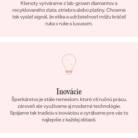
Klenoty vytvárame z lab-grown diamantov a
ČISTOTA
:
SI3
recyklovaného zlata, striebra alebo platiny. Chceme
FARBA
:
G-H
tak vyslať signál, že etika a udržateľnosť môžu kráčať
PÔVOD:
Prírodný
ruka v ruke s luxusom.
Postranné drahokamy Náušnice
DRUH:
Diamant
POČET:
4
KARÁTOVÁ VÁHA
:
0.01 ct
TVAR
:
Round
ČISTOTA
:
SI3
FARBA
:
G-H
Inovácie
PÔVOD:
Prírodný
Šperkárstvo je stále remeslom, ktoré ctí ručnú prácu,
zároveň ale využívame aj moderné technológie.
Spájame tak tradíciu s inováciou a vyrábame pre vás to
najlepšie z každej oblasti.