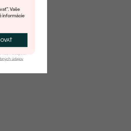
kup.
í o dostupnosti tohoto
vať". Vaše
é informácie
ČOVAŤ
kať zľavu
u nás v bezpečí.
obných údajov