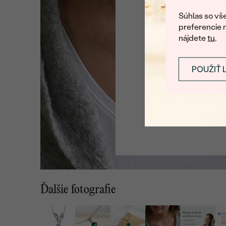
U nás na vás stále ča
Súhlas so vše
preferencie 
nájdete
tu
.
POUŽIŤ 
Ďalšie fotografie