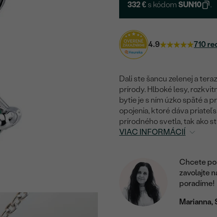
332 €
s kódom
SUN10
.
4.9
710 re
Dali ste šancu zelenej a te
prírody. Hlboké lesy, rozkvi
bytie je s ním úzko späté a 
opojenia, ktoré dáva priate
prírodného svetla, tak ako ste
VIAC INFORMÁCIÍ
Chcete por
zavolajte 
poradíme!
Marianna, 