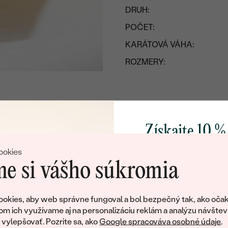
DRUH:
POČET:
KARÁTOVÁ VÁHA:
ROZMERY:
FARBA:
TVAR
:
PÔVOD:
Získajte 10 %
svoj prvý 
ookies
e si vášho súkromia
Pridajte sa k nám a 
poctivo vyrábaných 
okies, aby web správne fungoval a bol bezpečný tak, ako očak
Ako darček na priv
om ich využívame aj na personalizáciu reklám a analýzu návštev
tujeme, ale tento šperk si už svojích majiteľov naš
obratom pošleme zľ
ylepšovať. Pozrite sa, ako
Google spracováva osobné údaje
.