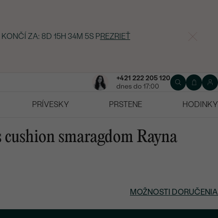
 KONČÍ ZA:
8D 15H 34M 4S
P
REZRIEŤ
+421 222 205 120
dnes do 17:00
PRÍVESKY
PRSTENE
HODINKY
 s cushion smaragdom Rayna
MOŽNOSTI DORUČENIA