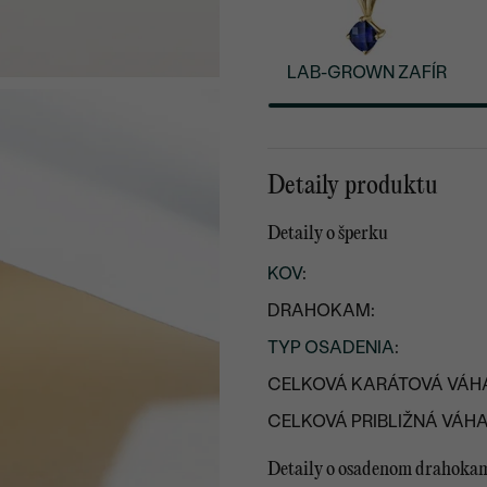
LAB-GROWN ZAFÍR
Detaily produktu
Detaily o šperku
KOV
:
DRAHOKAM:
TYP OSADENIA
:
CELKOVÁ KARÁTOVÁ VÁH
CELKOVÁ PRIBLIŽNÁ VÁHA
Detaily o osadenom drahoka