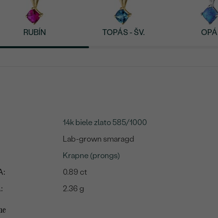
RUBÍN
TOPÁS - ŠV.
OPÁ
14k biele zlato 585/1000
Lab-grown smaragd
Krapne (prongs)
A:
0.89 ct
:
2.36 g
me