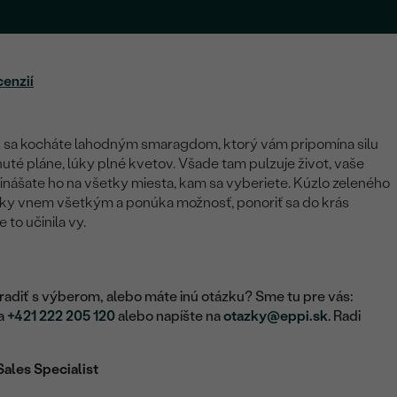
cenzií
raz sa kocháte lahodným smaragdom, ktorý vám pripomína silu
tnuté pláne, lúky plné kvetov. Všade tam pulzuje život, vaše
prinášate ho na všetky miesta, kam sa vyberiete. Kúzlo zeleného
ľsky vnem všetkým a ponúka možnosť, ponoriť sa do krás
 to učinila vy.
adiť s výberom, alebo máte inú otázku? Sme tu pre vás:
na
+421 222 205 120
alebo napíšte na
otazky@eppi.sk
. Radi
Sales Specialist