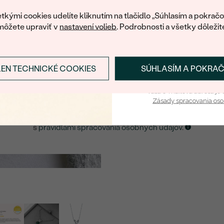
váš prvý ná
ká množstvo podobných produktov. Pokiaľ chcete byť informovan
tkými cookies udelíte kliknutím na tlačidlo „Súhlasím a pokračo
šperku, nechajte nám svoj e-mail.
môžete upraviť v
nastavení volieb
. Podrobnosti a všetky dôležit
E-mail
*
LEN TECHNICKÉ COOKIES
SÚHLASÍM A POKRA
Prihlásiť sa a zís
ZASLAŤ UPOZORNENIE NA TENTO
ŠPERK
Vaša e-mailová adresa je 
Zásady spracovania os
Kliknutím potvrdzujem, že som sa oboznámil
s
pravidlami spracovania osobných údajov
.