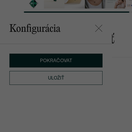
Konfigurácia
Mohlo by sa vám páčiť
POKRAČOVAT
Rekan
€ 659
ULOŽIŤ