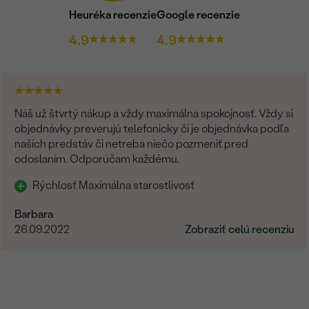
Heuréka recenzie
Google recenzie
4.9
4.9
Náš už štvrtý nákup a vždy maximálna spokojnosť. Vždy si
objednávky preverujú telefonicky či je objednávka podľa
naších predstáv či netreba niečo pozmeniť pred
odoslaním. Odporúčam každému.
Rýchlosť Maximálna starostlivosť
Barbara
26.09.2022
Zobraziť celú recenziu