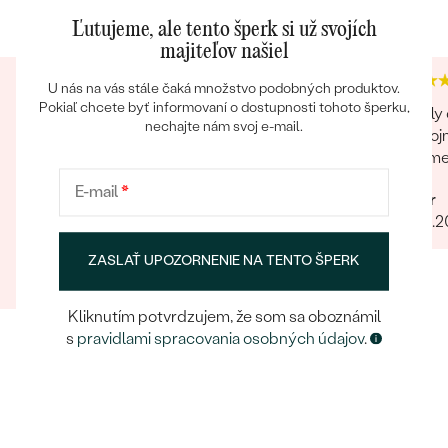
4.9
4.9
Ľutujeme, ale tento šperk si už svojích
majiteľov našiel
U nás na vás stále čaká množstvo podobných produktov.
Pokiaľ chcete byť informovaní o dostupnosti tohoto šperku,
Náš už štvrtý nákup a vždy maximálna
Skvely 
nechajte nám svoj e-mail.
spokojnosť. Vždy si objednávky preverujú
spokojn
telefonicky či je objednávka podľa naších
vratim
predstáv či netreba niečo pozmeniť pred
E-mail
*
Peter
odoslaním. Odporúčam každému.
Rýchlosť Maximálna starostlivosť
31.03.
Barbara
ZASLAŤ UPOZORNENIE NA TENTO ŠPERK
26.09.2022
Zobraziť celú recenziu
Kliknutím potvrdzujem, že som sa oboznámil
s
pravidlami spracovania osobných údajov
.