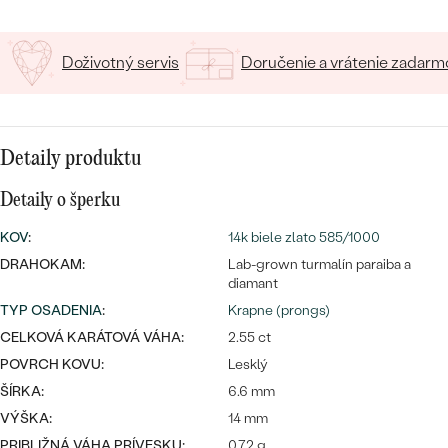
SALT AND PEPPER DIAMANT
LUXUSNÉ
CENOVO DOSTUPNÉ
S DRAHOKAMAMI
DRAHOKAM
Doživotný servis
Doručenie a vrátenie zadarm
LUXUSNÉ
S LAB GROWN DIAMANTMI
Najpredávanejšie
PODĽA MATERIÁLU
S PERLAMI
svadobné
ZLATO
Detaily produktu
obrúčky
PODĽA ŠTÝLU
Detaily o šperku
PLATINA
KOV
:
14k biele zlato 585/1000
PERSONALIZOVANÉ
STRIEBRO
DRAHOKAM:
Lab-grown turmalín paraiba a
diamant
SYMBOLICKÉ
PREZRIEŤ
TYP OSADENIA
:
Krapne (prongs)
MINIMALISTICKÉ
CELKOVÁ KARÁTOVÁ VÁHA:
2.55 ct
POVRCH KOVU:
Lesklý
PODĽA PRÍLEŽITOSTI
ŠÍRKA:
6.6 mm
VÝŠKA:
14 mm
PODĽA FARBY
PRIBLIŽNÁ VÁHA PRÍVESKU:
0.72 g