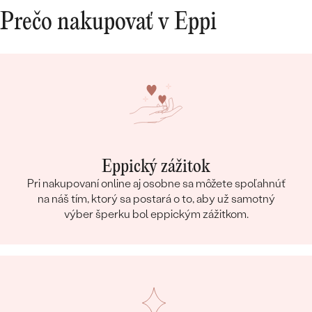
Prečo nakupovať v Eppi
Eppický zážitok
Pri nakupovaní online aj osobne sa môžete spoľahnúť
na náš tím, ktorý sa postará o to, aby už samotný
výber šperku bol eppickým zážitkom.