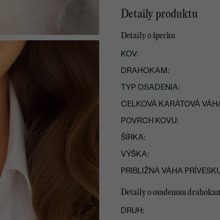
Detaily produktu
Detaily o šperku
KOV
:
DRAHOKAM:
TYP OSADENIA
:
CELKOVÁ KARÁTOVÁ VÁH
POVRCH KOVU:
ŠÍRKA:
VÝŠKA:
PRIBLIŽNÁ VÁHA PRÍVESKU
Detaily o osadenom drahoka
DRUH: