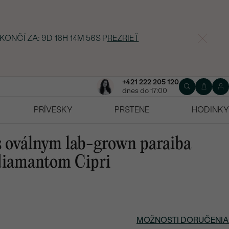
 KONČÍ ZA:
9D 16H 14M 55S
P
REZRIEŤ
+421 222 205 120
dnes do 17:00
PRÍVESKY
PRSTENE
HODINKY
 s oválnym lab-grown paraiba
diamantom Cipri
MOŽNOSTI DORUČENIA