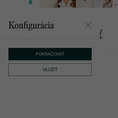
Konfigurácia
Mohlo by sa vám páčiť
POKRAČOVAT
Eloa
Ida
€ 729
€ 709
ULOŽIŤ