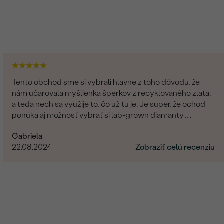
Tento obchod sme si vybrali hlavne z toho dôvodu, že
nám učarovala myšlienka šperkov z recyklovaného zlata,
a teda nech sa využije to, čo už tu je. Je super, že ochod
ponúka aj možnosť vybrať si lab-grown diamanty
namiesto prírodných. Čo sa týka showroomu v
Gabriela
Bratislave, môžem len odporúčať. Pani Marianna bola
22.08.2024
Zobraziť celú recenziu
vždy veľmi milá, ochotná a trpezlivá pri našej voľbe. Vo
všetkom nám pomohla a hľadala riešenia na naše
požiadavky. Promtne reagovala na všetky naše otázky. Aj
keď bola moja obrúčka zo zákazkovej výroby a videla som
ju v skutočnosti až doma po doručení, bola taká dokonalá,
ako som si predstavovala. Za nás 10/10.