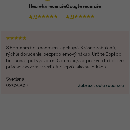
Heuréka recenzie
Google recenzie
4.9
4.9
S Eppi som bola nadmieru spokojná. Krásne zabalené,
rýchle doručenie, bezproblémový nákup. Určite Eppi do
budúcna opäť využijem . Čo ma najviac prekvapilo bolo že
prívesok vyzeral v reáli ešte lepšie ako na fotkách.
Ďakujem Eppi. PS: Určite by som aktualizovala fotky pri
Svetlana
týchto príveskom. V realite je to prepracovanie oveľa
03.09.2024
Zobraziť celú recenziu
viditelnejšie a krajšie ako na fotkách.