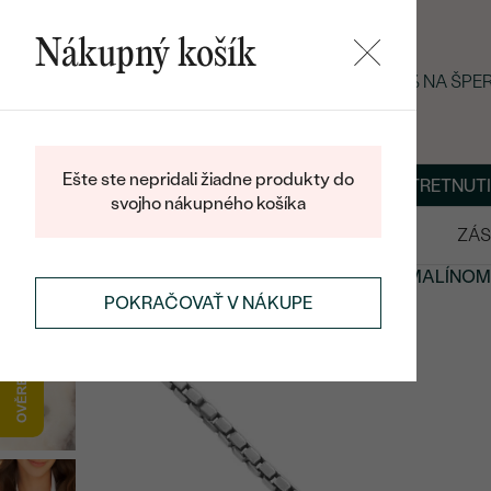
Nákupný košík
LETNÝ BLACK FRIDAY: −25 % NA ŠP
Ešte ste nepridali žiadne produkty do
O NÁS
BLOG
ŠPERKY NA MIERU
DOHODNÚŤ STRETNUTI
svojho nákupného košíka
VÝPREDAJ
SVADOBNÉ OBRÚČKY
ZÁS
DRAHOKAMOVÉ ŠPERKY
ŠPERKY S PARAÍBA TURMALÍNOM
POKRAČOVAŤ V NÁKUPE