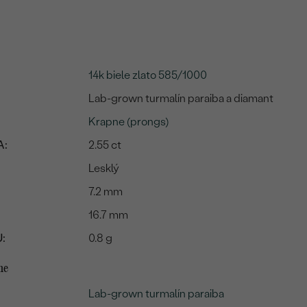
14k biele zlato 585/1000
Lab-grown turmalín paraiba a diamant
Krapne (prongs)
A:
2.55 ct
Lesklý
7.2 mm
16.7 mm
:
0.8 g
me
Lab-grown turmalín paraiba