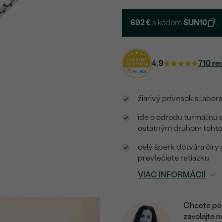
692 €
s kódom
SUN10
.
4.9
710 re
žiarivý prívesok s lab
ide o odrodu turmalínu
ostatným druhom toht
celý šperk dotvára číry
prevlečiete retiazku
VIAC INFORMÁCIÍ
Chcete por
zavolajte 