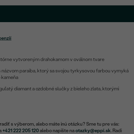
cenzií
oratórne vytvoreným drahokamom v oválnom tvare
 s názvom paraiba, ktorý sa svojou tyrkysovou farbou vymyká
o kameňa
 guľatý diamant a ozdobné slučky z bieleho zlata, ktorými
adiť s výberom, alebo máte inú otázku? Sme tu pre vás:
na
+421 222 205 120
alebo napíšte na
otazky@eppi.sk
. Radi