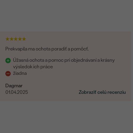
Prekvapila ma ochota poradiť a pomôcť.
Úžasná ochota a pomoc pri objednávaní a krásny
výsledok ich práce
žiadna
Dagmar
01.04.2025
Zobraziť celú recenziu