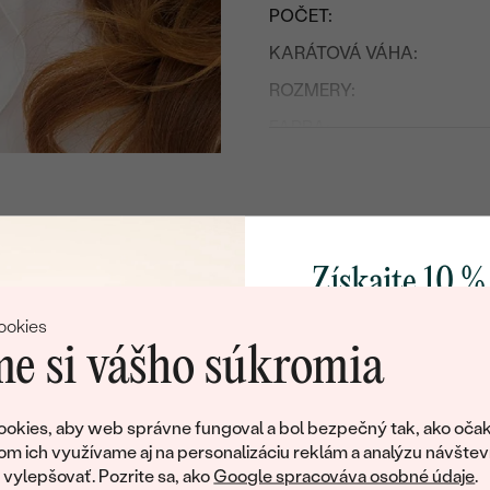
POČET:
KARÁTOVÁ VÁHA:
ROZMERY:
FARBA:
TVAR
:
PÔVOD:
Postranné drahokamy
Získajte 10 %
DRUH:
svoj prvý 
ookies
POČET:
e si vášho súkromia
KARÁTOVÁ VÁHA
:
Pridajte sa k nám a 
ROZMERY:
poctivo vyrábaných 
okies, aby web správne fungoval a bol bezpečný tak, ako očak
TVAR
:
Ako darček na priv
om ich využívame aj na personalizáciu reklám a analýzu návštev
tujeme, ale tento šperk si už svojích majiteľov naš
obratom pošleme zľ
ČISTOTA
:
ylepšovať. Pozrite sa, ako
Google spracováva osobné údaje
.