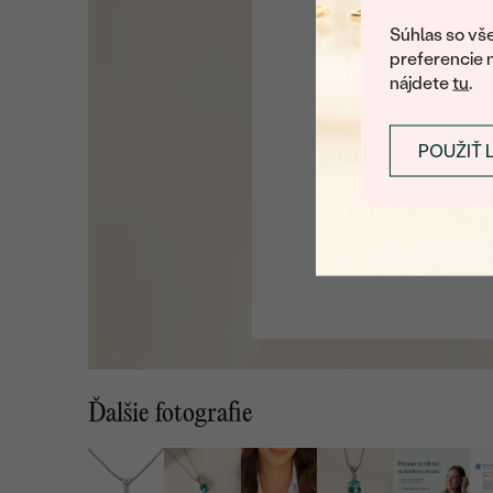
U nás na vás stále ča
Súhlas so vše
preferencie 
nájdete
tu
.
POUŽIŤ 
Ďalšie fotografie