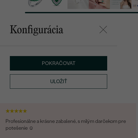
Konfigurácia
POKRAČOVAT
ULOŽIŤ
Profesionálne a krásne zabalené, s milým darčekom pre
potešenie ☺️