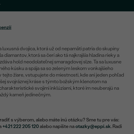
.
cenzií
 luxusná dvojica, ktorá už od nepamäti patria do skupiny
diamantov, ktorá sa čerí ako tá najkrajšia hladina rieky a
dáva hold neodolateľnej smaragdovej slze. Ta sa luxusne
ného kúsku a spája sa so zeleným leskom vonkajšieho
 tejto žiare, vstupujete do miestnosti, kde ani jeden pohľad
šej svojráznej kráse s týmto božským klenotom na
harakteristické svojimi inklúziami, ktoré im neuberajú na
každý kameň jedinečným.
adiť s výberom, alebo máte inú otázku? Sme tu pre vás:
na
+421 222 205 120
alebo napíšte na
otazky@eppi.sk
. Radi