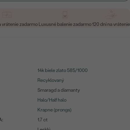
a vrátenie zadarmo
Luxusné balenie zadarmo
120 dní na vrátenie
14k biele zlato 585/1000
Recyklovaný
Smaragd a diamanty
Halo/Half halo
Krapne (prongs)
A:
1.7 ct
Lesklý