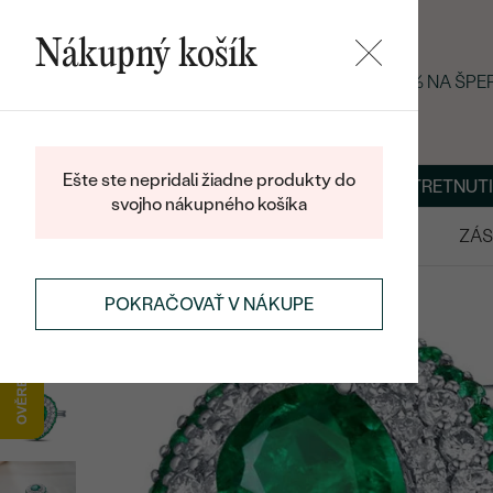
Nákupný košík
LETNÝ BLACK FRIDAY: −25 % NA ŠP
Ešte ste nepridali žiadne produkty do
O NÁS
BLOG
ŠPERKY NA MIERU
DOHODNÚŤ STRETNUTI
svojho nákupného košíka
VÝPREDAJ
SVADOBNÉ OBRÚČKY
ZÁS
PRSTENE
STATEMENT PRSTENE
POKRAČOVAŤ V NÁKUPE