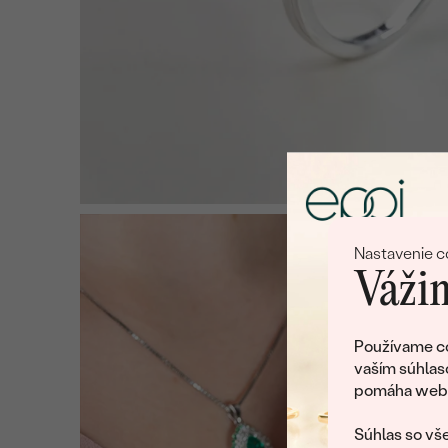
Nastavenie c
Vážim
Používame co
vaším súhlas
pomáha web v
Súhlas so vše