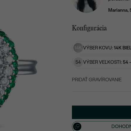
Marianna, 
Konfigurácia
14K
VÝBER KOVU:
14K BIE
54
VÝBER VEĽKOSTI:
54 
PRIDAŤ GRAVÍROVANIE
VYBERTE FONT
Napíšte iniciály/text
15
/ 15 ZNAKOV
DOHODN