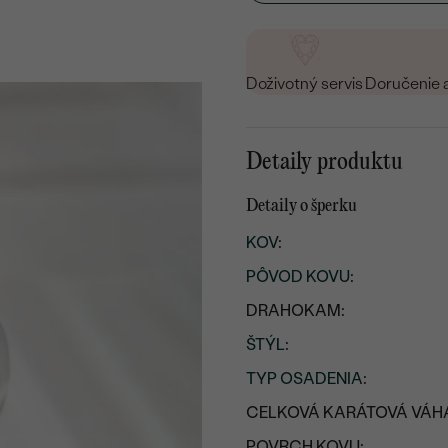
Doživotný servis
Doručenie 
Detaily produktu
Detaily o šperku
KOV
:
PÔVOD KOVU
:
DRAHOKAM:
ŠTÝL
:
TYP OSADENIA
:
CELKOVÁ KARÁTOVÁ VÁH
POVRCH KOVU: