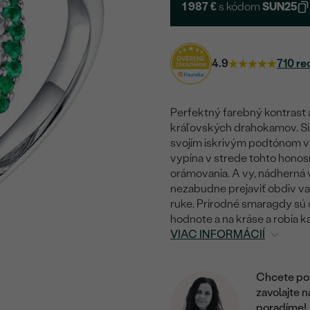
1 987 €
s kódom
SUN25
4.9
710 re
Perfektný farebný kontrast a
kráľovských drahokamov. Sila 
svojím iskrivým podtónom vz
vypína v strede tohto honos
orámovania. A vy, nádherná v
nezabudne prejaviť obdiv va
ruke. Prírodné smaragdy sú c
hodnote a na kráse a robia 
VIAC INFORMÁCIÍ
Chcete por
zavolajte 
poradíme!