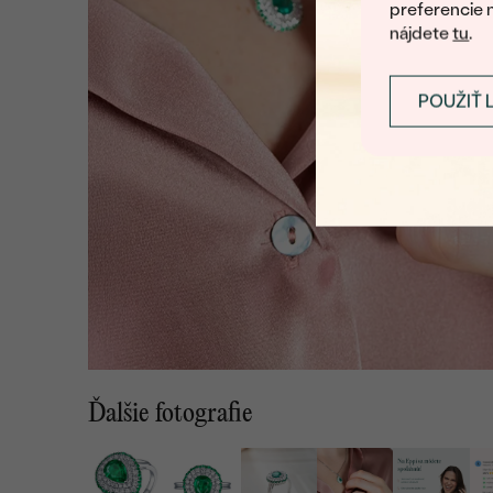
preferencie 
nájdete
tu
.
POUŽIŤ 
Ďalšie fotografie