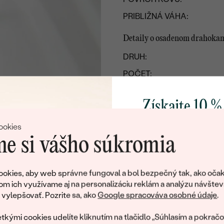
PRIBLIŽNÁ VÁHA:
Detaily o osadenom drahoka
DRUH:
POČET:
KARÁTOVÁ VÁHA:
Získajte 10 %
ROZMERY:
svoj prvý 
ČISTOTA
:
ookies
e si vášho súkromia
FARBA:
TVAR
:
Pridajte sa k nám a 
poctivo vyrábaných 
okies, aby web správne fungoval a bol bezpečný tak, ako očak
PÔVOD:
Ako darček na priv
om ich využívame aj na personalizáciu reklám a analýzu návštev
obratom pošleme zľ
ylepšovať. Pozrite sa, ako
Google spracováva osobné údaje
.
Postranné drahokamy
váš prvý ná
DRUH:
tkými cookies udelíte kliknutím na tlačidlo „Súhlasím a pokračo