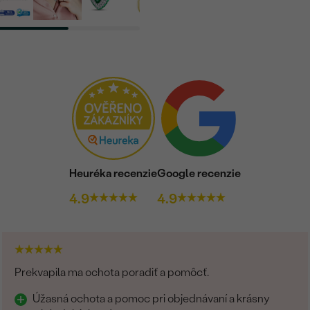
Heuréka recenzie
Google recenzie
4.9
4.9
Prekvapila ma ochota poradiť a pomôcť.
Úžasná ochota a pomoc pri objednávaní a krásny