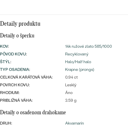
Najpredávanejšie
Najpredávanejšie
PODĽA TVARU DRAHOKAMU
náušnice
NA MIERU
prstene
Detaily produktu
Personalizované
Detaily o šperku
DIAMANTY
PREZRIEŤ
prívesky
KOV
:
14k ružové zlato 585/1000
PREZRIEŤ
PÔVOD KOVU
:
Recyklovaný
ŠTÝL
:
Halo/Half halo
TYP OSADENIA
:
Krapne (prongs)
OBJAVIŤ
CELKOVÁ KARÁTOVÁ VÁHA:
0.94 ct
Wave kolekcia
POVRCH KOVU:
Lesklý
RHODIUM:
Áno
PRIBLIŽNÁ VÁHA:
3.59 g
OBJAVIŤ
Detaily o osadenom drahokame
DRUH:
Akvamarín