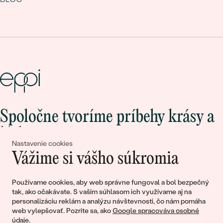
Spoločne tvoríme príbehy krásy a
lásky
Nastavenie cookies
Vážime si vášho súkromia
Pripojte sa k nám!
Používame cookies, aby web správne fungoval a bol bezpečný
tak, ako očakávate. S vaším súhlasom ich využívame aj na
personalizáciu reklám a analýzu návštevnosti, čo nám pomáha
web vylepšovať. Pozrite sa, ako
Google spracováva osobné
údaje
.