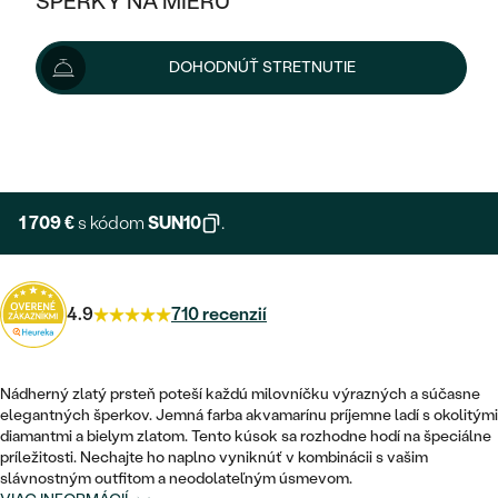
ŠPERKY NA MIERU
1 899 €
KOMBINOVANÉ ZLATO
STRIEBORNÉ
POSTRANNÉ DRAHOKAMY
ZLATÉ
VÝPREDAJ
VÝPREDAJ
Šperk vám vyrobíme a doručíme do 3 - 4 týždňov.
DOHODNÚŤ STRETNUTIE
PLATINOVÉ
HALO
PODĽA ŠTÝLU
Možnosti doručenia
STRIEBORNÉ
ŠPERKY ČO POMÁHAJÚ
PODĽA MATERIÁLU
JEDNODUCHÉ
TRI DRAHOKAMY
PLATINOVÉ
+ 285 €
PODĽA ŠTÝLU
EXPRESNÁ VÝROBA
ZLATÉ
PODĽA TYPU
BEZ KAMEŇA
NAPICHOVACIE
VINTAGE
NÁUŠNICE
STRIEBORNÉ
PODĽA ŠTÝLU
1 709 €
s kódom
SUN10
.
ETERNITY
KRUHOVÉ
SET ZÁSNUBNÉHO PRSTEŇA A
SOLITÉR
PRSTENE
PLATINOVÉ
OBRÚČOK
VYKROJENÉ
MINIMALISTICKÉ
4.9
710 recenzií
NARODENIE DIEŤAŤA
PRÍVESKY
NETRADIČNÉ
VINTAGE
PODĽA ŠTÝLU
VISIACE
PERSONALIZOVANÉ
NÁRAMKY
ETERNITY
Nádherný zlatý prsteň poteší každú milovníčku výrazných a súčasne
NETRADIČNÉ
ZOSTAVTE SI PRSTEŇ
SOLITÉR
elegantných šperkov. Jemná farba akvamarínu príjemne ladí s okolitými
SO ZNAMENÍM ZVEROKRUHU
SETY
diamantmi a bielym zlatom. Tento kúsok sa rozhodne hodí na špeciálne
MINIMALISTICKÉ
ZAČAŤ S PRSTEŇOM
TEPANÉ
V TVARE SRDCA
príležitosti. Nechajte ho naplno vyniknúť v kombinácii s vašim
MINIMALISTICKÉ
PÁNSKE ŠPERKY
slávnostným outfitom a neodolateľným úsmevom.