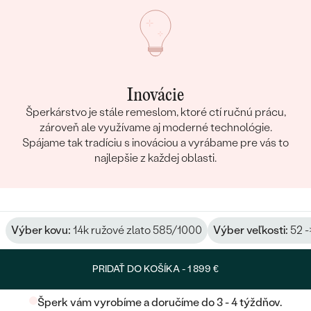
Inovácie
Šperkárstvo je stále remeslom, ktoré ctí ručnú prácu,
zároveň ale využívame aj moderné technológie.
Spájame tak tradíciu s inováciou a vyrábame pre vás to
najlepšie z každej oblasti.
Výber kovu:
14k ružové zlato 585/1000
Výber veľkosti:
52 -
PRIDAŤ DO KOŠÍKA -
1 899 €
Šperk vám vyrobíme a doručíme do 3 - 4 týždňov.