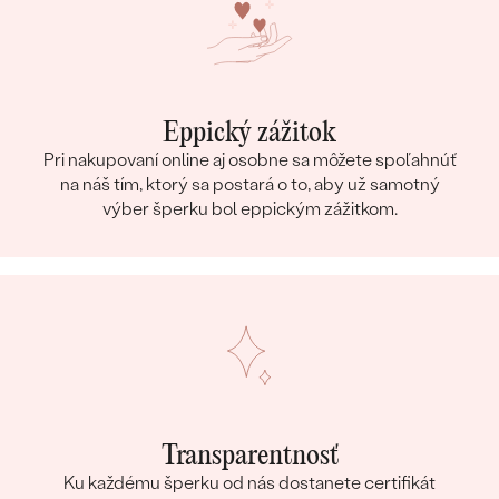
Eppický zážitok
Pri nakupovaní online aj osobne sa môžete spoľahnúť
na náš tím, ktorý sa postará o to, aby už samotný
výber šperku bol eppickým zážitkom.
Transparentnosť
Ku každému šperku od nás dostanete certifikát