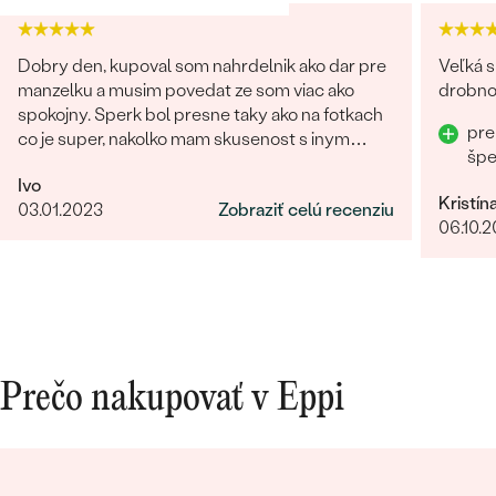
Postranné drahokamy
Dobry den, kupoval som nahrdelnik ako dar pre
Veľká s
DRUH:
Diamant
manzelku a musim povedat ze som viac ako
drobnos
POČET:
28
spokojny. Sperk bol presne taky ako na fotkach
pre
co je super, nakolko mam skusenost s inym
KARÁTOVÁ VÁHA
:
0.21 ct
šp
obchodom kde na fotke vyzeral sperk
ROZMERY:
1.25 mm (0.0075ct)
Ivo
giganticky a prisla "miniatura". V tomto obchode
TVAR
:
Round
Kristín
03.01.2023
Zobraziť celú recenziu
fotka presne velkostne sedi s realitou (foto na
06.10.
ČISTOTA
:
SI
krku). Naviac sperk prisiel krasne zabaleny aj s
rucne pisanym odkazom. Moznost vyberu
FARBA
:
G-H
certifikatu elektronicky alebobv papierovej
PÔVOD:
Prírodný
forme, obrovsky vyber kamenov. No super.
Nabuduce budem urcite este objednavat!
Prečo nakupovať v Eppi