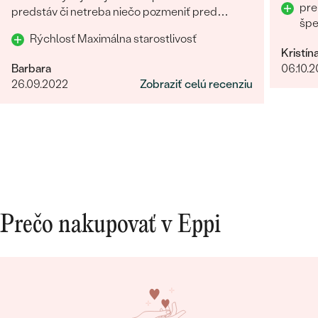
pre
predstáv či netreba niečo pozmeniť pred
šp
odoslaním. Odporúčam každému.
Rýchlosť Maximálna starostlivosť
Kristín
Barbara
06.10.
26.09.2022
Zobraziť celú recenziu
Prečo nakupovať v Eppi