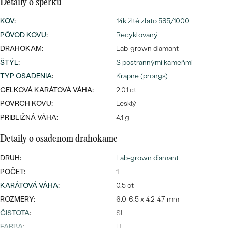
Najpredávanejšie
Detaily o šperku
Najpredávanejšie
PODĽA TVARU DRAHOKAMU
KOV
:
14k žlté zlato 585/1000
náušnice
PÔVOD KOVU
:
Recyklovaný
NA MIERU
prstene
DRAHOKAM:
Lab-grown diamant
Personalizované
ŠTÝL
:
S postrannými kameňmi
DIAMANTY
PREZRIEŤ
TYP OSADENIA
:
Krapne (prongs)
prívesky
CELKOVÁ KARÁTOVÁ VÁHA:
2.01 ct
PREZRIEŤ
POVRCH KOVU:
Lesklý
PRIBLIŽNÁ VÁHA:
4.1 g
OBJAVIŤ
Detaily o osadenom drahokame
Wave kolekcia
DRUH:
Lab-grown diamant
POČET:
1
KARÁTOVÁ VÁHA
:
0.5 ct
OBJAVIŤ
ROZMERY:
6.0-6.5 x 4.2-4.7 mm
ČISTOTA
:
SI
FARBA
:
H