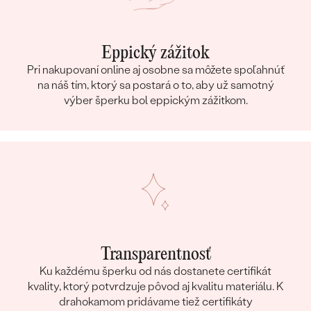
Eppický zážitok
Pri nakupovaní online aj osobne sa môžete spoľahnúť
na náš tím, ktorý sa postará o to, aby už samotný
výber šperku bol eppickým zážitkom.
Transparentnosť
Ku každému šperku od nás dostanete certifikát
kvality, ktorý potvrdzuje pôvod aj kvalitu materiálu. K
drahokamom pridávame tiež certifikáty