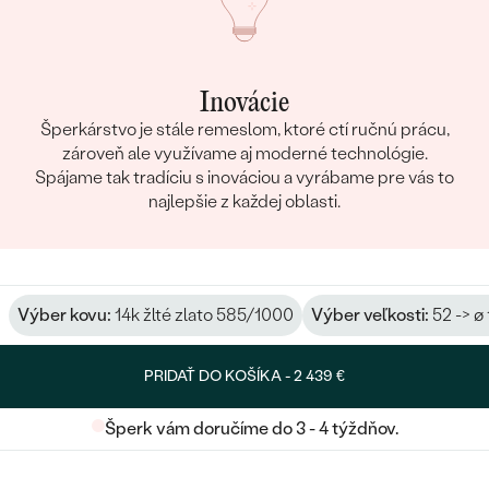
Inovácie
Šperkárstvo je stále remeslom, ktoré ctí ručnú prácu,
zároveň ale využívame aj moderné technológie.
Spájame tak tradíciu s inováciou a vyrábame pre vás to
najlepšie z každej oblasti.
Výber kovu:
14k žlté zlato 585/1000
Výber veľkosti:
52 -> ø
PRIDAŤ DO KOŠÍKA -
2 439 €
Šperk vám doručíme do 3 - 4 týždňov.