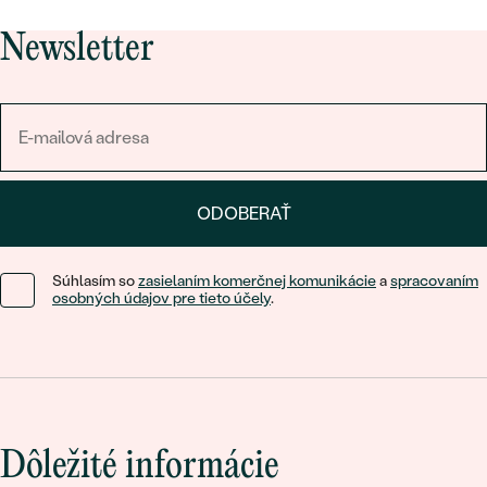
Newsletter
ODOBERAŤ
Súhlasím so
zasielaním komerčnej komunikácie
a
spracovaním
osobných údajov pre tieto účely
.
Dôležité informácie