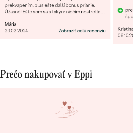
prekvapením, plus ešte ďalší bonus prianie.
pre
Úžasné! Ešte som sa s takým niečím nestretla...
šp
určite odporúčam
Mária
Kristín
23.02.2024
Zobraziť celú recenziu
06.10.
Prečo nakupovať v Eppi