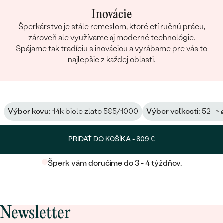
Inovácie
Šperkárstvo je stále remeslom, ktoré ctí ručnú prácu,
zároveň ale využívame aj moderné technológie.
Spájame tak tradíciu s inováciou a vyrábame pre vás to
najlepšie z každej oblasti.
Výber kovu:
14k biele zlato 585/1000
Výber veľkosti:
52 -> 
PRIDAŤ DO KOŠÍKA -
809 €
Šperk vám doručíme do 3 - 4 týždňov.
Newsletter