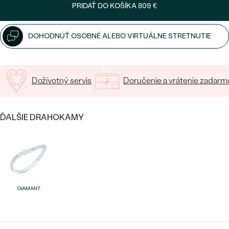
SALT AND PEPPER DIAMANT
LUXUSNÉ
PRIDAŤ DO KOŠÍKA
809 €
CENOVO DOSTUPNÉ
S DRAHOKAMAMI
DRAHOKAM
DOHODNÚŤ OSOBNÉ ALEBO VIRTUÁLNE STRETNUTIE
LUXUSNÉ
S LAB GROWN DIAMANTMI
Najpredávanejšie
PODĽA MATERIÁLU
S PERLAMI
svadobné
ZLATO
Doživotný servis
Doručenie a vrátenie zadarm
obrúčky
PODĽA ŠTÝLU
PLATINA
ĎALŠIE DRAHOKAMY
PERSONALIZOVANÉ
STRIEBRO
SYMBOLICKÉ
PREZRIEŤ
MINIMALISTICKÉ
DIAMANT
PODĽA PRÍLEŽITOSTI
PODĽA FARBY