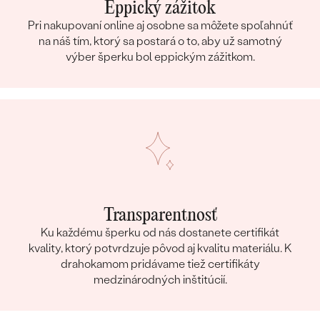
Eppický zážitok
Pri nakupovaní online aj osobne sa môžete spoľahnúť
na náš tím, ktorý sa postará o to, aby už samotný
výber šperku bol eppickým zážitkom.
Transparentnosť
Ku každému šperku od nás dostanete certifikát
kvality, ktorý potvrdzuje pôvod aj kvalitu materiálu. K
drahokamom pridávame tiež certifikáty
medzinárodných inštitúcií.