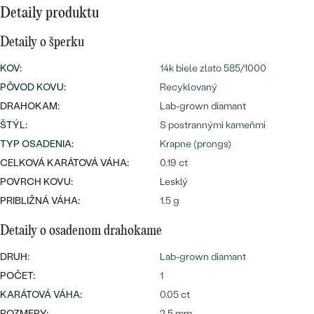
Najpredávanejšie
Detaily produktu
Najpredávanejšie
PODĽA TVARU DRAHOKAMU
náušnice
Detaily o šperku
NA MIERU
prstene
KOV
:
14k biele zlato 585/1000
Personalizované
PÔVOD KOVU
:
Recyklovaný
DIAMANTY
PREZRIEŤ
DRAHOKAM:
Lab-grown diamant
prívesky
ŠTÝL
:
S postrannými kameňmi
PREZRIEŤ
TYP OSADENIA
:
Krapne (prongs)
CELKOVÁ KARÁTOVÁ VÁHA:
0.19 ct
POVRCH KOVU:
Lesklý
OBJAVIŤ
Wave kolekcia
PRIBLIŽNÁ VÁHA:
1.5 g
Detaily o osadenom drahokame
DRUH:
Lab-grown diamant
OBJAVIŤ
POČET:
1
KARÁTOVÁ VÁHA
:
0.05 ct
ROZMERY:
2.5 mm