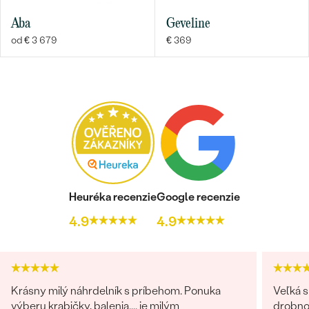
DRUH:
Lab-grown diamant
Aba
Geveline
POČET:
18
od € 3 679
€ 369
KARÁTOVÁ VÁHA
:
0.09 ct
ROZMERY:
1 mm
TVAR
:
Round
ČISTOTA
:
SI
FARBA
:
G-H
PÔVOD:
Vytvorený v laboratóriu
Heuréka recenzie
Google recenzie
4.9
4.9
Krásny milý náhrdelník s príbehom. Ponuka
Veľká s
výberu krabičky, balenia.... je milým
drobnos