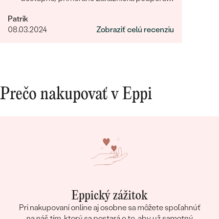
Rychlost a sposob dodania Prijemny a
Patrik
ludsky pristup zamestnancov
08.03.2024
Zobraziť celú recenziu
Prečo nakupovať v Eppi
Eppický zážitok
Pri nakupovaní online aj osobne sa môžete spoľahnúť
na náš tím, ktorý sa postará o to, aby už samotný