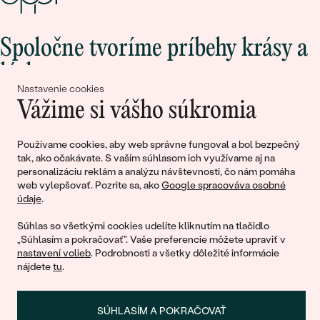
Spoločne tvoríme príbehy krásy a
lásky
Nastavenie cookies
Vážime si vášho súkromia
Pripojte sa k nám!
Používame cookies, aby web správne fungoval a bol bezpečný
tak, ako očakávate. S vaším súhlasom ich využívame aj na
personalizáciu reklám a analýzu návštevnosti, čo nám pomáha
web vylepšovať. Pozrite sa, ako
Google spracováva osobné
údaje
.
Súhlas so všetkými cookies udelíte kliknutím na tlačidlo
„Súhlasím a pokračovať". Vaše preferencie môžete upraviť v
nastavení volieb
. Podrobnosti a všetky dôležité informácie
© 2011 - 2026, Eppi.sk
nájdete
tu
.
SÚHLASÍM A POKRAČOVAŤ