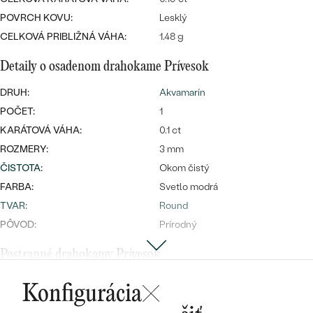
Najpredávanejšie
POVRCH KOVU:
Lesklý
Najpredávanejšie
PODĽA TVARU DRAHOKAMU
náušnice
CELKOVÁ PRIBLIŽNÁ VÁHA:
1.48 g
NA MIERU
prstene
Detaily o osadenom drahokame Prívesok
Personalizované
DIAMANTY
DRUH:
Akvamarín
PREZRIEŤ
prívesky
POČET:
1
PREZRIEŤ
KARÁTOVÁ VÁHA:
0.1 ct
ROZMERY:
3 mm
ČISTOTA
:
Okom čistý
OBJAVIŤ
FARBA:
Svetlo modrá
Wave kolekcia
TVAR
:
Round
PÔVOD:
Prírodný
Postranné drahokamy Prívesok
OBJAVIŤ
DRUH:
Diamant
Konfigurácia
POČET:
12