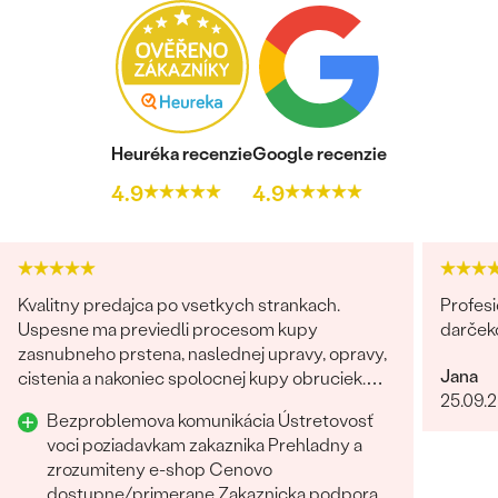
POČET:
2
KARÁTOVÁ VÁHA:
0.08 ct
ROZMERY:
2 mm (0.04 ct)
FARBA:
Svetlo modrá
TVAR
:
Round
Heuréka recenzie
Google recenzie
PÔVOD:
Prírodný
4.9
4.9
Postranné drahokamy Náušnice
DRUH:
Diamant
POČET:
24
Kvalitny predajca po vsetkych strankach.
Profesi
KARÁTOVÁ VÁHA
:
0.072 ct
Uspesne ma previedli procesom kupy
darček
ROZMERY:
0.8 mm (0.003 ct)
zasnubneho prstena, naslednej upravy, opravy,
Jana
TVAR
:
Round
cistenia a nakoniec spolocnej kupy obruciek.
25.09.
Odporucam.
ČISTOTA
:
I1
Bezproblemova komunikácia Ústretovosť
PÔVOD:
Prírodný
voci poziadavkam zakaznika Prehladny a
zrozumiteny e-shop Cenovo
dostupne/primerane Zakaznicka podpora