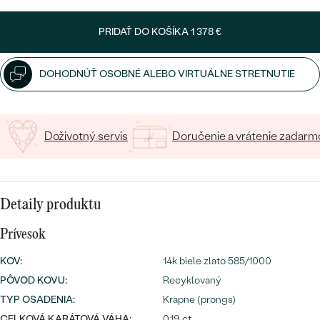
SALT AND PEPPER DIAMANT
LUXUSNÉ
CENOVO DOSTUPNÉ
S DRAHOKAMAMI
PRIDAŤ DO KOŠÍKA
1 378 €
DRAHOKAM
LUXUSNÉ
S LAB GROWN DIAMANTMI
Najpredávanejšie
DOHODNÚŤ OSOBNÉ ALEBO VIRTUÁLNE STRETNUTIE
PODĽA MATERIÁLU
S PERLAMI
svadobné
ZLATO
Doživotný servis
Doručenie a vrátenie zadarm
obrúčky
PODĽA ŠTÝLU
PLATINA
PERSONALIZOVANÉ
STRIEBRO
Detaily produktu
SYMBOLICKÉ
PREZRIEŤ
Prívesok
MINIMALISTICKÉ
KOV
:
14k biele zlato 585/1000
PODĽA PRÍLEŽITOSTI
PÔVOD KOVU
:
Recyklovaný
TYP OSADENIA
:
Krapne (prongs)
PODĽA FARBY
CELKOVÁ KARÁTOVÁ VÁHA:
0.19 ct