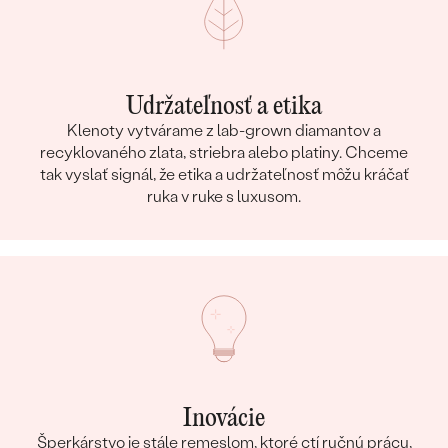
Udržateľnosť a etika
Klenoty vytvárame z lab-grown diamantov a
recyklovaného zlata, striebra alebo platiny. Chceme
tak vyslať signál, že etika a udržateľnosť môžu kráčať
ruka v ruke s luxusom.
Inovácie
Šperkárstvo je stále remeslom, ktoré ctí ručnú prácu,