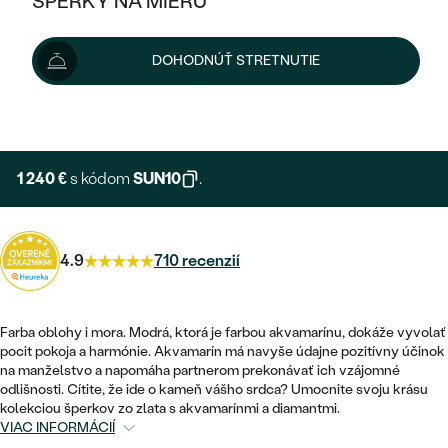
ŠPERKY NA MIERU
1 378 €
1 448 €
-5 %
KOMBINOVANÉ ZLATO
STRIEBORNÉ
POSTRANNÉ DRAHOKAMY
ZLATÉ
VÝPREDAJ
VÝPREDAJ
Šperk vám doručíme do 3 - 4 týždňov.
Možnosti doručenia
DOHODNÚŤ STRETNUTIE
PLATINOVÉ
HALO
PODĽA ŠTÝLU
STRIEBORNÉ
ŠPERKY ČO POMÁHAJÚ
PODĽA MATERIÁLU
+ 276 €
EXPRESNÁ VÝROBA
JEDNODUCHÉ
TRI DRAHOKAMY
PLATINOVÉ
PODĽA ŠTÝLU
ZLATÉ
PODĽA TYPU
BEZ KAMEŇA
NAPICHOVACIE
VINTAGE
1 240 €
s kódom
SUN10
.
NÁUŠNICE
STRIEBORNÉ
PODĽA ŠTÝLU
ETERNITY
KRUHOVÉ
SET ZÁSNUBNÉHO PRSTEŇA A
SOLITÉR
PRSTENE
PLATINOVÉ
OBRÚČOK
4.9
710 recenzií
VYKROJENÉ
MINIMALISTICKÉ
NARODENIE DIEŤAŤA
PRÍVESKY
NETRADIČNÉ
VINTAGE
PODĽA ŠTÝLU
VISIACE
Farba oblohy i mora. Modrá, ktorá je farbou akvamarínu, dokáže vyvolať
PERSONALIZOVANÉ
NÁRAMKY
ETERNITY
pocit pokoja a harmónie. Akvamarín má navyše údajne pozitívny účinok
NETRADIČNÉ
ZOSTAVTE SI PRSTEŇ
SOLITÉR
na manželstvo a napomáha partnerom prekonávať ich vzájomné
SO ZNAMENÍM ZVEROKRUHU
SETY
odlišnosti. Cítite, že ide o kameň vášho srdca? Umocnite svoju krásu
MINIMALISTICKÉ
ZAČAŤ S PRSTEŇOM
TEPANÉ
kolekciou šperkov zo zlata s akvamarínmi a diamantmi.
V TVARE SRDCA
VIAC INFORMÁCIÍ
MINIMALISTICKÉ
PÁNSKE ŠPERKY