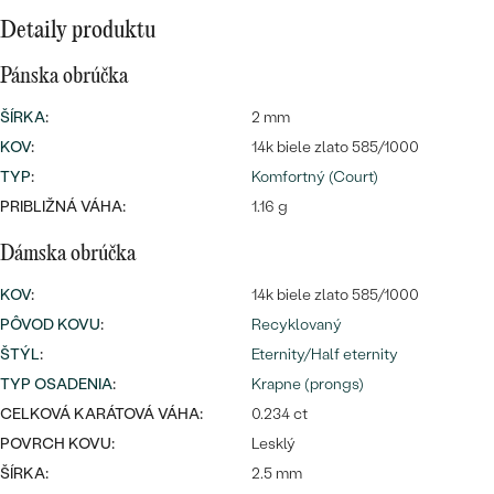
Detaily produktu
Pánska obrúčka
ŠÍRKA
:
2 mm
KOV
:
14k biele zlato 585/1000
TYP
:
Komfortný (Court)
PRIBLIŽNÁ VÁHA:
1.16 g
Dámska obrúčka
KOV
:
14k biele zlato 585/1000
PÔVOD KOVU
:
Recyklovaný
ŠTÝL
:
Eternity/Half eternity
TYP OSADENIA
:
Krapne (prongs)
CELKOVÁ KARÁTOVÁ VÁHA:
0.234 ct
POVRCH KOVU:
Lesklý
ŠÍRKA:
2.5 mm