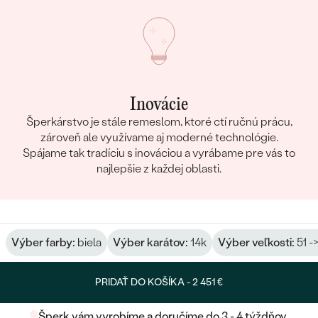
Inovácie
Šperkárstvo je stále remeslom, ktoré ctí ručnú prácu,
zároveň ale využívame aj moderné technológie.
Spájame tak tradíciu s inováciou a vyrábame pre vás to
najlepšie z každej oblasti.
Výber farby:
biela
Výber karátov:
14k
Výber veľkosti:
51 -
PRIDAŤ DO KOŠÍKA -
2 451 €
Šperk vám vyrobíme a doručíme do 3 - 4 týždňov.