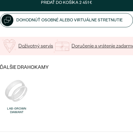
PRIDAŤ DO KOŠÍKA
2 451 €
15
/ 15 ZNAKOV
DOHODNÚŤ OSOBNÉ ALEBO VIRTUÁLNE STRETNUTIE
Bestsellery
Doživotný servis
Doručenie a vrátenie zadarm
ĎALŠIE DRAHOKAMY
OBJAVIŤ
LAB-GROWN
DIAMANT