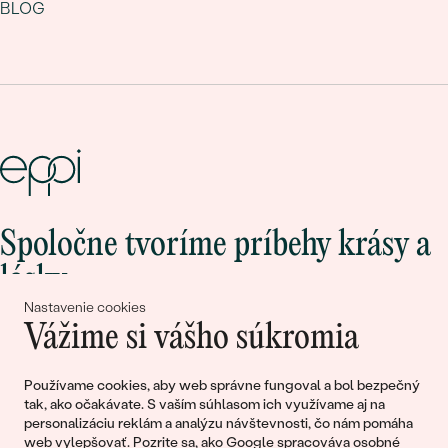
BLOG
Spoločne tvoríme príbehy krásy a
lásky
Nastavenie cookies
Vážime si vášho súkromia
Pripojte sa k nám!
Používame cookies, aby web správne fungoval a bol bezpečný
tak, ako očakávate. S vaším súhlasom ich využívame aj na
personalizáciu reklám a analýzu návštevnosti, čo nám pomáha
web vylepšovať. Pozrite sa, ako
Google spracováva osobné