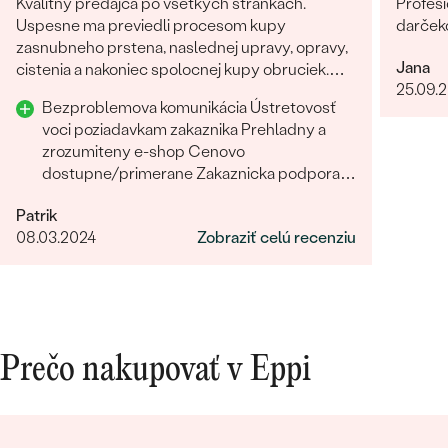
Kvalitny predajca po vsetkych strankach.
Profesi
Uspesne ma previedli procesom kupy
darček
zasnubneho prstena, naslednej upravy, opravy,
Jana
cistenia a nakoniec spolocnej kupy obruciek.
25.09.
Odporucam.
Bezproblemova komunikácia Ústretovosť
voci poziadavkam zakaznika Prehladny a
zrozumiteny e-shop Cenovo
dostupne/primerane Zakaznicka podpora
Rychlost a sposob dodania Prijemny a
Patrik
ludsky pristup zamestnancov
08.03.2024
Zobraziť celú recenziu
Prečo nakupovať v Eppi