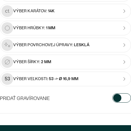
Najpredávanejšie
Najpredávanejšie
PODĽA TVARU DRAHOKAMU
VÝBER KARÁTOV:
14K
náušnice
NA MIERU
prstene
VÝBER HRÚBKY:
1 MM
Personalizované
DIAMANTY
PREZRIEŤ
VÝBER POVRCHOVEJ ÚPRAVY:
LESKLÁ
prívesky
PREZRIEŤ
VÝBER ŠÍRKY:
2 MM
OBJAVIŤ
53
VÝBER VEĽKOSTI:
53 -> Ø 16,9 MM
Wave kolekcia
PRIDAŤ GRAVÍROVANIE
OBJAVIŤ
VYBERTE FONT
Napíšte iniciály/text