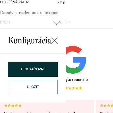
PRIBLIŽNÁ VÁHA:
2.5 g
Detaily o osadenom drahokame
DRUH:
Diamant
POČET:
26
KARÁTOVÁ VÁHA
:
0.234 ct
Konfigurácia
ROZMERY:
1.25 mm (0.009ct)
ČISTOTA
:
SI
FARBA
:
G-H
TVAR
:
Round
POKRAČOVAT
PÔVOD:
Prírodný
Heuréka recenzie
Google recenzie
ULOŽIŤ
4.9
4.9