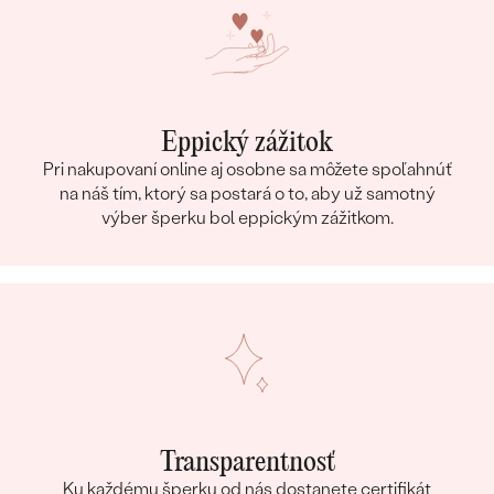
Eppický zážitok
Pri nakupovaní online aj osobne sa môžete spoľahnúť
na náš tím, ktorý sa postará o to, aby už samotný
výber šperku bol eppickým zážitkom.
Transparentnosť
Ku každému šperku od nás dostanete certifikát