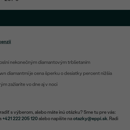
cenzií
ň oslní nekonečným diamantovým trblietaním
wn diamantmi je cena šperku o desiatky percent nižšia
ým zažiarite vo dne aj v noci
adiť s výberom, alebo máte inú otázku? Sme tu pre vás:
na
+421 222 205 120
alebo napíšte na
otazky@eppi.sk
. Radi