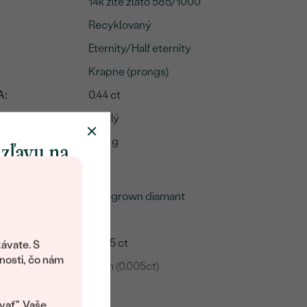
14k žlté zlato 585/1000
Recyklovaný
Eternity/Half eternity
Krapne (prongs)
A:
0.44 ct
Lesklý
3.85 g
 zľavu na
me
klenot
Lab-grown diamant
73
objavte svet
šperkov Eppi.
0.365 ct
ávate. S
ítanie vám
nosti, čo nám
1 mm (0.005ct)
avový kód na
kup.
SI3
vať". Vaše