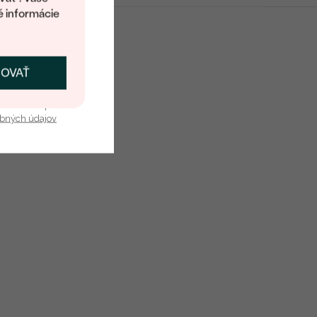
G-H
é informácie
Round
Vytvorený v laboratóriu
ČOVAŤ
kať zľavu
u nás v bezpečí.
obných údajov