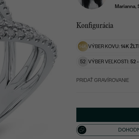
Marianna, 
Konfigurácia
14K
VÝBER KOVU:
14K ŽLT
52
VÝBER VEĽKOSTI:
52 
PRIDAŤ GRAVÍROVANIE
VYBERTE FONT
Napíšte iniciály/text
15
/ 15 ZNAKOV
DOHODN