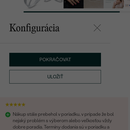
Konfigurácia
POKRAČOVAT
ULOŽIŤ
Nákup stále prebehol v poriadku, v prípade že bol
nejaký problém s výberom alebo veľkosťou vždy
dobre poradia. Termíny dodania sú v poriadku a