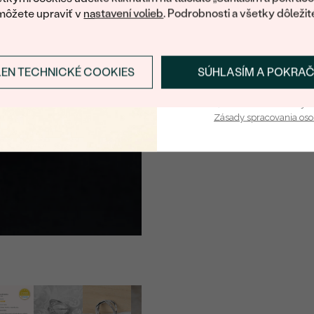
FARBA
:
môžete upraviť v
nastavení volieb
. Podrobnosti a všetky dôležit
TVAR
:
PÔVOD:
LEN TECHNICKÉ COOKIES
SÚHLASÍM A POKRA
Prihlásiť sa a zís
Vaša e-mailová adresa je 
Zásady spracovania os