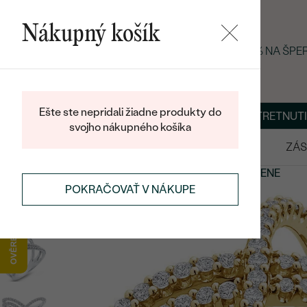
Nákupný košík
LETNÝ BLACK FRIDAY: −25 % NA ŠP
Ešte ste nepridali žiadne produkty do
O NÁS
BLOG
ŠPERKY NA MIERU
DOHODNÚŤ STRETNUTI
svojho nákupného košíka
VÝPREDAJ
SVADOBNÉ OBRÚČKY
ZÁS
PRSTENE
ETERNITY PRSTENE
ZLATÉ ETERNITY PRSTENE
POKRAČOVAŤ V NÁKUPE