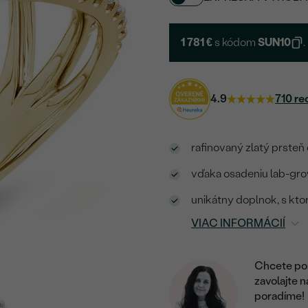
1 781 €
s kódom
SUN10
.
4.9
710 re
rafinovaný zlatý prste
vďaka osadeniu lab-gro
unikátny doplnok, s ktor
VIAC INFORMÁCIÍ
Chcete por
zavolajte 
poradíme!