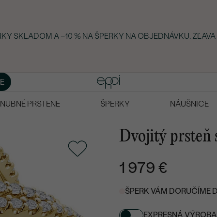
ERKY SKLADOM A −10 % NA ŠPERKY NA OBJEDNÁVKU. ZĽAVA
E
NUBNÉ PRSTENE
ŠPERKY
NÁUŠNICE
Dvojitý prsteň
1 979 €
ŠPERK VÁM DORUČÍME DO
EXPRESNÁ VÝROBA