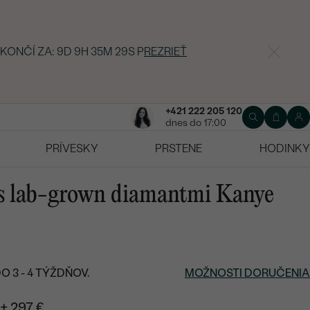
 KONČÍ ZA:
9D 9H 35M 28S
P
REZRIEŤ
+421 222 205 120
dnes do 17:00
PRÍVESKY
PRSTENE
HODINKY
 s lab-grown diamantmi Kanye
 3 - 4 TÝŽDŇOV.
MOŽNOSTI DORUČENIA
+ 297 €