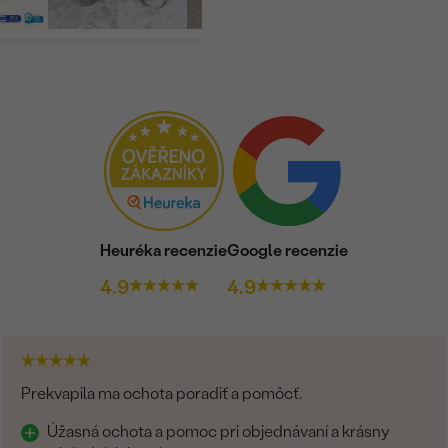
Heuréka recenzie
Google recenzie
4.9
4.9
Prekvapila ma ochota poradiť a pomôcť.
Úžasná ochota a pomoc pri objednávaní a krásny