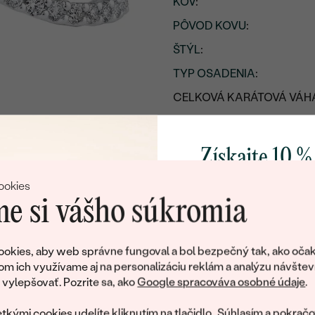
KOV
:
PÔVOD KOVU
:
ŠTÝL
:
TYP OSADENIA
:
CELKOVÁ KARÁTOVÁ VÁH
POVRCH KOVU:
PRIBLIŽNÁ VÁHA:
Získajte 10 %
Detaily o osadenom drahoka
svoj prvý 
ookies
DRUH:
e si vášho súkromia
POČET:
Pridajte sa k nám a 
poctivo vyrábaných 
KARÁTOVÁ VÁHA
:
okies, aby web správne fungoval a bol bezpečný tak, ako očak
Ako darček na priv
om ich využívame aj na personalizáciu reklám a analýzu návštev
ROZMERY:
obratom pošleme zľ
ylepšovať. Pozrite sa, ako
Google spracováva osobné údaje
.
váš prvý ná
ČISTOTA
:
tkými cookies udelíte kliknutím na tlačidlo „Súhlasím a pokračo