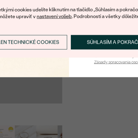
váš prvý ná
KARÁTOVÁ VÁHA
:
tkými cookies udelíte kliknutím na tlačidlo „Súhlasím a pokračo
môžete upraviť v
nastavení volieb
. Podrobnosti a všetky dôležit
ROZMERY:
ČISTOTA
:
FARBA
:
LEN TECHNICKÉ COOKIES
SÚHLASÍM A POKRA
Prihlásiť sa a zís
TVAR
:
Vaša e-mailová adresa je 
PÔVOD:
Zásady spracovania os