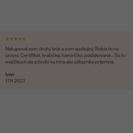
Nakupoval som druhý krát a som spokojný. Robia to na
úrovni. Certifikát, krabička, handrička, poďakovanie... Sú to
maličkosti ale pôsobí na mna ako zákazníka príjemne.
Ivan
17.11.2023