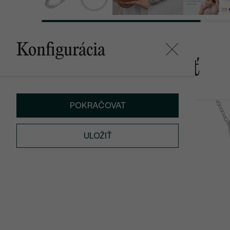
Konfigurácia
Mohlo by sa vám páčiť
POKRAČOVAT
Lepio
Felipe
od € 659
od € 589
ULOŽIŤ