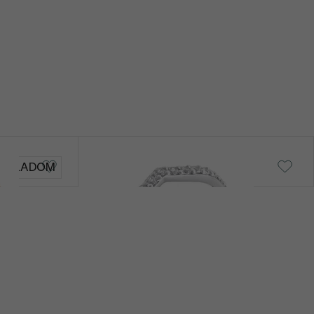
Magee
SKLADOM
€ 1 839