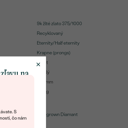
9k žlté zlato 375/1000
Recyklovaný
Eternity/Half eternity
Krapne (prongs)
A:
0.3 ct
 zľavu na
Lesklý
1.75 mm
klenot
1.98 g
objavte svet
me
šperkov Eppi.
ávate. S
Lab-grown Diamant
ítanie vám
nosti, čo nám
avový kód na
15