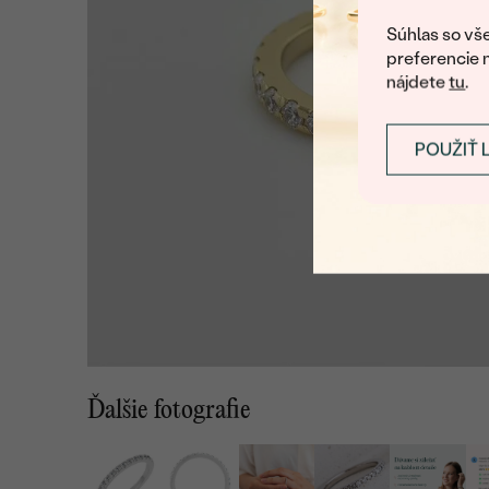
Súhlas so vše
preferencie 
nájdete
tu
.
POUŽIŤ 
Ďalšie fotografie