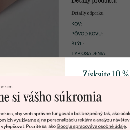
Detaily produktu
Detaily o šperku
KOV
:
PÔVOD KOVU
:
ŠTÝL
:
TYP OSADENIA
:
CELKOVÁ KARÁTOVÁ VÁH
Získajte 10 %
POVRCH KOVU:
ŠÍRKA:
svoj prvý 
ookies
PRIBLIŽNÁ VÁHA:
e si vášho súkromia
Pridajte sa k nám a 
Detaily o osadenom drahoka
poctivo vyrábaných 
okies, aby web správne fungoval a bol bezpečný tak, ako očak
DRUH:
Ako darček na priv
om ich využívame aj na personalizáciu reklám a analýzu návštev
obratom pošleme zľ
POČET:
ylepšovať. Pozrite sa, ako
Google spracováva osobné údaje
.