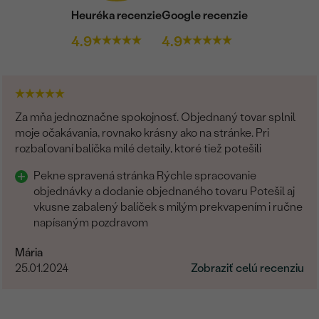
Heuréka recenzie
Google recenzie
4.9
4.9
Za mňa jednoznačne spokojnosť. Objednaný tovar splnil
moje očakávania, rovnako krásny ako na stránke. Pri
rozbaľovaní balíčka milé detaily, ktoré tiež potešili
Pekne spravená stránka Rýchle spracovanie
objednávky a dodanie objednaného tovaru Potešil aj
vkusne zabalený balíček s milým prekvapením i ručne
napísaným pozdravom
Mária
25.01.2024
Zobraziť celú recenziu