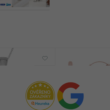
Caprice
€ 129