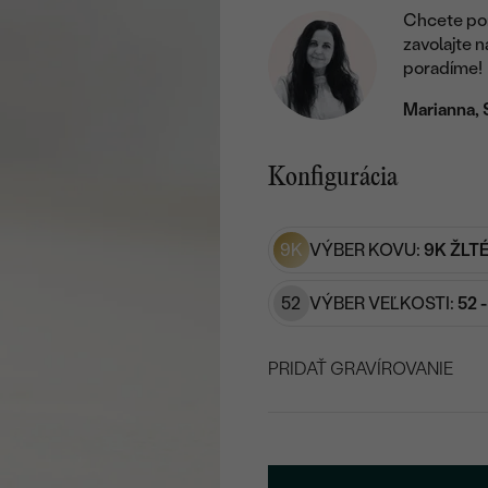
Chcete por
zavolajte 
poradíme!
Marianna, 
Konfigurácia
9K
VÝBER KOVU:
9K ŽLT
52
VÝBER VEĽKOSTI:
52 
PRIDAŤ GRAVÍROVANIE
VYBERTE FONT
Napíšte iniciály/text