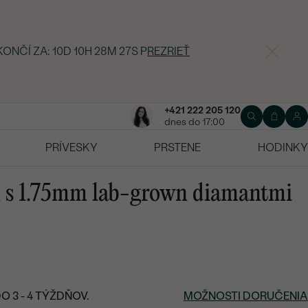
KONČÍ ZA:
10D 10H 28M 26S
P
REZRIEŤ
+421 222 205 120
dnes do 17:00
PRÍVESKY
PRSTENE
HODINKY
ň s 1.75mm lab-grown diamantmi
 3 - 4 TÝŽDŇOV.
MOŽNOSTI DORUČENIA