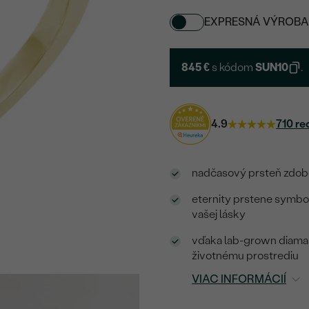
EXPRESNÁ VÝROBA
845 €
s kódom
SUN10
.
4.9
710 re
nadčasový prsteň zdoben
eternity prstene symbo
vašej lásky
vďaka lab-grown diaman
životnému prostrediu
VIAC INFORMÁCIÍ