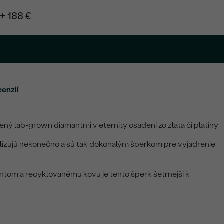
+ 188 €
cenzií
ý lab-grown diamantmi v eternity osadení zo zlata či platiny
lizujú nekonečno a sú tak dokonalým šperkom pre vyjadrenie
tom a recyklovanému kovu je tento šperk šetrnejší k