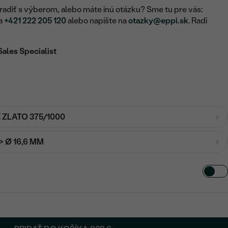
adiť s výberom, alebo máte inú otázku? Sme tu pre vás:
na
+421 222 205 120
alebo napíšte na
otazky@eppi.sk
. Radi
Sales Specialist
É ZLATO 375/1000
-> Ø 16,6 MM