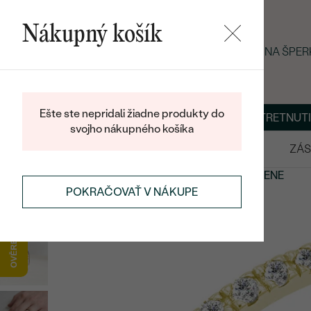
Nákupný košík
LETNÝ BLACK FRIDAY: −25 % NA ŠPE
Ešte ste nepridali žiadne produkty do
O NÁS
BLOG
ŠPERKY NA MIERU
DOHODNÚŤ STRETNUTI
svojho nákupného košíka
VÝPREDAJ
SVADOBNÉ OBRÚČKY
ZÁS
PRSTENE
ETERNITY PRSTENE
ZLATÉ ETERNITY PRSTENE
POKRAČOVAŤ V NÁKUPE