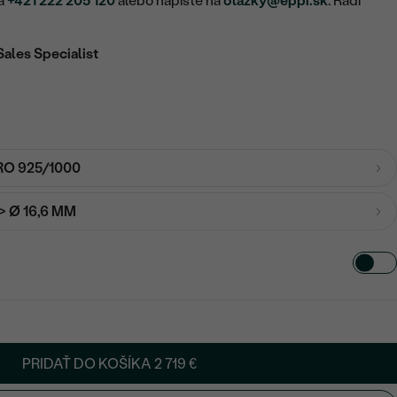
na
+421 222 205 120
alebo napíšte na
otazky@eppi.sk
. Radi
Sales Specialist
RO 925/1000
-> Ø 16,6 MM
PRIDAŤ DO KOŠÍKA
2 719 €