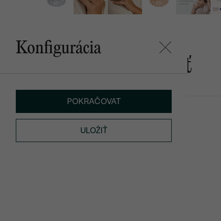
Konfigurácia
Mohlo by sa vám páčiť
POKRAČOVAT
Sofi
Sonja
€ 5 409
€ 2 829
ULOŽIŤ