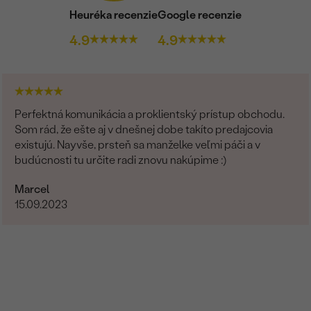
Heuréka recenzie
Google recenzie
4.9
4.9
Perfektná komunikácia a proklientský prístup obchodu.
Som rád, že ešte aj v dnešnej dobe takíto predajcovia
existujú. Nayvše, prsteň sa manželke veľmi páči a v
budúcnosti tu určite radi znovu nakúpime :)
Marcel
15.09.2023