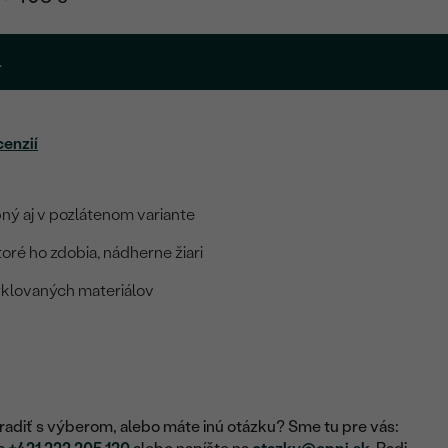
.
cenzií
ý aj v pozlátenom variante
ré ho zdobia, nádherne žiari
yklovaných materiálov
adiť s výberom, alebo máte inú otázku? Sme tu pre vás: