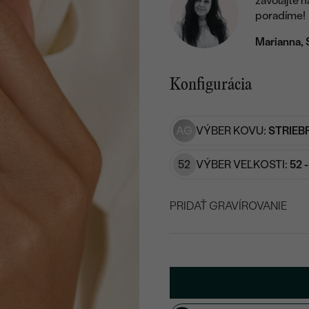
zavolajte 
poradíme!
Marianna, 
Konfigurácia
AG
VÝBER KOVU:
STRIEB
52
VÝBER VEĽKOSTI:
52 
PRIDAŤ GRAVÍROVANIE
VYBERTE FONT
Napíšte iniciály/text
25
/ 25 ZNAKOV