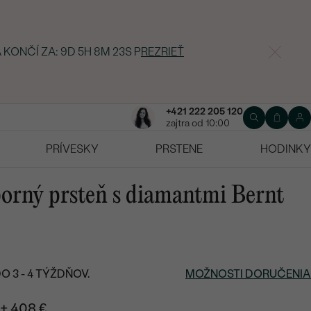
 KONČÍ ZA:
9D 5H 8M 22S
P
REZRIEŤ
+421 222 205 120
zajtra od 10:00
PRÍVESKY
PRSTENE
HODINKY
orný prsteň s diamantmi Bernt
 3 - 4 TÝŽDŇOV.
MOŽNOSTI DORUČENIA
+ 408 €