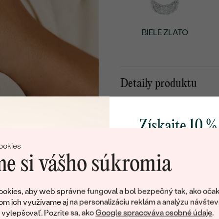
BIELE ZLATO
Detaily produktu
Detaily o šperku
KOV
:
Získajte 10 %
PÔVOD KOVU
:
svoj prvý 
ookies
DRAHOKAM:
e si vášho súkromia
ŠTÝL
:
Pridajte sa k nám a 
TYP OSADENIA
:
poctivo vyrábaných 
okies, aby web správne fungoval a bol bezpečný tak, ako očak
Ako darček na priv
om ich využívame aj na personalizáciu reklám a analýzu návštev
CELKOVÁ KARÁTOVÁ VÁH
obratom pošleme zľ
ylepšovať. Pozrite sa, ako
Google spracováva osobné údaje
.