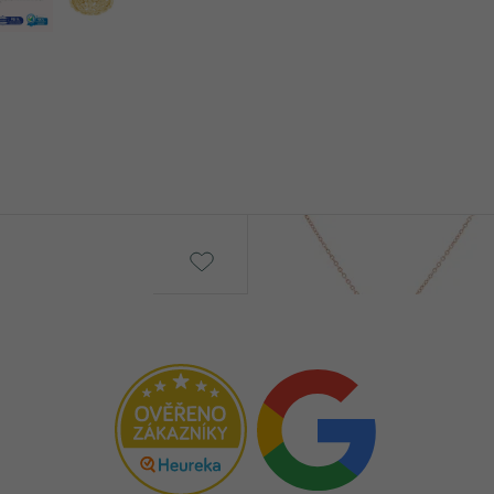
Lyra
od € 479