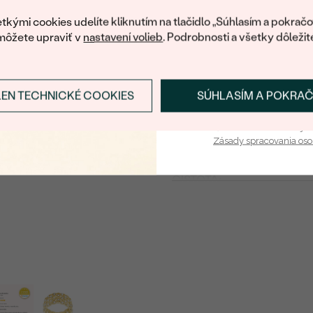
POVRCH KOVU:
váš prvý ná
tkými cookies udelíte kliknutím na tlačidlo „Súhlasím a pokračo
RHODIUM:
môžete upraviť v
nastavení volieb
. Podrobnosti a všetky dôležit
Detaily o osadenom drahoka
DRUH:
LEN TECHNICKÉ COOKIES
SÚHLASÍM A POKRA
Prihlásiť sa a zís
POČET:
Vaša e-mailová adresa je 
KARÁTOVÁ VÁHA
:
Zásady spracovania os
ROZMERY:
ČISTOTA
:
FARBA
:
TVAR
:
PÔVOD: