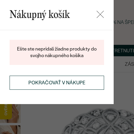
Nákupný košík
LETNÝ BLACK FRIDAY: −25 % NA ŠP
Ešte ste nepridali žiadne produkty do
O NÁS
BLOG
ŠPERKY NA MIERU
DOHODNÚŤ STRETNUTI
svojho nákupného košíka
VÝPREDAJ
SVADOBNÉ OBRÚČKY
ZÁS
PRSTENE
STRIEBORNÉ PRSTENE
POKRAČOVAŤ V NÁKUPE