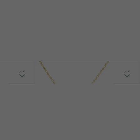
Julija
od € 1 049