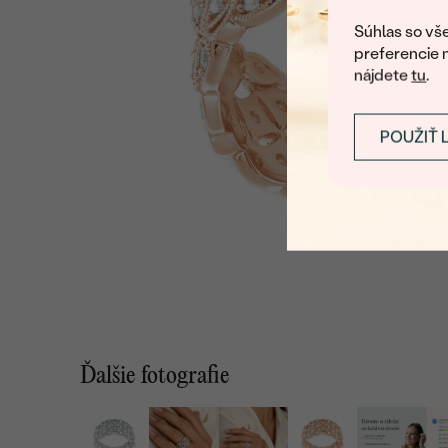
Súhlas so vše
preferencie 
nájdete
tu
.
POUŽIŤ 
Ďalšie fotografie