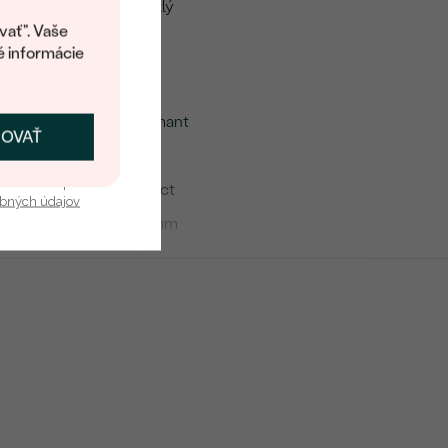
Lesklý
kup.
vať". Vaše
Áno
é informácie
me
Diamant
ČOVAŤ
kať zľavu
60
u nás v bezpečí.
1.08 ct
obných údajov
1.6 mm
SI
G-H
Round
Prírodný