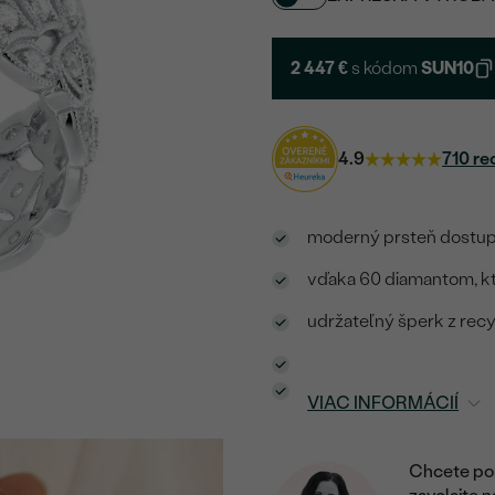
2 447 €
s kódom
SUN10
4.9
710 re
moderný prsteň dostupn
vďaka 60 diamantom, kto
udržateľný šperk z rec
VIAC INFORMÁCIÍ
Chcete por