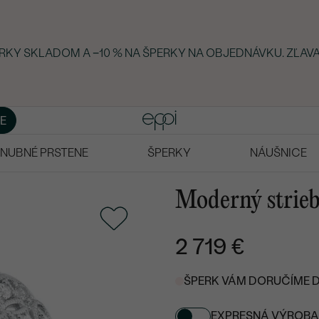
ERKY SKLADOM A −10 % NA ŠPERKY NA OBJEDNÁVKU. ZĽAVA
E
NUBNÉ PRSTENE
ŠPERKY
NÁUŠNICE
Moderný strieb
2 719 €
ŠPERK VÁM DORUČÍME DO
EXPRESNÁ VÝROBA