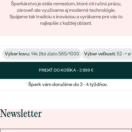
Šperkárstvo je stále remeslom, ktoré ctí ručnú prácu,
zároveň ale využívame aj moderné technológie.
Spájame tak tradíciu s inováciou a vyrábame pre vás to
najlepšie z každej oblasti.
Výber kovu:
14k žlté zlato 585/1000
Výber veľkosti:
52 -> ø
PRIDAŤ DO KOŠÍKA -
3 899 €
Šperk vám doručíme do 3 - 4 týždňov.
Newsletter