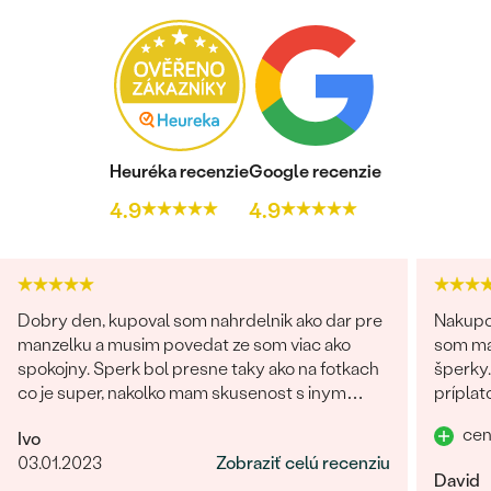
Heuréka recenzie
Google recenzie
4.9
4.9
Dobry den, kupoval som nahrdelnik ako dar pre
Nakupov
manzelku a musim povedat ze som viac ako
som ma
spokojny. Sperk bol presne taky ako na fotkach
šperky.
co je super, nakolko mam skusenost s inym
príplat
obchodom kde na fotke vyzeral sperk
prvú lu
cen
Ivo
giganticky a prisla "miniatura". V tomto obchode
dokona
03.01.2023
Zobraziť celú recenziu
fotka presne velkostne sedi s realitou (foto na
David
krku). Naviac sperk prisiel krasne zabaleny aj s