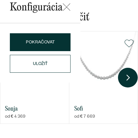
Konfigurácia
Mohlo by sa vám páčiť
POKRAČOVAT
ULOŽIŤ
Sonja
Sofi
od € 4 369
od € 7 669