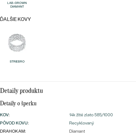
Najpredávanejšie
LAB-GROWN
DIAMANT
Najpredávanejšie
PODĽA TVARU DRAHOKAMU
náušnice
ĎALŠIE KOVY
NA MIERU
prstene
Personalizované
DIAMANTY
PREZRIEŤ
prívesky
PREZRIEŤ
STRIEBRO
OBJAVIŤ
Wave kolekcia
Detaily produktu
Detaily o šperku
OBJAVIŤ
KOV
:
14k žlté zlato 585/1000
PÔVOD KOVU
:
Recyklovaný
DRAHOKAM:
Diamant