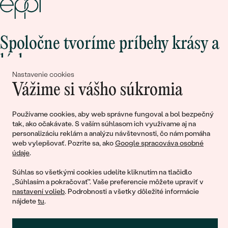
Spoločne tvoríme príbehy krásy a
lásky
Nastavenie cookies
Vážime si vášho súkromia
Pripojte sa k nám!
Používame cookies, aby web správne fungoval a bol bezpečný
tak, ako očakávate. S vaším súhlasom ich využívame aj na
personalizáciu reklám a analýzu návštevnosti, čo nám pomáha
web vylepšovať. Pozrite sa, ako
Google spracováva osobné
údaje
.
Súhlas so všetkými cookies udelíte kliknutím na tlačidlo
„Súhlasím a pokračovať". Vaše preferencie môžete upraviť v
nastavení volieb
. Podrobnosti a všetky dôležité informácie
© 2011 - 2026, Eppi.sk
nájdete
tu
.