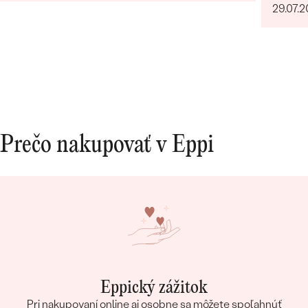
29.07.
rucne pisanym odkazom. Moznost vyberu
certifikatu elektronicky alebobv papierovej
forme, obrovsky vyber kamenov. No super.
Nabuduce budem urcite este objednavat!
Prečo nakupovať v Eppi
Eppický zážitok
Pri nakupovaní online aj osobne sa môžete spoľahnúť