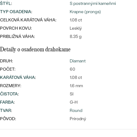
ŠTÝL
:
S postrannými kameňmi
TYP OSADENIA
:
Krapne (prongs)
CELKOVÁ KARÁTOVÁ VÁHA:
1.08 ct
POVRCH KOVU:
Lesklý
PRIBLIŽNÁ VÁHA:
8.35 g
Bestsellery
Detaily o osadenom drahokame
DRUH:
Diamant
POČET:
60
KARÁTOVÁ VÁHA
:
1.08 ct
OBJAVIŤ
ROZMERY:
1.6 mm
ČISTOTA
:
SI
FARBA
:
G-H
TVAR
:
Round
PÔVOD:
Prírodný