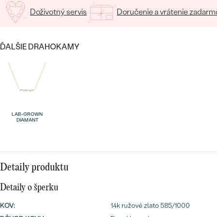
SALT AND PEPPER DIAMANT
LUXUSNÉ
Doživotný servis
Doručenie a vrátenie zadarm
CENOVO DOSTUPNÉ
S DRAHOKAMAMI
DRAHOKAM
LUXUSNÉ
S LAB GROWN DIAMANTMI
Najpredávanejšie
ĎALŠIE DRAHOKAMY
PODĽA MATERIÁLU
S PERLAMI
svadobné
ZLATO
obrúčky
PODĽA ŠTÝLU
PLATINA
LAB-GROWN
PERSONALIZOVANÉ
STRIEBRO
DIAMANT
SYMBOLICKÉ
PREZRIEŤ
MINIMALISTICKÉ
Detaily produktu
PODĽA PRÍLEŽITOSTI
Detaily o šperku
KOV
:
14k ružové zlato 585/1000
PODĽA FARBY