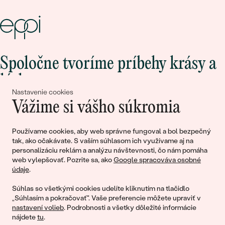
Spoločne tvoríme príbehy krásy a
lásky
Nastavenie cookies
Vážime si vášho súkromia
Pripojte sa k nám!
Používame cookies, aby web správne fungoval a bol bezpečný
tak, ako očakávate. S vaším súhlasom ich využívame aj na
personalizáciu reklám a analýzu návštevnosti, čo nám pomáha
web vylepšovať. Pozrite sa, ako
Google spracováva osobné
údaje
.
Súhlas so všetkými cookies udelíte kliknutím na tlačidlo
„Súhlasím a pokračovať". Vaše preferencie môžete upraviť v
nastavení volieb
. Podrobnosti a všetky dôležité informácie
© 2011 - 2026, Eppi.sk
nájdete
tu
.