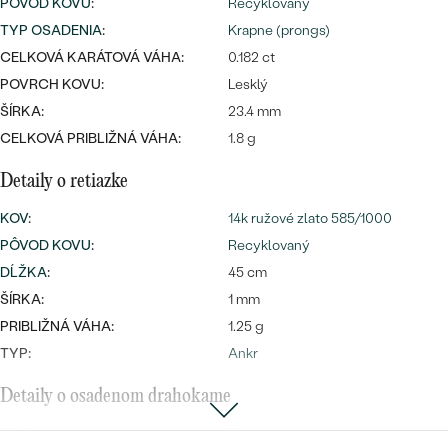
Najpredávanejšie
PÔVOD KOVU
:
Recyklovaný
Najpredávanejšie
TYP OSADENIA
PODĽA TVARU DRAHOKAMU
:
Krapne (prongs)
náušnice
CELKOVÁ KARÁTOVÁ VÁHA:
0.182 ct
NA MIERU
prstene
POVRCH KOVU:
Lesklý
Personalizované
ŠÍRKA:
23.4 mm
DIAMANTY
CELKOVÁ PRIBLIŽNÁ VÁHA:
1.8 g
PREZRIEŤ
prívesky
Detaily o retiazke
PREZRIEŤ
KOV
:
14k ružové zlato 585/1000
PÔVOD KOVU
:
Recyklovaný
OBJAVIŤ
DĹŽKA
:
45 cm
Wave kolekcia
ŠÍRKA:
1 mm
PRIBLIŽNÁ VÁHA:
1.25 g
TYP:
Ankr
OBJAVIŤ
Detaily o osadenom drahokame
DRUH:
Diamant