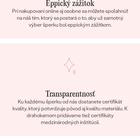
Eppický zážitok
Pri nakupovaní online aj osobne sa môžete spoľahnúť
na náš tím, ktorý sa postará o to, aby už samotný
výber šperku bol eppickým zážitkom.
Transparentnosť
Ku každému šperku od nás dostanete certifikát
kvality, ktorý potvrdzuje pôvod aj kvalitu materiálu. K
drahokamom pridávame tiež certifikáty
medzinárodných inštitúcií.