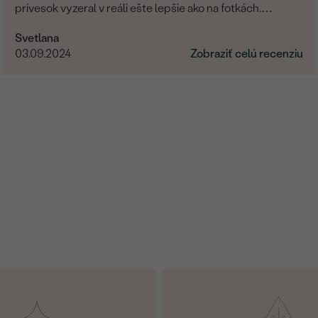
prívesok vyzeral v reáli ešte lepšie ako na fotkách.
Ďakujem Eppi. PS: Určite by som aktualizovala fotky pri
Svetlana
týchto príveskom. V realite je to prepracovanie oveľa
03.09.2024
Zobraziť celú recenziu
viditelnejšie a krajšie ako na fotkách.