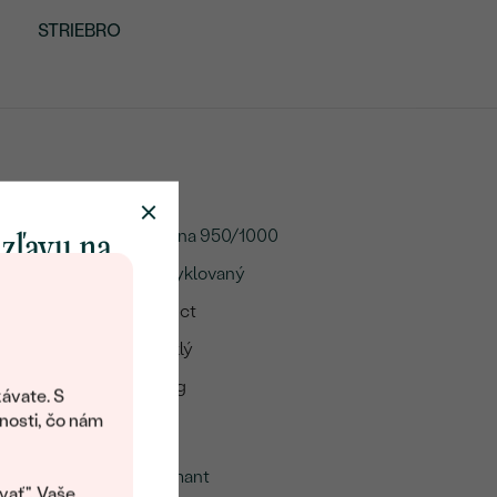
STRIEBRO
Platina 950/1000
 zľavu na
Recyklovaný
klenot
A:
0.22 ct
Lesklý
objavte svet
12.4 g
šperkov Eppi.
ávate. S
ítanie vám
nosti, čo nám
me
avový kód na
kup.
Diamant
vať". Vaše