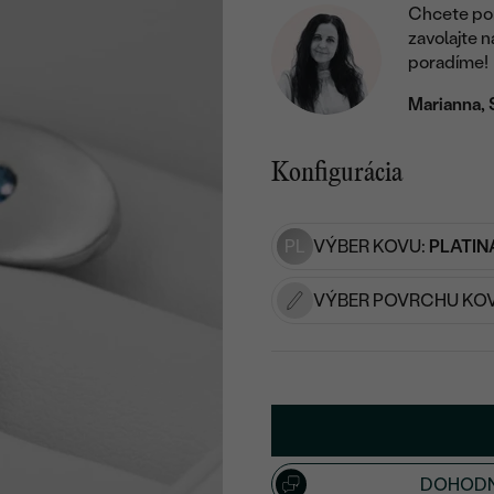
Chcete por
zavolajte 
poradíme!
Marianna, 
Konfigurácia
PL
VÝBER KOVU:
PLATIN
VÝBER POVRCHU KO
DOHODN