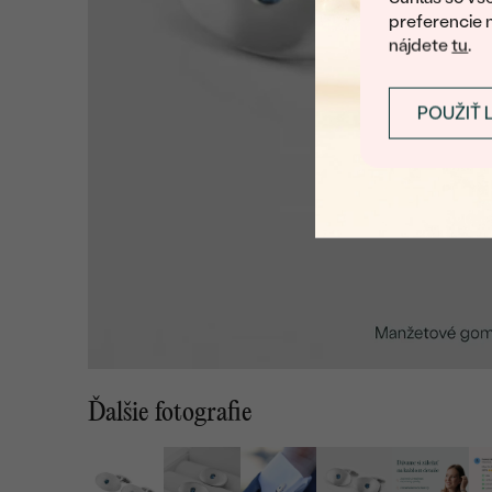
preferencie 
nájdete
tu
.
POUŽIŤ 
Ďalšie fotografie