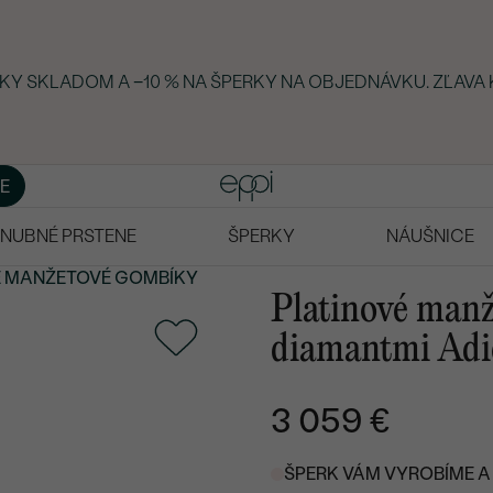
RKY SKLADOM A −10 % NA ŠPERKY NA OBJEDNÁVKU. ZĽAVA 
E
NUBNÉ PRSTENE
ŠPERKY
NÁUŠNICE
É MANŽETOVÉ GOMBÍKY
Platinové man
diamantmi Adi
3 059 €
ŠPERK VÁM VYROBÍME A 