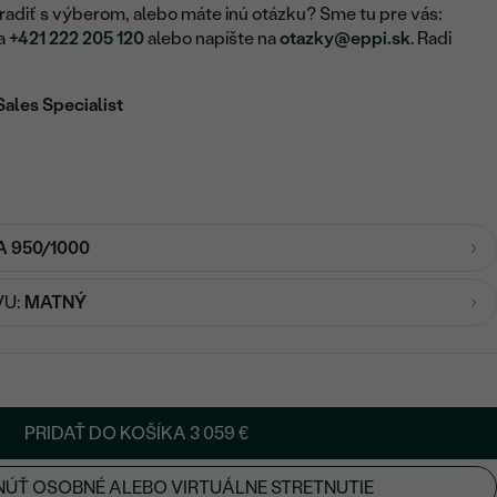
adiť s výberom, alebo máte inú otázku? Sme tu pre vás:
na
+421 222 205 120
alebo napíšte na
otazky@eppi.sk
. Radi
Sales Specialist
A 950/1000
VU:
MATNÝ
PRIDAŤ DO KOŠÍKA
3 059 €
ÚŤ OSOBNÉ ALEBO VIRTUÁLNE STRETNUTIE