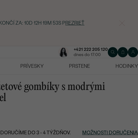
KONČÍ ZA:
10D 12H 19M 52S
P
REZRIEŤ
+421 222 205 120
dnes do 17:00
PRÍVESKY
PRSTENE
HODINKY
žetové gombíky s modrými
el
DORUČÍME DO 3 - 4 TÝŽDŇOV.
MOŽNOSTI DORUČENIA