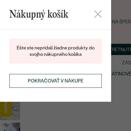
Nákupný košík
LETNÝ BLACK FRIDAY: −25 % NA ŠPE
Ešte ste nepridali žiadne produkty do
O NÁS
BLOG
ŠPERKY NA MIERU
DOHODNÚŤ STRETNUTI
svojho nákupného košíka
VÝPREDAJ
SVADOBNÉ OBRÚČKY
ZÁS
ŠPERKY
PÁNSKE ŠPERKY
MANŽETOVÉ GOMBÍKY
PLATINOV
POKRAČOVAŤ V NÁKUPE