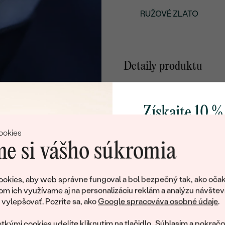
RUŽOVÉ ZLATO
Detaily produktu
Detaily o šperku
KOV
:
Získajte 10 %
PÔVOD KOVU
:
svoj prvý 
ookies
CELKOVÁ KARÁTOVÁ VÁH
e si vášho súkromia
POVRCH KOVU:
Pridajte sa k nám a 
PRIBLIŽNÁ VÁHA:
poctivo vyrábaných 
okies, aby web správne fungoval a bol bezpečný tak, ako očak
Ako darček na priv
om ich využívame aj na personalizáciu reklám a analýzu návštev
Detaily o osadenom drahoka
obratom pošleme zľ
ylepšovať. Pozrite sa, ako
Google spracováva osobné údaje
.
váš prvý ná
DRUH:
tkými cookies udelíte kliknutím na tlačidlo „Súhlasím a pokračo