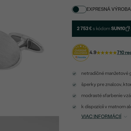
EXPRESNÁ VÝROBA
2 753 €
s kódom
SUN10
4.9
710 re
netradičné manžetové 
šperky pre znalcov, kto
modrasté sfarbenie vzá
k dispozícii v matnom a
VIAC INFORMÁCIÍ