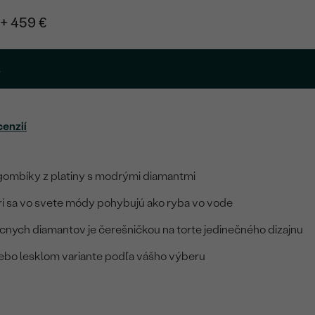
+ 459 €
.
cenzií
gombíky z platiny s modrými diamantmi
rí sa vo svete módy pohybujú ako ryba vo vode
cnych diamantov je čerešničkou na torte jedinečného dizajnu
lebo lesklom variante podľa vášho výberu