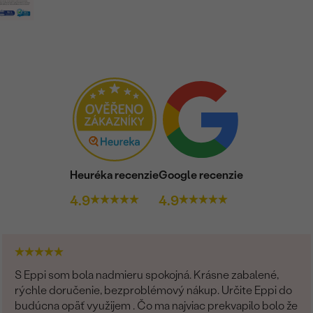
Heuréka recenzie
Google recenzie
4.9
4.9
S Eppi som bola nadmieru spokojná. Krásne zabalené,
rýchle doručenie, bezproblémový nákup. Určite Eppi do
budúcna opäť využijem . Čo ma najviac prekvapilo bolo že