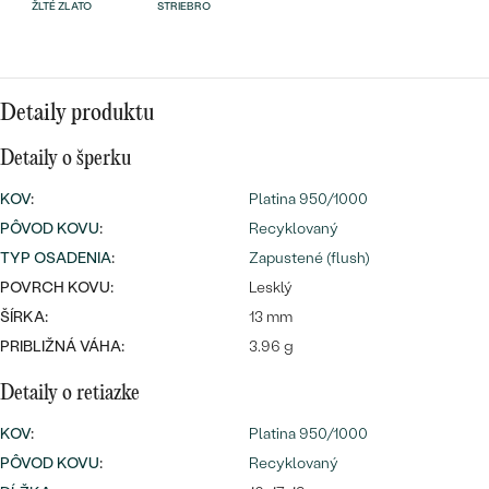
Najpredávanejšie
ŽLTÉ ZLATO
STRIEBRO
Najpredávanejšie
PODĽA TVARU DRAHOKAMU
náušnice
NA MIERU
prstene
Detaily produktu
Personalizované
DIAMANTY
Detaily o šperku
PREZRIEŤ
prívesky
KOV
:
Platina 950/1000
PREZRIEŤ
PÔVOD KOVU
:
Recyklovaný
TYP OSADENIA
:
Zapustené (flush)
OBJAVIŤ
POVRCH KOVU:
Lesklý
Wave kolekcia
ŠÍRKA:
13 mm
PRIBLIŽNÁ VÁHA:
3.96 g
Detaily o retiazke
OBJAVIŤ
KOV
:
Platina 950/1000
PÔVOD KOVU
:
Recyklovaný