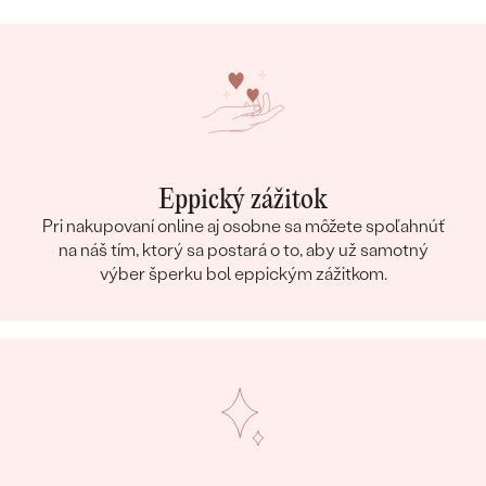
Eppický zážitok
Pri nakupovaní online aj osobne sa môžete spoľahnúť
na náš tím, ktorý sa postará o to, aby už samotný
výber šperku bol eppickým zážitkom.