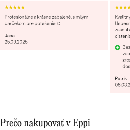
Profesionálne a krásne zabalené, s milým
Kvalitn
darčekom pre potešenie ☺️
Uspesn
zasnubn
Jana
cisteni
25.09.2025
Odpor
Bez
voc
zro
dos
Rych
Patrik
lud
08.03.
Prečo nakupovať v Eppi