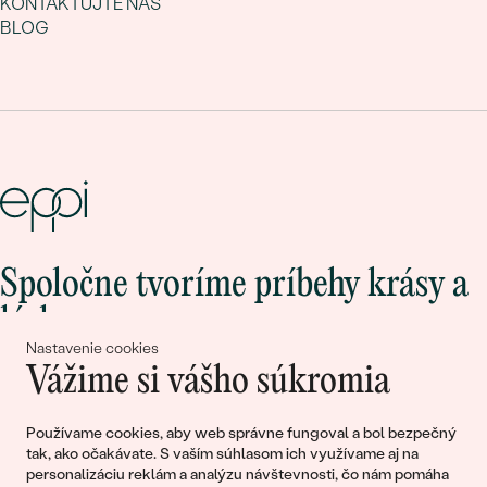
KONTAKTUJTE NÁS
BLOG
Spoločne tvoríme príbehy krásy a
lásky
Nastavenie cookies
Vážime si vášho súkromia
Pripojte sa k nám!
Používame cookies, aby web správne fungoval a bol bezpečný
tak, ako očakávate. S vaším súhlasom ich využívame aj na
personalizáciu reklám a analýzu návštevnosti, čo nám pomáha