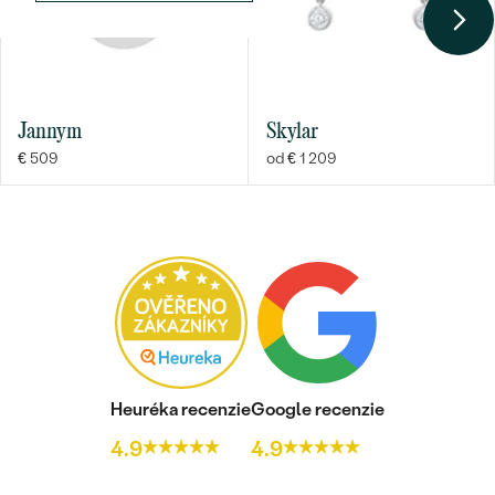
Jannym
Skylar
€ 509
od € 1 209
Heuréka recenzie
Google recenzie
4.9
4.9