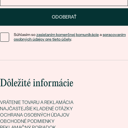
ODOBERAŤ
Súhlasím so
zasielaním komerčnej komunikácie
a
spracovaním
osobných údajov pre tieto účely
.
Dôležité informácie
VRÁTENIE TOVARU A REKLAMÁCIA
NAJČASTEJŠIE KLADENÉ OTÁZKY
OCHRANA OSOBNÝCH ÚDAJOV
OBCHODNÉ PODMIENKY
REKLAMAČNÝ PORIADOK