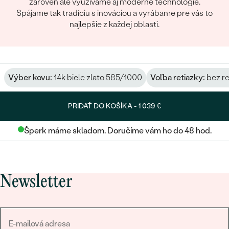
zároveň ale využívame aj moderné technológie.
Spájame tak tradíciu s inováciou a vyrábame pre vás to
najlepšie z každej oblasti.
Výber kovu:
14k biele zlato 585/1000
Voľba retiazky:
bez re
PRIDAŤ DO KOŠÍKA -
1 039 €
Šperk máme skladom. Doručíme vám ho do 48 hod.
Newsletter