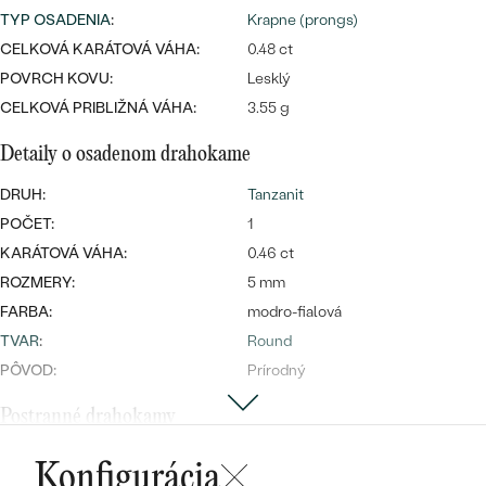
TYP OSADENIA
:
Krapne (prongs)
CELKOVÁ KARÁTOVÁ VÁHA:
0.48 ct
POVRCH KOVU:
Lesklý
CELKOVÁ PRIBLIŽNÁ VÁHA:
3.55 g
Detaily o osadenom drahokame
Bestsellery
DRUH:
Tanzanit
POČET:
1
KARÁTOVÁ VÁHA:
0.46 ct
OBJAVIŤ
ROZMERY:
5 mm
FARBA:
modro-fialová
TVAR
:
Round
PÔVOD:
Prírodný
Postranné drahokamy
DRUH:
Diamant
Konfigurácia