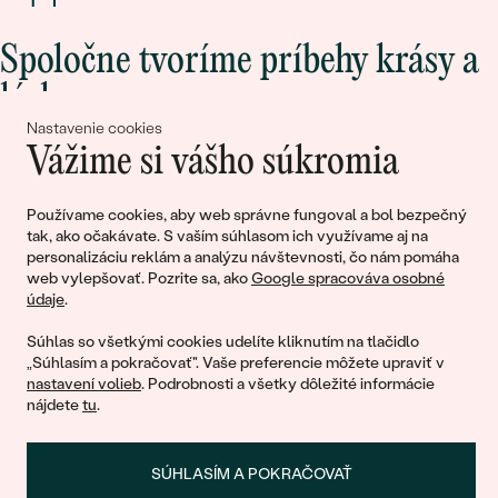
Spoločne tvoríme príbehy krásy a
lásky
Nastavenie cookies
Vážime si vášho súkromia
Pripojte sa k nám!
Používame cookies, aby web správne fungoval a bol bezpečný
tak, ako očakávate. S vaším súhlasom ich využívame aj na
personalizáciu reklám a analýzu návštevnosti, čo nám pomáha
web vylepšovať. Pozrite sa, ako
Google spracováva osobné
údaje
.
Súhlas so všetkými cookies udelíte kliknutím na tlačidlo
„Súhlasím a pokračovať". Vaše preferencie môžete upraviť v
nastavení volieb
. Podrobnosti a všetky dôležité informácie
© 2011 - 2026, Eppi.sk
nájdete
tu
.
SÚHLASÍM A POKRAČOVAŤ