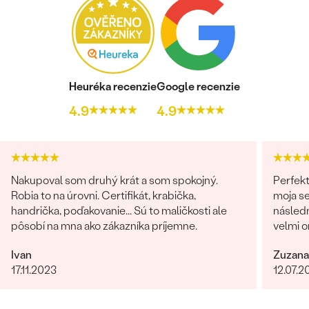
Heuréka recenzie
Google recenzie
4.9
4.9
Nakupoval som druhý krát a som spokojný.
Perfekt
Robia to na úrovni. Certifikát, krabička,
moja se
handrička, poďakovanie... Sú to maličkosti ale
následn
pôsobí na mna ako zákazníka príjemne.
velmi o
milý je
Ivan
Zuzana
komunik
17.11.2023
12.07.2
Obchod
urcite s