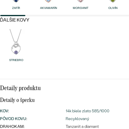
Najpredávanejšie
Najpredávanejšie
ZAFÍR
AKVAMARÍN
MORGANIT
OLIVÍN
PODĽA TVARU DRAHOKAMU
náušnice
ĎALŠIE KOVY
NA MIERU
prstene
Personalizované
DIAMANTY
PREZRIEŤ
prívesky
PREZRIEŤ
STRIEBRO
OBJAVIŤ
Wave kolekcia
Detaily produktu
Detaily o šperku
OBJAVIŤ
KOV
:
14k biele zlato 585/1000
PÔVOD KOVU
:
Recyklovaný
DRAHOKAM:
Tanzanit a diamant