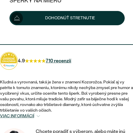
ŠPERKY NA MIERU
539 €
KOMBINOVANÉ ZLATO
STRIEBORNÉ
POSTRANNÉ DRAHOKAMY
ZLATÉ
VÝPREDAJ
VÝPREDAJ
Šperk vám doručíme do 3 - 4 týždňov.
Možnosti doručenia
DOHODNÚŤ STRETNUTIE
PLATINOVÉ
HALO
PODĽA ŠTÝLU
STRIEBORNÉ
ŠPERKY ČO POMÁHAJÚ
PODĽA MATERIÁLU
JEDNODUCHÉ
485 €
s kódom
SUN10
.
TRI DRAHOKAMY
PLATINOVÉ
PODĽA ŠTÝLU
ZLATÉ
PODĽA TYPU
BEZ KAMEŇA
NAPICHOVACIE
VINTAGE
NÁUŠNICE
STRIEBORNÉ
PODĽA ŠTÝLU
4.9
710 recenzií
ETERNITY
KRUHOVÉ
SET ZÁSNUBNÉHO PRSTEŇA A
SOLITÉR
PRSTENE
PLATINOVÉ
OBRÚČOK
VYKROJENÉ
MINIMALISTICKÉ
Kľudná a vyrovnaná, taká je žena v znamení Kozorožca. Pokiaľ aj vy
NARODENIE DIEŤAŤA
PRÍVESKY
patríte k tomuto znameniu, ktorému nikdy nechýba zmysel pre humor a
NETRADIČNÉ
VINTAGE
PODĽA ŠTÝLU
vycibrený vkus, určite oceníte tento šperk. Bol vyrobený presne pre
VISIACE
PERSONALIZOVANÉ
vašu povahu, ktorá miluje tradície. Modrý zafír sa báječne hodí k vašej
NÁRAMKY
ETERNITY
osobnosti, rovnako ako trblietavé diamanty, ktoré úchvatne zvýšia
NETRADIČNÉ
ZOSTAVTE SI PRSTEŇ
SOLITÉR
trblietanie vo vašich očiach.
SO ZNAMENÍM ZVEROKRUHU
SETY
VIAC INFORMÁCIÍ
MINIMALISTICKÉ
ZAČAŤ S PRSTEŇOM
TEPANÉ
V TVARE SRDCA
MINIMALISTICKÉ
PÁNSKE ŠPERKY
Chcete poradiť s výberom, alebo máte inú