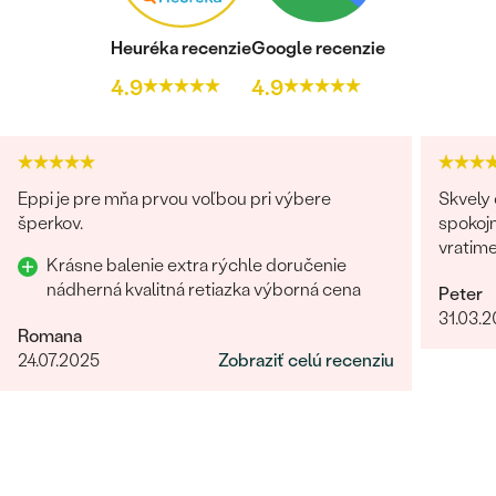
Heuréka recenzie
Google recenzie
4.9
4.9
Eppi je pre mňa prvou voľbou pri výbere
Skvely 
šperkov.
spokojn
vratim
Krásne balenie extra rýchle doručenie
nádherná kvalitná retiazka výborná cena
Peter
31.03.
Romana
24.07.2025
Zobraziť celú recenziu