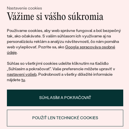
lásky
Nastavenie cookies
Vážime si vášho súkromia
Pripojte sa k nám!
Používame cookies, aby web správne fungoval a bol bezpečný
tak, ako očakávate. S vaším súhlasom ich využívame aj na
personalizáciu reklám a analýzu návštevnosti, čo nám pomáha
web vylepšovať. Pozrite sa, ako
Google spracováva osobné
údaje
.
Súhlas so všetkými cookies udelíte kliknutím na tlačidlo
„Súhlasím a pokračovať". Vaše preferencie môžete upraviť v
nastavení volieb
. Podrobnosti a všetky dôležité informácie
© 2011 - 2026, Eppi.sk
nájdete
tu
.
SÚHLASÍM A POKRAČOVAŤ
POUŽIŤ LEN TECHNICKÉ COOKIES
ZĽAVA NA PRVÝ NÁKUP