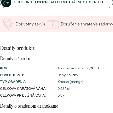
SALT AND PEPPER DIAMANT
LUXUSNÉ
DOHODNÚŤ OSOBNÉ ALEBO VIRTUÁLNE STRETNUTIE
CENOVO DOSTUPNÉ
S DRAHOKAMAMI
DRAHOKAM
LUXUSNÉ
S LAB GROWN DIAMANTMI
Najpredávanejšie
Doživotný servis
Doručenie a vrátenie zadarm
PODĽA MATERIÁLU
S PERLAMI
svadobné
ZLATO
Detaily produktu
obrúčky
PODĽA ŠTÝLU
PLATINA
Detaily o šperku
PERSONALIZOVANÉ
STRIEBRO
KOV
:
14k ružové zlato 585/1000
SYMBOLICKÉ
PÔVOD KOVU
:
Recyklovaný
PREZRIEŤ
TYP OSADENIA
:
Krapne (prongs)
MINIMALISTICKÉ
CELKOVÁ KARÁTOVÁ VÁHA:
0.234 ct
CELKOVÁ PRIBLIŽNÁ VÁHA:
0.8 g
PODĽA PRÍLEŽITOSTI
Detaily o osadenom drahokame
PODĽA FARBY