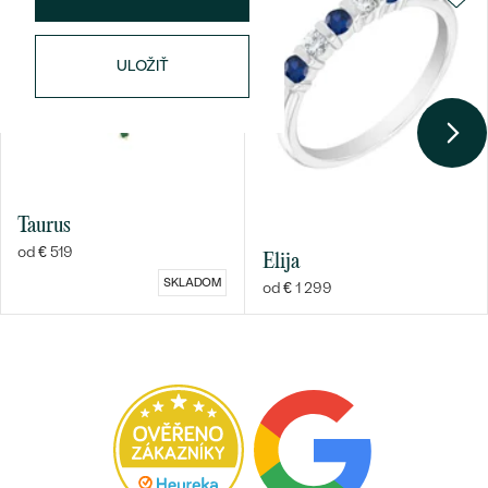
ULOŽIŤ
Bestsellery
Taurus
od € 519
Elija
OBJAVIŤ
SKLADOM
od € 1 299