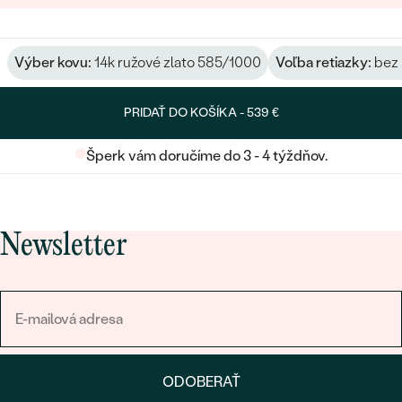
Výber kovu:
14k ružové zlato 585/1000
Voľba retiazky:
bez 
PRIDAŤ DO KOŠÍKA -
539 €
Šperk vám doručíme do 3 - 4 týždňov.
Newsletter
ODOBERAŤ