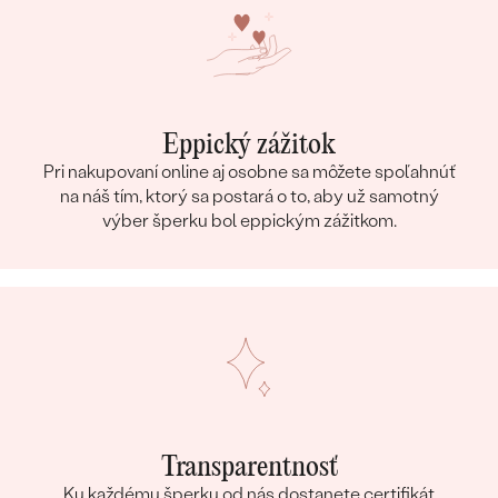
Eppický zážitok
Pri nakupovaní online aj osobne sa môžete spoľahnúť
na náš tím, ktorý sa postará o to, aby už samotný
výber šperku bol eppickým zážitkom.
Transparentnosť
Ku každému šperku od nás dostanete certifikát