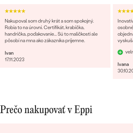
Nakupoval som druhý krát a som spokojný.
Inovat
Robia to na úrovni. Certifikát, krabička,
osobnéh
handrička, poďakovanie... Sú to maličkosti ale
objedna
pôsobí na mna ako zákazníka príjemne.
vyskuša
vel
Ivan
17.11.2023
Ivana
30.10.2
Prečo nakupovať v Eppi