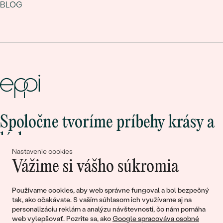
BLOG
Spoločne tvoríme príbehy krásy a
lásky
Nastavenie cookies
Vážime si vášho súkromia
Pripojte sa k nám!
Používame cookies, aby web správne fungoval a bol bezpečný
tak, ako očakávate. S vaším súhlasom ich využívame aj na
personalizáciu reklám a analýzu návštevnosti, čo nám pomáha
web vylepšovať. Pozrite sa, ako
Google spracováva osobné