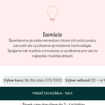
Inovácie
Šperkárstvo je stále remeslom, ktoré ctí ručnú prácu,
zároveň ale využívame aj moderné technológie.
Spájame tak tradíciu s inováciou a vyrábame pre vás to
najlepšie z každej oblasti.
Výber kovu:
9k žlté zlato 375/1000
Výber veľkosti:
52 -> ø 
PRIDAŤ DO KOŠÍKA -
749 €
Šperk vám doručíme do 3 - 4 týždňov.