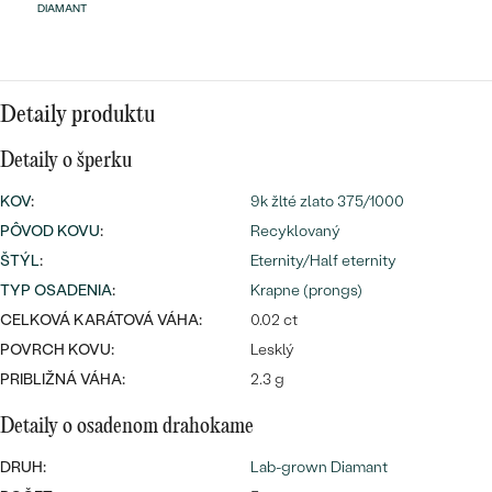
Najpredávanejšie
DIAMANT
Najpredávanejšie
PODĽA TVARU DRAHOKAMU
náušnice
NA MIERU
prstene
Detaily produktu
Personalizované
DIAMANTY
Detaily o šperku
PREZRIEŤ
prívesky
KOV
:
9k žlté zlato 375/1000
PREZRIEŤ
PÔVOD KOVU
:
Recyklovaný
ŠTÝL
:
Eternity/Half eternity
OBJAVIŤ
TYP OSADENIA
:
Krapne (prongs)
Wave kolekcia
CELKOVÁ KARÁTOVÁ VÁHA:
0.02 ct
POVRCH KOVU:
Lesklý
PRIBLIŽNÁ VÁHA:
2.3 g
OBJAVIŤ
Detaily o osadenom drahokame
DRUH:
Lab-grown Diamant