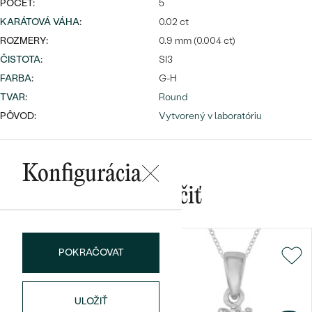
POČET:
5
KARÁTOVÁ VÁHA
:
0.02 ct
ROZMERY:
0.9 mm (0.004 ct)
ČISTOTA
:
SI3
FARBA
:
G-H
TVAR
:
Round
Bestsellery
PÔVOD:
Vytvorený v laboratóriu
Konfigurácia
OBJAVIŤ
Mohlo by sa vám páčiť
POKRAČOVAT
ULOŽIŤ