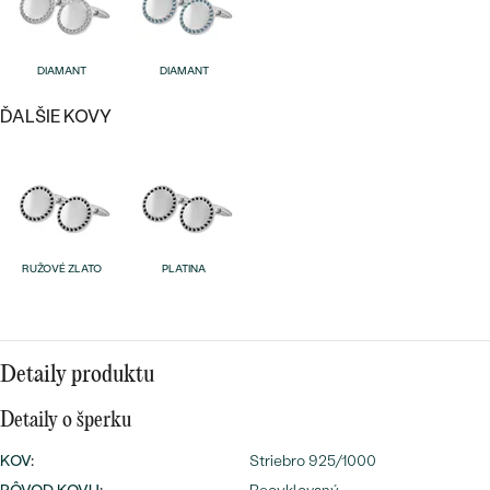
Najpredávanejšie
Najpredávanejšie
PODĽA TVARU DRAHOKAMU
náušnice
DIAMANT
DIAMANT
NA MIERU
prstene
ĎALŠIE KOVY
Personalizované
DIAMANTY
PREZRIEŤ
prívesky
PREZRIEŤ
RUŽOVÉ ZLATO
PLATINA
OBJAVIŤ
Wave kolekcia
Detaily produktu
OBJAVIŤ
Detaily o šperku
KOV
:
Striebro 925/1000