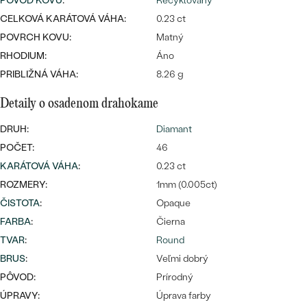
PÔVOD KOVU
:
Recyklovaný
CELKOVÁ KARÁTOVÁ VÁHA:
0.23 ct
POVRCH KOVU:
Matný
RHODIUM:
Áno
PRIBLIŽNÁ VÁHA:
8.26 g
Detaily o osadenom drahokame
Bestsellery
DRUH:
Diamant
POČET:
46
KARÁTOVÁ VÁHA
:
0.23 ct
OBJAVIŤ
ROZMERY:
1mm (0.005ct)
ČISTOTA
:
Opaque
FARBA
:
Čierna
TVAR
:
Round
BRUS
:
Veľmi dobrý
PÔVOD:
Prírodný
ÚPRAVY:
Úprava farby