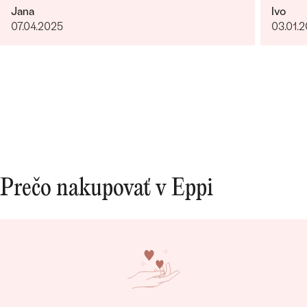
Jana
Ivo
giganti
07.04.2025
03.01.
fotka p
krku). 
rucne 
certifi
forme,
Nabudu
Prečo nakupovať v Eppi