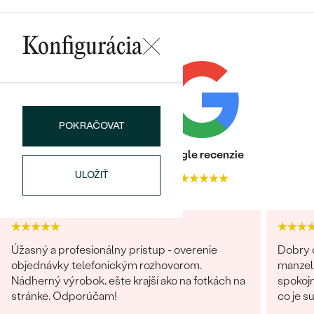
Konfigurácia
POKRAČOVAT
Heuréka recenzie
Google recenzie
ULOŽIŤ
4.9
4.9
Úžasný a profesionálny prístup - overenie
Dobry d
objednávky telefonickým rozhovorom.
manzel
Nádherný výrobok, ešte krajší ako na fotkách na
spokojn
stránke. Odporúčam!
co je s
obchod