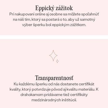
Eppický zážitok
Pri nakupovaní online aj osobne sa môžete spoľahnúť
na náš tím, ktorý sa postará o to, aby už samotný
výber šperku bol eppickým zážitkom.
Transparentnosť
Ku každému šperku od nás dostanete certifikát
kvality, ktorý potvrdzuje pôvod aj kvalitu materiálu. K
drahokamom pridávame tiež certifikáty
medzinárodných inštitúcií.