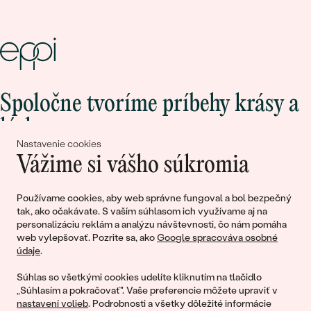
Spoločne tvoríme príbehy krásy a
lásky
Nastavenie cookies
Vážime si vášho súkromia
Pripojte sa k nám!
Používame cookies, aby web správne fungoval a bol bezpečný
tak, ako očakávate. S vaším súhlasom ich využívame aj na
personalizáciu reklám a analýzu návštevnosti, čo nám pomáha
web vylepšovať. Pozrite sa, ako
Google spracováva osobné
údaje
.
Súhlas so všetkými cookies udelíte kliknutím na tlačidlo
„Súhlasím a pokračovať". Vaše preferencie môžete upraviť v
nastavení volieb
. Podrobnosti a všetky dôležité informácie
© 2011 - 2026, Eppi.sk