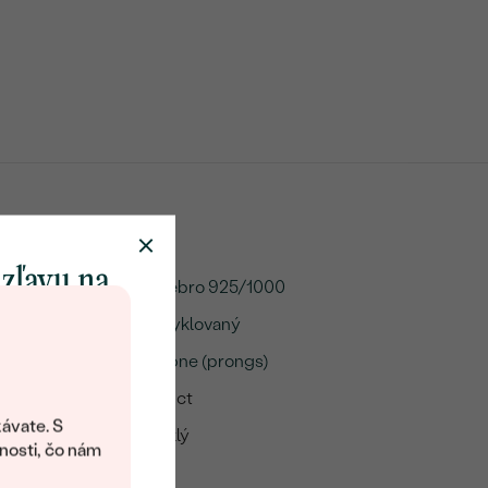
 zľavu na
Striebro 925/1000
klenot
Recyklovaný
Krapne (prongs)
objavte svet
A:
0.52 ct
šperkov Eppi.
ávate. S
Lesklý
ítanie vám
nosti, čo nám
avový kód na
Áno