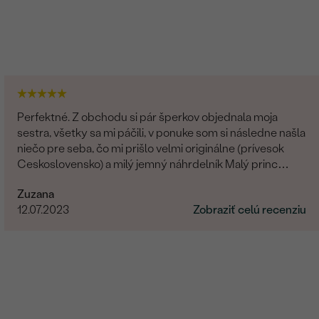
Perfektné. Z obchodu si pár šperkov objednala moja
sestra, všetky sa mi páčili, v ponuke som si následne našla
niečo pre seba, čo mi prišlo velmi originálne (prívesok
Ceskoslovensko) a milý jemný náhrdelník Malý princ
(hviezdičky), komunikácia a doručenie tovaru na 1 s ⭐️.
Zuzana
Obchod a tovar odporúčam, kto hladá šperk, urcite si
12.07.2023
Zobraziť celú recenziu
nájde to svoje.