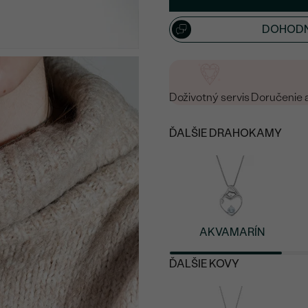
16
/ 16 ZNAKOV
DOHODN
Doživotný servis
Doručenie 
ĎALŠIE DRAHOKAMY
AKVAMARÍN
ĎALŠIE KOVY