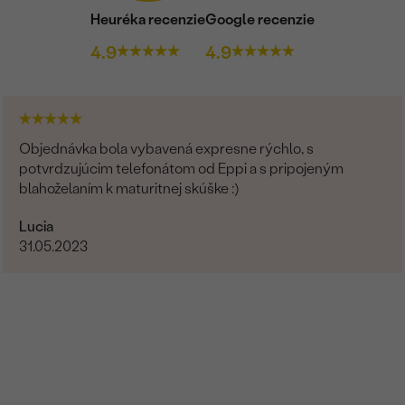
Heuréka recenzie
Google recenzie
4.9
4.9
Objednávka bola vybavená expresne rýchlo, s
potvrdzujúcim telefonátom od Eppi a s pripojeným
blahoželaním k maturitnej skúške :)
Lucia
31.05.2023