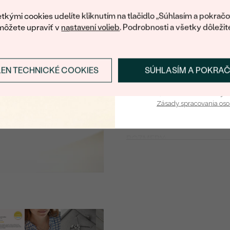
váš prvý ná
ŠÍRKA:
tkými cookies udelíte kliknutím na tlačidlo „Súhlasím a pokračo
môžete upraviť v
nastavení volieb
. Podrobnosti a všetky dôležit
VÝŠKA:
CELKOVÁ PRIBLIŽNÁ VÁHA
Detaily o osadenom drahoka
LEN TECHNICKÉ COOKIES
SÚHLASÍM A POKRA
Prihlásiť sa a zís
DRUH:
Vaša e-mailová adresa je 
POČET:
Zásady spracovania os
KARÁTOVÁ VÁHA:
ROZMERY:
FARBA:
TVAR
:
PÔVOD:
Postranné drahokamy