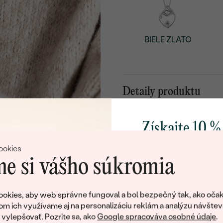
BIELE ZLATO
Detaily produktu
Detaily o šperku
Získajte 10 %
KOV
:
svoj prvý 
PÔVOD KOVU
:
ookies
e si vášho súkromia
TYP OSADENIA
:
Pridajte sa k nám a 
CELKOVÁ KARÁTOVÁ VÁH
poctivo vyrábaných 
okies, aby web správne fungoval a bol bezpečný tak, ako očak
POVRCH KOVU:
Ako darček na priv
om ich využívame aj na personalizáciu reklám a analýzu návštev
obratom pošleme zľ
RHODIUM:
ylepšovať. Pozrite sa, ako
Google spracováva osobné údaje
.