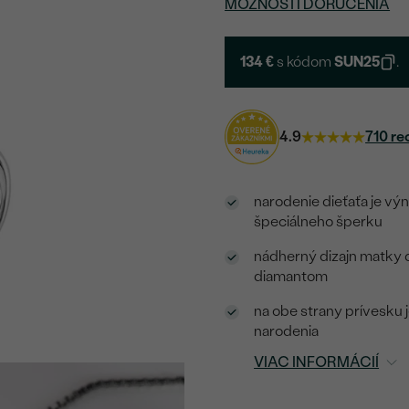
MOŽNOSTI DORUČENIA
134 €
s kódom
SUN25
.
4.9
710 re
narodenie dieťaťa je vý
špeciálneho šperku
nádherný dizajn matky d
diamantom
na obe strany prívesku 
narodenia
VIAC INFORMÁCIÍ