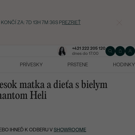
 KONČÍ ZA:
7D 13H 7M 35S
P
REZRIEŤ
+421 222 205 120
dnes do 17:00
PRÍVESKY
PRSTENE
HODINKY
esok matka a dieťa s bielym
mantom Heli
EBO IHNEĎ K ODBERU V
SHOWROOME