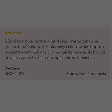
S Eppi som bola nadmieru spokojná. Krásne zabalené,
rýchle doručenie, bezproblémový nákup. Určite Eppi do
budúcna opäť využijem . Čo ma najviac prekvapilo bolo že
prívesok vyzeral v reáli ešte lepšie ako na fotkách.
Ďakujem Eppi. PS: Určite by som aktualizovala fotky pri
Svetlana
týchto príveskom. V realite je to prepracovanie oveľa
03.09.2024
Zobraziť celú recenziu
viditelnejšie a krajšie ako na fotkách.