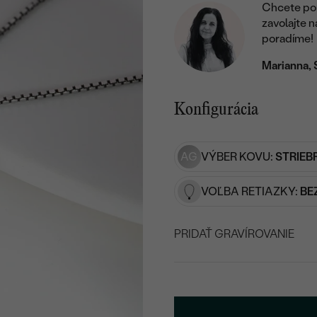
Chcete por
zavolajte 
poradíme!
Marianna, 
Konfigurácia
AG
VÝBER KOVU:
STRIEB
VOĽBA RETIAZKY:
BE
PRIDAŤ GRAVÍROVANIE
VYBERTE FONT
Napíšte iniciály/text