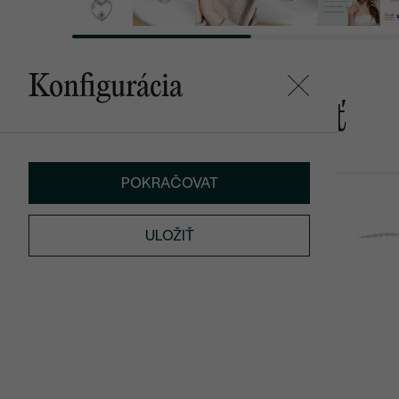
Konfigurácia
Mohlo by sa vám páčiť
POKRAČOVAT
Wetty
Rollie
€ 219
od € 209
ULOŽIŤ