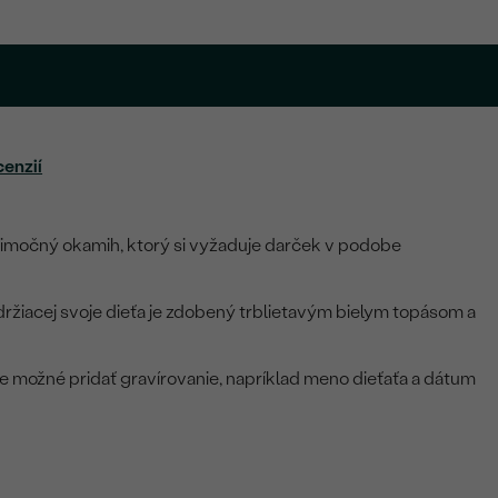
cenzií
nimočný okamih, ktorý si vyžaduje darček v podobe
ržiacej svoje dieťa je zdobený trblietavým bielym topásom a
je možné pridať gravírovanie, napríklad meno dieťaťa a dátum