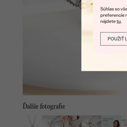
Súhlas so vše
preferencie 
nájdete
tu
.
POUŽIŤ 
Ďalšie fotografie