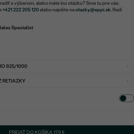
adiť s výberom, alebo máte inú otázku? Sme tu pre vás:
na
+421 222 205 120
alebo napíšte na
otazky@eppi.sk
. Radi
Sales Specialist
RO 925/1000
Z RETIAZKY
PRIDAŤ DO KOŠÍKA
179 €