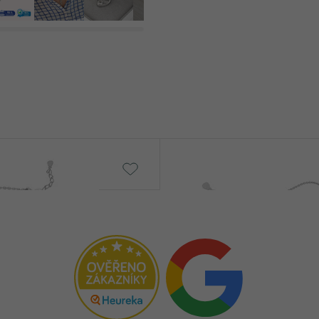
DRUH:
POČET:
KARÁTOVÁ VÁHA
:
ROZMERY:
TVAR
:
ČISTOTA
:
FARBA
:
Ainslee
€ 169