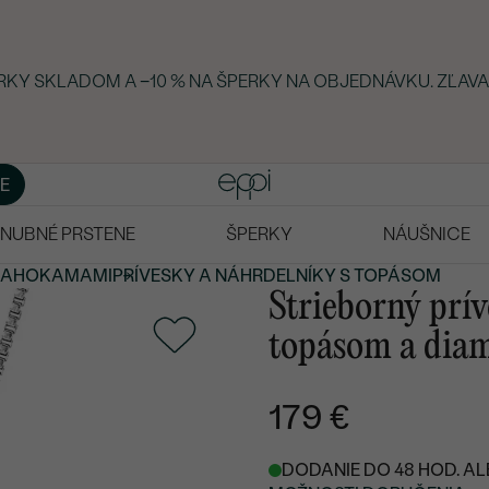
ERKY SKLADOM A −10 % NA ŠPERKY NA OBJEDNÁVKU. ZĽAVA
E
NUBNÉ PRSTENE
ŠPERKY
NÁUŠNICE
RAHOKAMAMI
PRÍVESKY A NÁHRDELNÍKY S TOPÁSOM
Strieborný prív
topásom a dia
179 €
DODANIE DO 48 HOD. AL