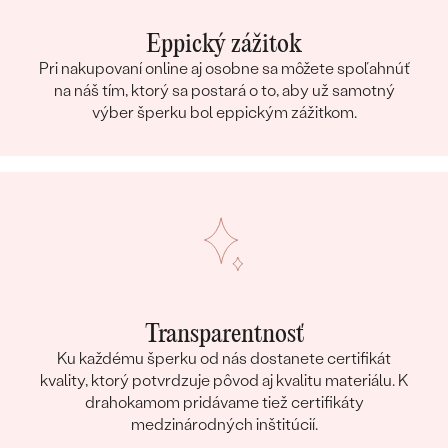
Eppický zážitok
Pri nakupovaní online aj osobne sa môžete spoľahnúť
na náš tím, ktorý sa postará o to, aby už samotný
výber šperku bol eppickým zážitkom.
Transparentnosť
Ku každému šperku od nás dostanete certifikát
kvality, ktorý potvrdzuje pôvod aj kvalitu materiálu. K
drahokamom pridávame tiež certifikáty
medzinárodných inštitúcií.