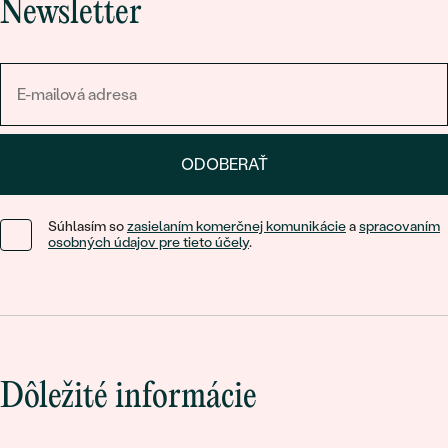
Newsletter
ODOBERAŤ
Súhlasím so
zasielaním komerčnej komunikácie
a
spracovaním
osobných údajov pre tieto účely
.
Dôležité informácie