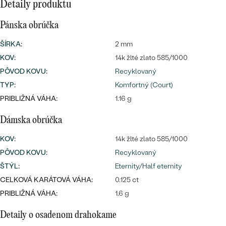
Detaily produktu
Pánska obrúčka
ŠÍRKA
:
2 mm
KOV
:
14k žlté zlato 585/1000
PÔVOD KOVU
:
Recyklovaný
TYP
:
Komfortný (Court)
PRIBLIŽNÁ VÁHA:
1.16 g
Dámska obrúčka
KOV
:
14k žlté zlato 585/1000
PÔVOD KOVU
:
Recyklovaný
ŠTÝL
:
Eternity/Half eternity
CELKOVÁ KARÁTOVÁ VÁHA:
0.125 ct
PRIBLIŽNÁ VÁHA:
1.6 g
Detaily o osadenom drahokame