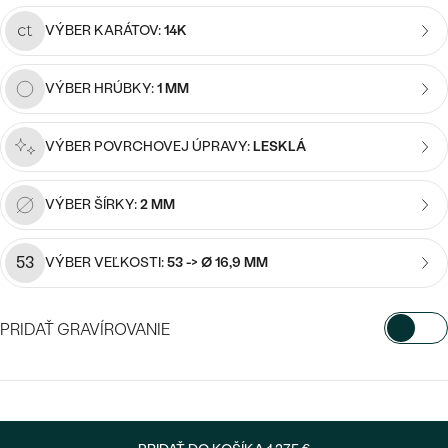
Najpredávanejšie
Najpredávanejšie
PODĽA TVARU DRAHOKAMU
VÝBER KARÁTOV:
14K
náušnice
NA MIERU
prstene
VÝBER HRÚBKY:
1 MM
Personalizované
DIAMANTY
VÝBER POVRCHOVEJ ÚPRAVY:
LESKLÁ
PREZRIEŤ
prívesky
PREZRIEŤ
VÝBER ŠÍRKY:
2 MM
53
OBJAVIŤ
VÝBER VEĽKOSTI:
53 -> Ø 16,9 MM
Wave kolekcia
PRIDAŤ GRAVÍROVANIE
VYBERTE FONT
OBJAVIŤ
Napíšte iniciály/text