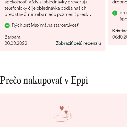
spokojnosť. Vždy si objednávky preverujú
drobnos
telefonicky či je objednávka podľa naších
pre
predstáv či netreba niečo pozmeniť pred
šp
odoslaním. Odporúčam každému.
Rýchlosť Maximálna starostlivosť
Kristín
Barbara
06.10.
26.09.2022
Zobraziť celú recenziu
Prečo nakupovať v Eppi