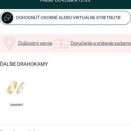
PRIDAŤ DO KOŠÍKA
1 275 €
15
/ 15 ZNAKOV
DOHODNÚŤ OSOBNÉ ALEBO VIRTUÁLNE STRETNUTIE
Doživotný servis
Doručenie a vrátenie zadarm
Bestsellery
ĎALŠIE DRAHOKAMY
OBJAVIŤ
DIAMANT