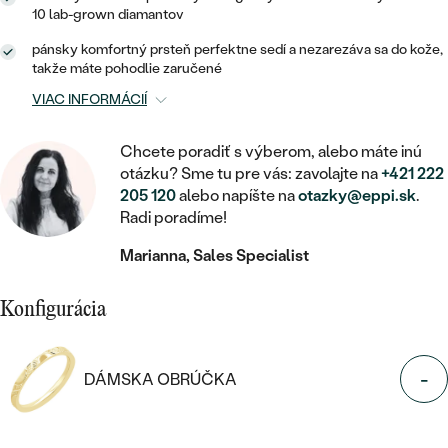
STATEMENT
ZAČAŤ S DIAMANTOM
RUČNE RYTÉ
DETSKÉ
10 lab-grown diamantov
MEDAILÓNY
DETSKÉ ŠPERKY
PEČATNÉ
pánsky komfortný prsteň perfektne sedí a nezarezáva sa do kože,
ZAČAŤ S LABGROWN DIAMANTOM
S VÝPLŇOU
PIERCING
takže máte pohodlie zaručené
RETIAZKY
BROŠNE
PERSONALIZOVANÉ
ZAČAŤ S FAREBNÝM DIAMANTOM
VIAC INFORMÁCIÍ
SVADOBNÉ SETY
V TVARE SRDCA
DOPLNKY
PODĽA DRAHOKAMU
Chcete poradiť s výberom, alebo máte inú
PODĽA DRAHOKAMU
PODĽA DRAHOKAMU
S DIAMANTMI
PODĽA CENY
SO ZVIERATAMI
otázku? Sme tu pre vás: zavolajte na
+421 222
PODĽA MATERIÁLU
205 120
alebo napíšte na
otazky@eppi.sk
.
S DIAMANTMI
DIAMANT
CENOVO DOSTUPNÉ
S DRAHOKAMAMI
Radi poradíme!
ZLATÉ
PODĽA DRAHOKAMU
S DRAHOKAMAMI
LAB GROWN DIAMANT
Marianna, Sales Specialist
LUXUSNÉ
S PERLAMI
S DIAMANTMI
STRIEBORNÉ
S PERLAMI
MOISSANIT
Konfigurácia
S DRAHOKAMAMI
PLATINOVÉ
PODĽA CENY
FAREBNÝ DIAMANT
PODĽA CENY
CENOVO DOSTUPNÉ
-
S PERLAMI
DÁMSKA OBRÚČKA
PODĽA DRAHOKAMU
ČIERNY DIAMANT
CENOVO DOSTUPNÉ
LUXUSNÉ
S DIAMANTMI
PODĽA CENY