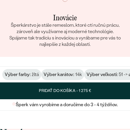
Inovácie
Šperkárstvo je stále remeslom, ktoré ctí ručnú prácu,
zároveň ale využívame aj moderné technológie.
Spájame tak tradíciu s inováciou a vyrábame pre vás to
najlepšie z každej oblasti.
Výber farby:
žltá
Výber karátov:
14k
Výber veľkosti:
51 ->
PRIDAŤ DO KOŠÍKA -
1 275 €
Šperk vám vyrobíme a doručíme do 3 - 4 týždňov.