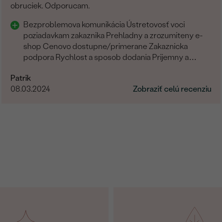
obruciek. Odporucam.
Detaily o osadenom drahoka
Bezproblemova komunikácia Ústretovosť voci
DRUH:
poziadavkam zakaznika Prehladny a zrozumiteny e-
shop Cenovo dostupne/primerane Zakaznicka
POČET:
podpora Rychlost a sposob dodania Prijemny a
KARÁTOVÁ VÁHA
:
ludsky pristup zamestnancov
Patrik
ROZMERY:
08.03.2024
Zobraziť celú recenziu
FARBA
:
TVAR
:
BRUS
:
PÔVOD: