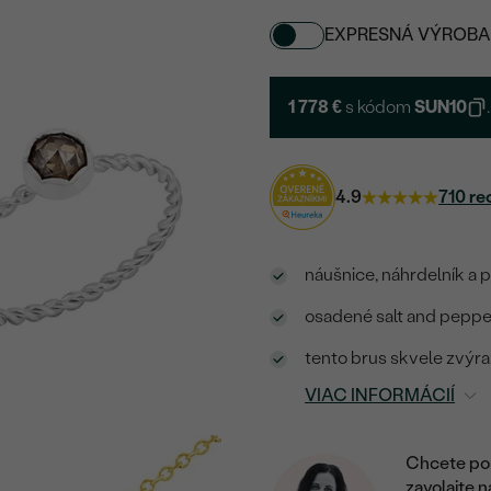
EXPRESNÁ VÝROBA
1 778 €
s kódom
SUN10
.
4.9
710 re
náušnice, náhrdelník a p
osadené salt and peppe
tento brus skvele zvýr
VIAC INFORMÁCIÍ
Chcete por
zavolajte 