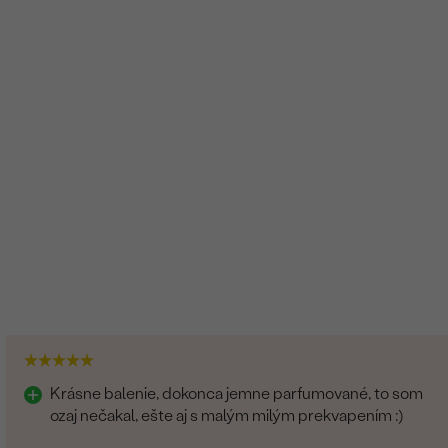
14k žlté zlato 585/1000
Recyklovaný
Luneta (bezel)
A:
0.2 ct
Lesklý
:
0.28 g
14k žlté zlato 585/1000
Recyklovaný
40 cm
1 mm
Krásne balenie, dokonca jemne parfumované, to som
ozaj nečakal, ešte aj s malým milým prekvapením :)
Ankr