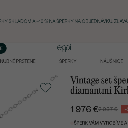
ERKY SKLADOM A −10 % NA ŠPERKY NA OBJEDNÁVKU. ZĽAVA
E
NUBNÉ PRSTENE
ŠPERKY
NÁUŠNICE
Vintage set špe
diamantmi Kir
1 976 €
2 037 €
-
ŠPERK VÁM VYROBÍME A 