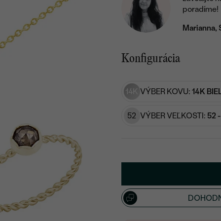
poradíme!
Marianna, 
Konfigurácia
14K
VÝBER KOVU:
14K BIE
52
VÝBER VEĽKOSTI:
52 
DOHODN