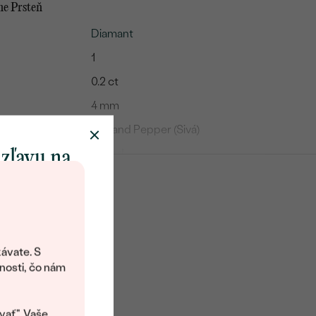
me Prsteň
Diamant
1
0.2 ct
4 mm
Salt and Pepper (Sivá)
Round
 zľavu na
Routa (Rose cut)
klenot
Prírodný
objavte svet
šperkov Eppi.
ávate. S
14k žlté zlato 585/1000
ítanie vám
nosti, čo nám
avový kód na
Recyklovaný
kup.
Luneta (bezel)
vať". Vaše