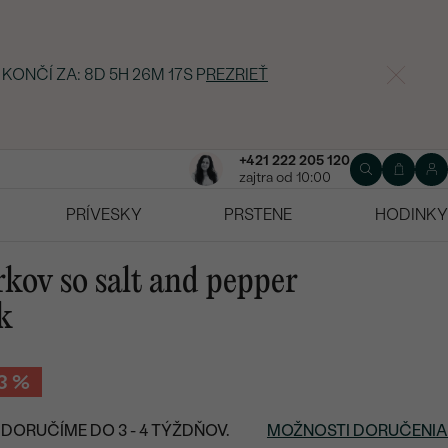
 KONČÍ ZA:
8D 5H 26M 16S
P
REZRIEŤ
+421 222 205 120
zajtra od 10:00
PRÍVESKY
PRSTENE
HODINKY
rkov so salt and pepper
k
3 %
DORUČÍME DO 3 - 4 TÝŽDŇOV.
MOŽNOSTI DORUČENIA