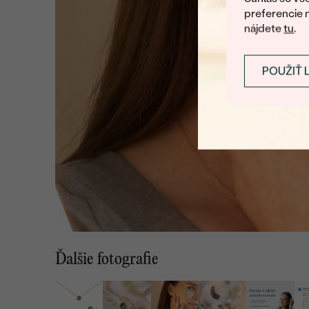
preferencie 
nájdete
tu
.
POUŽIŤ 
Ďalšie fotografie