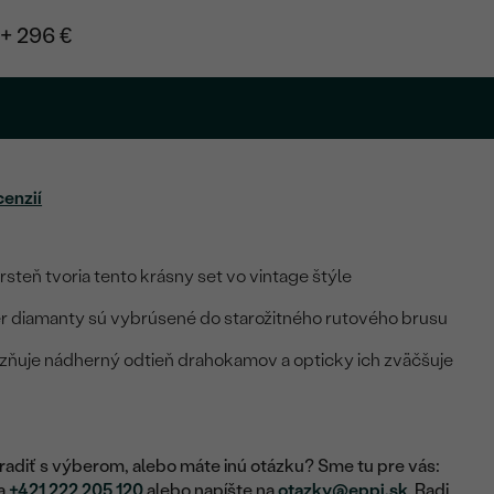
+ 296 €
cenzií
rsteň tvoria tento krásny set vo vintage štýle
r diamanty sú vybrúsené do starožitného rutového brusu
azňuje nádherný odtieň drahokamov a opticky ich zväčšuje
adiť s výberom, alebo máte inú otázku? Sme tu pre vás:
na
+421 222 205 120
alebo napíšte na
otazky@eppi.sk
. Radi