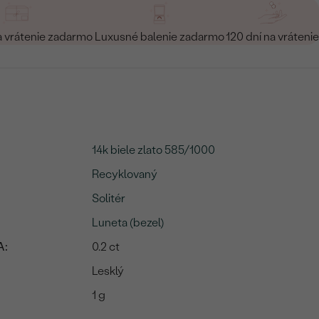
a vrátenie zadarmo
Luxusné balenie zadarmo
120 dní na vrátenie
14k biele zlato 585/1000
Recyklovaný
Solitér
Luneta (bezel)
A:
0.2 ct
Lesklý
1 g