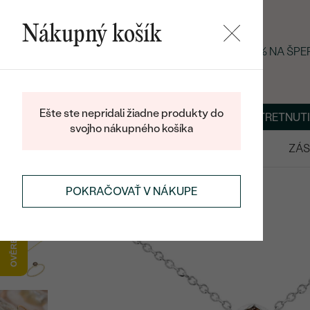
Nákupný košík
LETNÝ BLACK FRIDAY: −25 % NA ŠP
Ešte ste nepridali žiadne produkty do
O NÁS
BLOG
ŠPERKY NA MIERU
DOHODNÚŤ STRETNUTI
svojho nákupného košíka
VÝPREDAJ
SVADOBNÉ OBRÚČKY
ZÁS
SALT AND PEPPER ŠPERKY
POKRAČOVAŤ V NÁKUPE