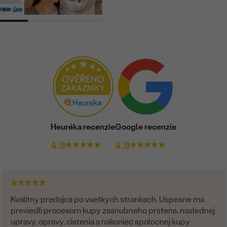
Náhrdelník
KOV
:
PÔVOD KOVU
:
TYP OSADENIA
:
CELKOVÁ KARÁTOVÁ VÁH
POVRCH KOVU:
CELKOVÁ PRIBLIŽNÁ VÁHA
Heuréka recenzie
Google recenzie
Detaily o retiazke
4.9
4.9
KOV
:
PÔVOD KOVU
:
DĹŽKA
:
ŠÍRKA:
Kvalitny predajca po vsetkych strankach. Uspesne ma
previedli procesom kupy zasnubneho prstena, naslednej
TYP:
upravy, opravy, cistenia a nakoniec spolocnej kupy