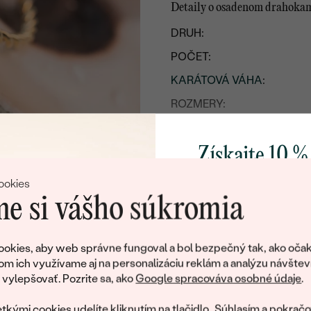
Detaily o osadenom drahoka
DRUH:
POČET:
KARÁTOVÁ VÁHA
:
ROZMERY:
FARBA
:
TVAR
:
Získajte 10 %
BRUS
:
svoj prvý 
ookies
PÔVOD:
e si vášho súkromia
Pridajte sa k nám a 
Náušnice
poctivo vyrábaných 
okies, aby web správne fungoval a bol bezpečný tak, ako očak
KOV
:
Ako darček na priv
om ich využívame aj na personalizáciu reklám a analýzu návštev
obratom pošleme zľ
PÔVOD KOVU
:
ylepšovať. Pozrite sa, ako
Google spracováva osobné údaje
.
váš prvý ná
TYP OSADENIA
:
tkými cookies udelíte kliknutím na tlačidlo „Súhlasím a pokračo