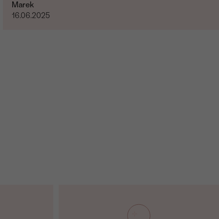
Marek
me Náhrdelník
16.06.2025
Diamant
1
0.2 ct
4 mm
Salt and Pepper (Sivá)
Round
Routa (Rose cut)
Prírodný