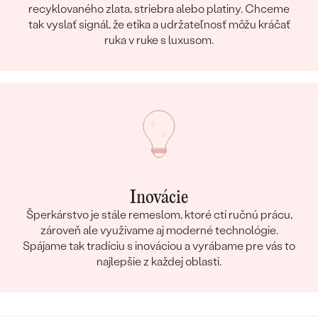
recyklovaného zlata, striebra alebo platiny. Chceme
tak vyslať signál, že etika a udržateľnosť môžu kráčať
ruka v ruke s luxusom.
Inovácie
Šperkárstvo je stále remeslom, ktoré ctí ručnú prácu,
zároveň ale využívame aj moderné technológie.
Spájame tak tradíciu s inováciou a vyrábame pre vás to
najlepšie z každej oblasti.