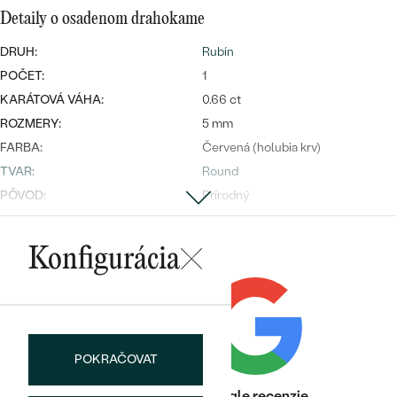
Detaily o osadenom drahokame
DRUH:
Rubín
POČET:
1
KARÁTOVÁ VÁHA:
0.66 ct
ROZMERY:
5 mm
Bestsellery
FARBA:
Červená (holubia krv)
TVAR
:
Round
PÔVOD:
Prírodný
ÚPRAVY:
Vyplnenie
OBJAVIŤ
Konfigurácia
Postranné drahokamy
DRUH:
Diamant
POČET:
15
KARÁTOVÁ VÁHA
:
0.1125 ct
POKRAČOVAT
ROZMERY:
1.25 mm (0.0075ct)
TVAR
:
Round
Heuréka recenzie
Google recenzie