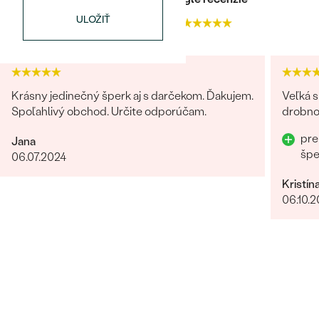
ČISTOTA
:
SI
ULOŽIŤ
4.9
4.9
FARBA
:
G-H
PÔVOD:
Prírodný
Krásny jedinečný šperk aj s darčekom. Ďakujem.
Veľká s
Spoľahlivý obchod. Určite odporúčam.
drobnos
pre
Jana
šp
06.07.2024
Kristín
06.10.