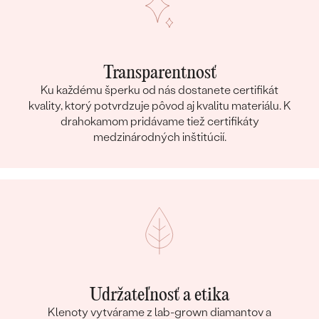
Transparentnosť
Ku každému šperku od nás dostanete certifikát
kvality, ktorý potvrdzuje pôvod aj kvalitu materiálu. K
drahokamom pridávame tiež certifikáty
medzinárodných inštitúcií.
Udržateľnosť a etika
Klenoty vytvárame z lab-grown diamantov a