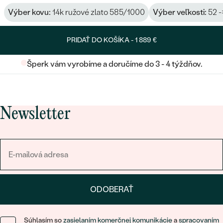
Výber kovu:
14k ružové zlato 585/1000
Výber veľkosti:
52 -
PRIDAŤ DO KOŠÍKA -
1 889 €
Šperk vám vyrobíme a doručíme do 3 - 4 týždňov.
Newsletter
ODOBERAŤ
Súhlasím so
zasielaním komerčnej komunikácie
a
spracovaním