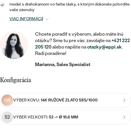
STATEMENT
ZAČAŤ S DIAMANTOM
RUČNE RYTÉ
DETSKÉ
model s drahokamom vo farbe lásky, s ktorým dokonale potvrdíte
MEDAILÓNY
DETSKÉ ŠPERKY
vaše zásnuby
PEČATNÉ
ZAČAŤ S LABGROWN DIAMANTOM
S VÝPLŇOU
PIERCING
VIAC INFORMÁCIÍ
RETIAZKY
BROŠNE
PERSONALIZOVANÉ
ZAČAŤ S FAREBNÝM DIAMANTOM
SVADOBNÉ SETY
Chcete poradiť s výberom, alebo máte inú
V TVARE SRDCA
DOPLNKY
PODĽA DRAHOKAMU
otázku? Sme tu pre vás: zavolajte na
+421 222
205 120
alebo napíšte na
otazky@eppi.sk
.
PODĽA DRAHOKAMU
PODĽA DRAHOKAMU
S DIAMANTMI
PODĽA CENY
SO ZVIERATAMI
Radi poradíme!
PODĽA MATERIÁLU
S DIAMANTMI
DIAMANT
CENOVO DOSTUPNÉ
S DRAHOKAMAMI
Marianna, Sales Specialist
ZLATÉ
PODĽA DRAHOKAMU
S DRAHOKAMAMI
LAB GROWN DIAMANT
LUXUSNÉ
S PERLAMI
Konfigurácia
S DIAMANTMI
STRIEBORNÉ
S PERLAMI
MOISSANIT
S DRAHOKAMAMI
PLATINOVÉ
PODĽA CENY
14K
VÝBER KOVU:
14K RUŽOVÉ ZLATO 585/1000
FAREBNÝ DIAMANT
PODĽA CENY
CENOVO DOSTUPNÉ
S PERLAMI
PODĽA DRAHOKAMU
ČIERNY DIAMANT
52
VÝBER VEĽKOSTI:
52 -> Ø 16,6 MM
CENOVO DOSTUPNÉ
LUXUSNÉ
S DIAMANTMI
PODĽA CENY