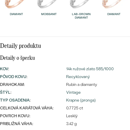
Najpredávanejšie
Najpredávanejšie
PODĽA TVARU DRAHOKAMU
náušnice
DIAMANT
MOISSANIT
LAB-GROWN
DIAMANT
DIAMANT
NA MIERU
prstene
Personalizované
DIAMANTY
PREZRIEŤ
Detaily produktu
prívesky
PREZRIEŤ
Detaily o šperku
KOV
:
14k ružové zlato 585/1000
OBJAVIŤ
PÔVOD KOVU
:
Recyklovaný
Wave kolekcia
DRAHOKAM:
Rubín a diamanty
ŠTÝL
:
Vintage
TYP OSADENIA
:
Krapne (prongs)
CELKOVÁ KARÁTOVÁ VÁHA:
0.7725 ct
OBJAVIŤ
POVRCH KOVU:
Lesklý
PRIBLIŽNÁ VÁHA:
3.42 g