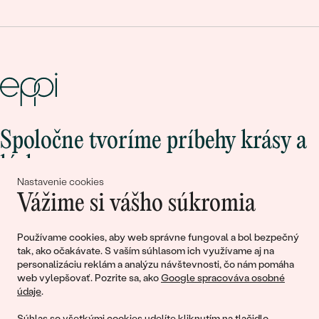
Spoločne tvoríme príbehy krásy a
lásky
Nastavenie cookies
Vážime si vášho súkromia
Pripojte sa k nám!
Používame cookies, aby web správne fungoval a bol bezpečný
tak, ako očakávate. S vaším súhlasom ich využívame aj na
personalizáciu reklám a analýzu návštevnosti, čo nám pomáha
web vylepšovať. Pozrite sa, ako
Google spracováva osobné
údaje
.
Súhlas so všetkými cookies udelíte kliknutím na tlačidlo