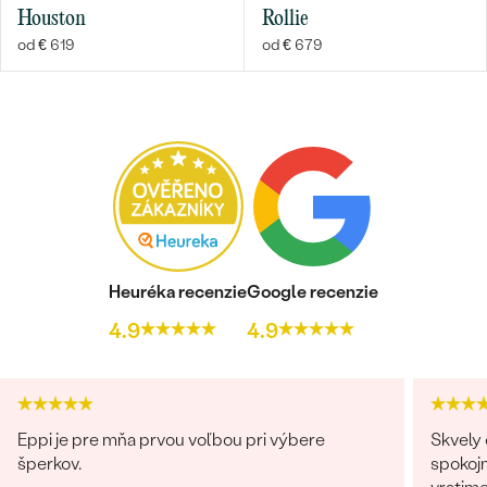
Houston
Rollie
od € 619
od € 679
Heuréka recenzie
Google recenzie
4.9
4.9
Eppi je pre mňa prvou voľbou pri výbere
Skvely 
šperkov.
spokojn