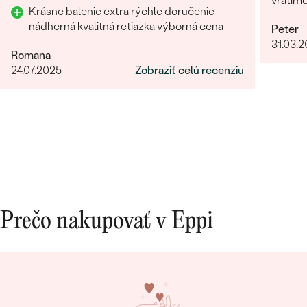
vratim
Krásne balenie extra rýchle doručenie
nádherná kvalitná retiazka výborná cena
Peter
31.03.
Romana
24.07.2025
Zobraziť celú recenziu
Prečo nakupovať v Eppi