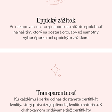
Eppický zážitok
Pri nakupovaní online aj osobne sa môžete spoľahnúť
na náš tím, ktorý sa postará o to, aby už samotný
výber šperku bol eppickým zážitkom.
Transparentnosť
Ku každému šperku od nás dostanete certifikát
kvality, ktorý potvrdzuje pôvod aj kvalitu materiálu. K
drahokamom pridávame tiež certifikáty