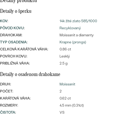
Najpredávanejšie
Detaily produktu
Najpredávanejšie
PODĽA TVARU DRAHOKAMU
Detaily o šperku
náušnice
NA MIERU
KOV
:
14k žlté zlato 585/1000
prstene
Personalizované
PÔVOD KOVU
:
Recyklovaný
DIAMANTY
DRAHOKAM:
Moissanit a diamanty
PREZRIEŤ
prívesky
TYP OSADENIA
:
Krapne (prongs)
PREZRIEŤ
CELKOVÁ KARÁTOVÁ VÁHA:
0.86 ct
POVRCH KOVU:
Lesklý
PRIBLIŽNÁ VÁHA:
2.5 g
OBJAVIŤ
Wave kolekcia
Detaily o osadenom drahokame
DRUH:
Moissanit
POČET:
2
OBJAVIŤ
KARÁTOVÁ VÁHA:
0.62 ct
ROZMERY:
4.5 mm (0.31ct)
ČISTOTA
:
VS