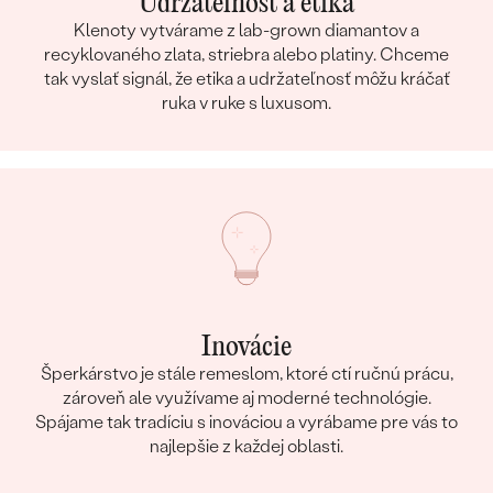
Udržateľnosť a etika
Klenoty vytvárame z lab-grown diamantov a
recyklovaného zlata, striebra alebo platiny. Chceme
tak vyslať signál, že etika a udržateľnosť môžu kráčať
ruka v ruke s luxusom.
Inovácie
Šperkárstvo je stále remeslom, ktoré ctí ručnú prácu,
zároveň ale využívame aj moderné technológie.
Spájame tak tradíciu s inováciou a vyrábame pre vás to
najlepšie z každej oblasti.