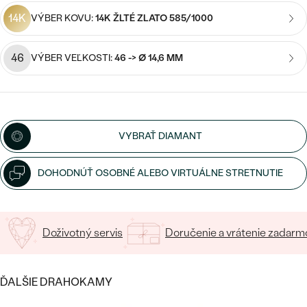
SALT AND PEPPER DIAMANT
LUXUSNÉ
14K
VÝBER KOVU:
14K ŽLTÉ ZLATO 585/1000
CENOVO DOSTUPNÉ
S DRAHOKAMAMI
DRAHOKAM
LUXUSNÉ
46
S LAB GROWN DIAMANTMI
VÝBER VEĽKOSTI:
46 -> Ø 14,6 MM
Najpredávanejšie
PODĽA MATERIÁLU
S PERLAMI
svadobné
ZLATO
obrúčky
PODĽA ŠTÝLU
VYBRAŤ DIAMANT
PLATINA
PERSONALIZOVANÉ
STRIEBRO
DOHODNÚŤ OSOBNÉ ALEBO VIRTUÁLNE STRETNUTIE
SYMBOLICKÉ
PREZRIEŤ
MINIMALISTICKÉ
Doživotný servis
Doručenie a vrátenie zadarm
PODĽA PRÍLEŽITOSTI
ĎALŠIE DRAHOKAMY
PODĽA FARBY