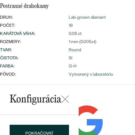
Postranné drahokamy
DRUH:
Lab-grown diamant
POČET:
16
KARÁTOVÁ VÁHA
:
0.08 ct
ROZMERY:
1 mm (0.005ct)
Bestsellery
TVAR
:
Round
ČISTOTA
:
SI
FARBA
:
G-H
PÔVOD:
Vytvorený v laboratóriu
OBJAVIŤ
Konfigurácia
POKRAČOVAT