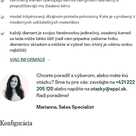
STATEMENT
centrálny kameň obklopujú iskrivé lab-grown diamanty a
ZAČAŤ S DIAMANTOM
RUČNE RYTÉ
DETSKÉ
prepožičiavajú mu žiadanú iskru
MEDAILÓNY
DETSKÉ ŠPERKY
PEČATNÉ
ZAČAŤ S LABGROWN DIAMANTOM
S VÝPLŇOU
model inšpirovaný dizajnom prsteňa princezny Kate je vyrobený z
PIERCING
moderných udržateľných materiálov
RETIAZKY
BROŠNE
PERSONALIZOVANÉ
ZAČAŤ S FAREBNÝM DIAMANTOM
SVADOBNÉ SETY
každý diamant je svojou farebnosťou jedinečný, osadený kameň
V TVARE SRDCA
DOPLNKY
PODĽA DRAHOKAMU
sa teda môže ľahko líšiť (radi vám prípadne zašleme fotku
diamantov skladom a môžete si vybrať ten, ktorý je vášmu srdcu
PODĽA DRAHOKAMU
PODĽA DRAHOKAMU
S DIAMANTMI
najbližší)
PODĽA CENY
SO ZVIERATAMI
PODĽA MATERIÁLU
VIAC INFORMÁCIÍ
S DIAMANTMI
DIAMANT
CENOVO DOSTUPNÉ
S DRAHOKAMAMI
ZLATÉ
PODĽA DRAHOKAMU
Chcete poradiť s výberom, alebo máte inú
S DRAHOKAMAMI
LAB GROWN DIAMANT
LUXUSNÉ
S PERLAMI
otázku? Sme tu pre vás: zavolajte na
+421 222
S DIAMANTMI
STRIEBORNÉ
205 120
alebo napíšte na
otazky@eppi.sk
.
S PERLAMI
MOISSANIT
Radi poradíme!
S DRAHOKAMAMI
PLATINOVÉ
PODĽA CENY
FAREBNÝ DIAMANT
Marianna, Sales Specialist
PODĽA CENY
CENOVO DOSTUPNÉ
S PERLAMI
PODĽA DRAHOKAMU
ČIERNY DIAMANT
CENOVO DOSTUPNÉ
Konfigurácia
LUXUSNÉ
S DIAMANTMI
PODĽA CENY