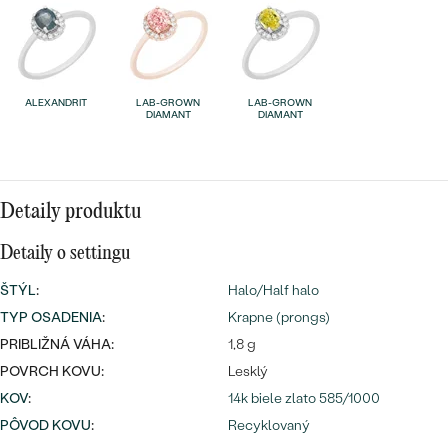
Najpredávanejšie
Najpredávanejšie
PODĽA TVARU DRAHOKAMU
náušnice
NA MIERU
prstene
ALEXANDRIT
LAB-GROWN
LAB-GROWN
Personalizované
DIAMANT
DIAMANT
DIAMANTY
PREZRIEŤ
prívesky
PREZRIEŤ
Detaily produktu
Detaily o settingu
OBJAVIŤ
Wave kolekcia
ŠTÝL
:
Halo/Half halo
TYP OSADENIA
:
Krapne (prongs)
PRIBLIŽNÁ VÁHA:
1,8 g
POVRCH KOVU:
Lesklý
OBJAVIŤ
KOV
:
14k biele zlato 585/1000
PÔVOD KOVU
:
Recyklovaný