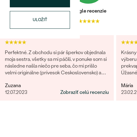
Heuréka recenzie
Google recenzie
ULOŽIŤ
4.9
4.9
Perfektné. Z obchodu si pár šperkov objednala
Krásny 
moja sestra, všetky sa mi páčili, v ponuke som si
výberu 
následne našla niečo pre seba, čo mi prišlo
prekvap
velmi originálne (prívesok Ceskoslovensko) a
Úžasné!
milý jemný náhrdelník Malý princ (hviezdičky),
určite
Zuzana
Mária
komunikácia a doručenie tovaru na 1 s ⭐️.
12.07.2023
Zobraziť celú recenziu
23.02.
Obchod a tovar odporúčam, kto hladá šperk,
urcite si nájde to svoje.