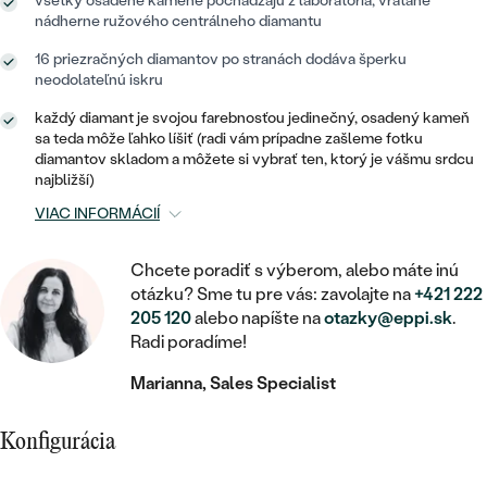
STATEMENT
všetky osadené kamene pochádzajú z laboratória, vrátane
ZAČAŤ S DIAMANTOM
RUČNE RYTÉ
DETSKÉ
nádherne ružového centrálneho diamantu
MEDAILÓNY
DETSKÉ ŠPERKY
PEČATNÉ
ZAČAŤ S LABGROWN DIAMANTOM
S VÝPLŇOU
16 priezračných diamantov po stranách dodáva šperku
PIERCING
neodolateľnú iskru
RETIAZKY
BROŠNE
PERSONALIZOVANÉ
ZAČAŤ S FAREBNÝM DIAMANTOM
SVADOBNÉ SETY
každý diamant je svojou farebnosťou jedinečný, osadený kameň
V TVARE SRDCA
DOPLNKY
PODĽA DRAHOKAMU
sa teda môže ľahko líšiť (radi vám prípadne zašleme fotku
diamantov skladom a môžete si vybrať ten, ktorý je vášmu srdcu
PODĽA DRAHOKAMU
PODĽA DRAHOKAMU
S DIAMANTMI
najbližší)
PODĽA CENY
SO ZVIERATAMI
PODĽA MATERIÁLU
VIAC INFORMÁCIÍ
S DIAMANTMI
DIAMANT
CENOVO DOSTUPNÉ
S DRAHOKAMAMI
ZLATÉ
PODĽA DRAHOKAMU
Chcete poradiť s výberom, alebo máte inú
S DRAHOKAMAMI
LAB GROWN DIAMANT
LUXUSNÉ
S PERLAMI
otázku? Sme tu pre vás: zavolajte na
+421 222
S DIAMANTMI
STRIEBORNÉ
205 120
alebo napíšte na
otazky@eppi.sk
.
S PERLAMI
MOISSANIT
Radi poradíme!
S DRAHOKAMAMI
PLATINOVÉ
PODĽA CENY
FAREBNÝ DIAMANT
Marianna, Sales Specialist
PODĽA CENY
CENOVO DOSTUPNÉ
S PERLAMI
PODĽA DRAHOKAMU
ČIERNY DIAMANT
CENOVO DOSTUPNÉ
Konfigurácia
LUXUSNÉ
S DIAMANTMI
PODĽA CENY