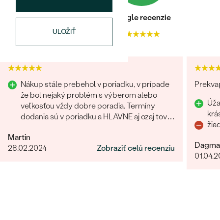
Heuréka recenzie
Google recenzie
ULOŽIŤ
4.9
4.9
Nákup stále prebehol v poriadku, v prípade
Prekvap
že bol nejaký problém s výberom alebo
Úža
veľkosťou vždy dobre poradia. Termíny
krá
dodania sú v poriadku a HLAVNE aj ozaj tovar
žia
príde ako povedia. Odporúčam
Martin
Dagma
28.02.2024
Zobraziť celú recenziu
01.04.