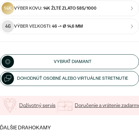
SALT AND PEPPER DIAMANT
LUXUSNÉ
14K
VÝBER KOVU:
14K ŽLTÉ ZLATO 585/1000
CENOVO DOSTUPNÉ
S DRAHOKAMAMI
DRAHOKAM
LUXUSNÉ
46
S LAB GROWN DIAMANTMI
VÝBER VEĽKOSTI:
46 -> Ø 14,6 MM
Najpredávanejšie
PODĽA MATERIÁLU
S PERLAMI
svadobné
ZLATO
obrúčky
PODĽA ŠTÝLU
VYBRAŤ DIAMANT
PLATINA
PERSONALIZOVANÉ
STRIEBRO
DOHODNÚŤ OSOBNÉ ALEBO VIRTUÁLNE STRETNUTIE
SYMBOLICKÉ
PREZRIEŤ
MINIMALISTICKÉ
Doživotný servis
Doručenie a vrátenie zadarm
PODĽA PRÍLEŽITOSTI
ĎALŠIE DRAHOKAMY
PODĽA FARBY