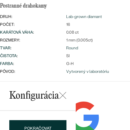
Postranné drahokamy
DRUH:
Lab-grown diamant
POČET:
16
KARÁTOVÁ VÁHA
:
0.08 ct
ROZMERY:
1 mm (0.005ct)
Bestsellery
TVAR
:
Round
ČISTOTA
:
SI
FARBA
:
G-H
PÔVOD:
Vytvorený v laboratóriu
OBJAVIŤ
Konfigurácia
POKRAČOVAT