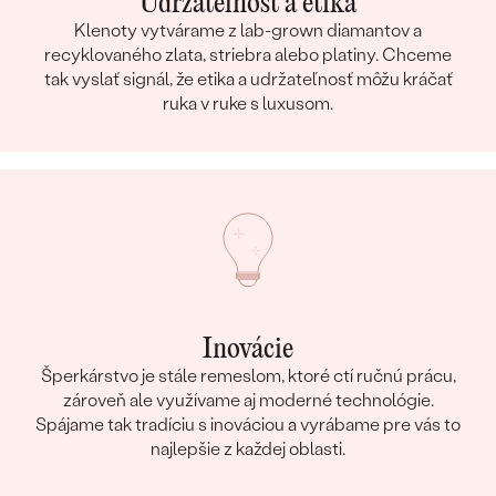
Udržateľnosť a etika
Klenoty vytvárame z lab-grown diamantov a
recyklovaného zlata, striebra alebo platiny. Chceme
tak vyslať signál, že etika a udržateľnosť môžu kráčať
ruka v ruke s luxusom.
Inovácie
Šperkárstvo je stále remeslom, ktoré ctí ručnú prácu,
zároveň ale využívame aj moderné technológie.
Spájame tak tradíciu s inováciou a vyrábame pre vás to
najlepšie z každej oblasti.