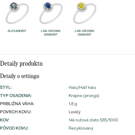
Najpredávanejšie
Najpredávanejšie
PODĽA TVARU DRAHOKAMU
náušnice
NA MIERU
prstene
ALEXANDRIT
LAB-GROWN
LAB-GROWN
Personalizované
DIAMANT
DIAMANT
DIAMANTY
PREZRIEŤ
prívesky
PREZRIEŤ
Detaily produktu
Detaily o settingu
OBJAVIŤ
Wave kolekcia
ŠTÝL
:
Halo/Half halo
TYP OSADENIA
:
Krapne (prongs)
PRIBLIŽNÁ VÁHA:
1,8 g
POVRCH KOVU:
Lesklý
OBJAVIŤ
KOV
:
14k ružové zlato 585/1000
PÔVOD KOVU
:
Recyklovaný