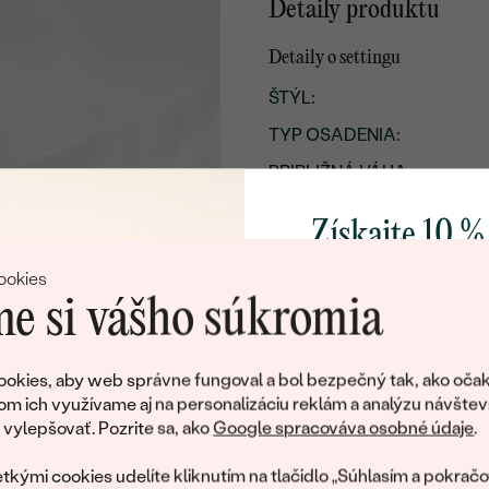
Detaily produktu
Detaily o settingu
ŠTÝL
:
TYP OSADENIA
:
PRIBLIŽNÁ VÁHA:
POVRCH KOVU:
Získajte 10 %
KOV
:
svoj prvý 
ookies
PÔVOD KOVU
:
e si vášho súkromia
Postranné drahokamy
Pridajte sa k nám a 
DRUH:
poctivo vyrábaných 
okies, aby web správne fungoval a bol bezpečný tak, ako očak
Ako darček na priv
om ich využívame aj na personalizáciu reklám a analýzu návštev
POČET:
obratom pošleme zľ
ylepšovať. Pozrite sa, ako
Google spracováva osobné údaje
.
KARÁTOVÁ VÁHA
:
váš prvý ná
tkými cookies udelíte kliknutím na tlačidlo „Súhlasím a pokračo
ROZMERY: