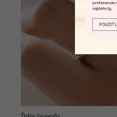
preferencie 
nájdete
tu
.
POUŽIŤ 
Ďalšie fotografie