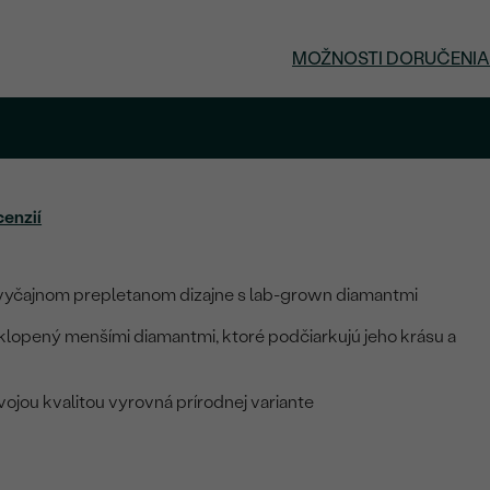
MOŽNOSTI DORUČENIA
.
cenzií
vyčajnom prepletanom dizajne s lab-grown diamantmi
klopený menšími diamantmi, ktoré podčiarkujú jeho krásu a
ojou kvalitou vyrovná prírodnej variante