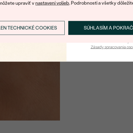
môžete upraviť v
nastavení volieb
. Podrobnosti a všetky dôležit
TVAR
:
ČISTOTA
:
LEN TECHNICKÉ COOKIES
SÚHLASÍM A POKRA
FARBA
:
Prihlásiť sa a zís
PÔVOD:
Vaša e-mailová adresa je 
Zásady spracovania os