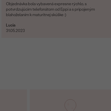
Objednávka bola vybavená expresne rýchlo, s
potvrdzujúcim telefonátom od Eppi a s pripojeným
blahoželaním k maturitnej skúške :)
Lucia
31.05.2023