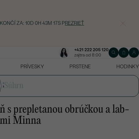
 KONČÍ ZA:
10D 0H 43M 16S
P
REZRIEŤ
+421 222 205 120
zajtra od 8:00
PRÍVESKY
PRSTENE
HODINKY
3
Súhrn
ň s prepletanou obrúčkou a lab-
tmi Minna