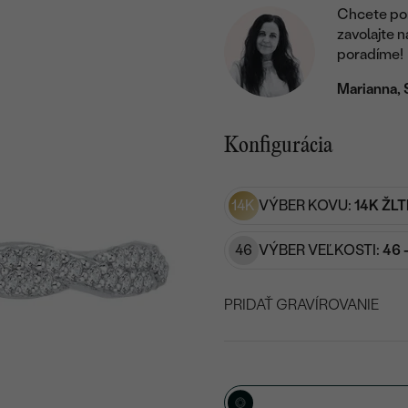
Chcete por
zavolajte 
poradíme!
Marianna, 
Konfigurácia
14K
VÝBER KOVU:
14K ŽLT
46
VÝBER VEĽKOSTI:
46 
PRIDAŤ GRAVÍROVANIE
VYBERTE FONT
Napíšte iniciály/text