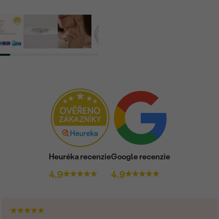
Heuréka recenzie
Google recenzie
4.9
4.9