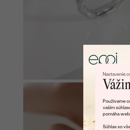
Nastavenie c
Vážim
Používame co
vaším súhlas
pomáha web v
Súhlas so vše