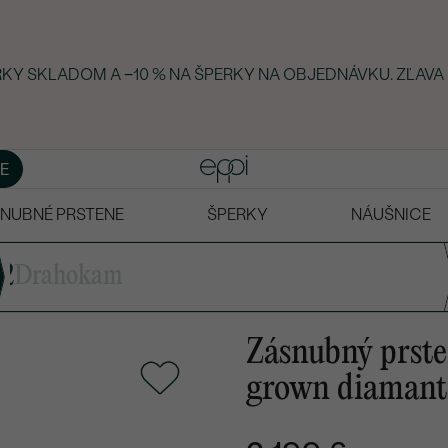
ERKY SKLADOM A −10 % NA ŠPERKY NA OBJEDNÁVKU. ZĽAVA
E
NUBNÉ PRSTENE
ŠPERKY
NÁUŠNICE
2
Drahokam
Zásnubný prste
grown diaman