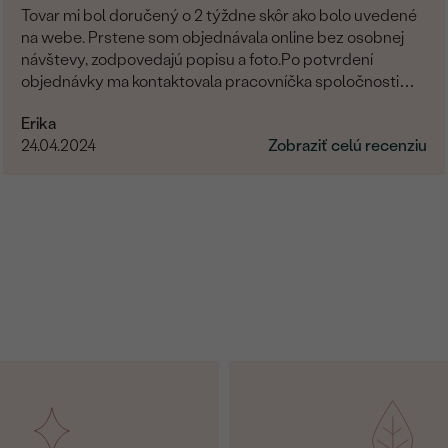
Tovar mi bol doručený o 2 týždne skôr ako bolo uvedené
na webe. Prstene som objednávala online bez osobnej
návštevy, zodpovedajú popisu a foto.Po potvrdení
objednávky ma kontaktovala pracovníčka spoločnosti
aby sa uistila o správnosti, type, veľkosti a pod. a zmienila
Erika
sa o možnej výmena v prípade nevyhovujúcej veľkosti.
24.04.2024
Zobraziť celú recenziu
Príjemné vystupovanie, prístup a starostlivosť o
zákazníka. Maximálna spokojnosť s tovarom aj prístupom.