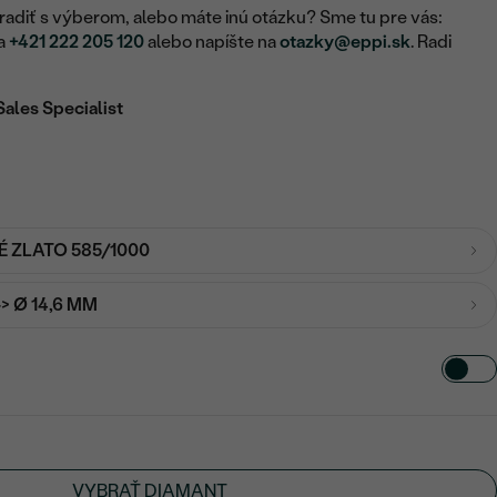
adiť s výberom, alebo máte inú otázku? Sme tu pre vás:
na
+421 222 205 120
alebo napíšte na
otazky@eppi.sk
. Radi
Sales Specialist
É ZLATO 585/1000
-> Ø 14,6 MM
VYBRAŤ DIAMANT