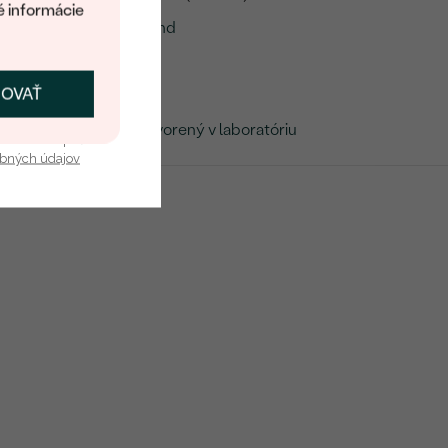
é informácie
Round
SI3
ČOVAŤ
G-H
kať zľavu
Vytvorený v laboratóriu
u nás v bezpečí.
obných údajov