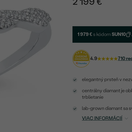
2 199 €
1 979 €
s kódom
SUN10
4.9
710 re
elegantný prsteň v nez
centrálny diamant je ob
trblietanie
lab-grown diamant sa sv
VIAC INFORMÁCIÍ