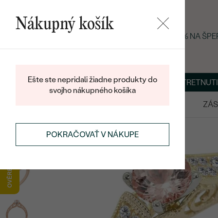
Nákupný košík
LETNÝ BLACK FRIDAY: −25 % NA ŠP
Ešte ste nepridali žiadne produkty do
O NÁS
BLOG
ŠPERKY NA MIERU
DOHODNÚŤ STRETNUTI
svojho nákupného košíka
VÝPREDAJ
SVADOBNÉ OBRÚČKY
ZÁS
POKRAČOVAŤ V NÁKUPE