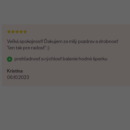
G-H
Prírodný
Diamant
Veľká spokojnosť! Ďakujem za milý pozdrav a drobnosť
"len tak pre radosť" ;)
2
prehľadnosť a rýchlosť balenie hodné šperku
0.02 ct
1.3 mm (0.01 ct)
Kristína
06.10.2023
SI
G-H
Prírodný
Diamant