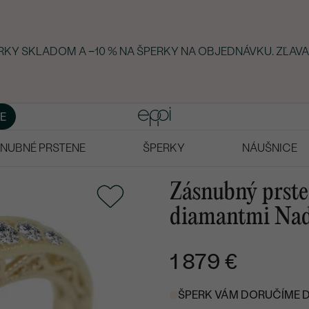
ERKY SKLADOM A −10 % NA ŠPERKY NA OBJEDNÁVKU. ZĽAVA
E
NUBNÉ PRSTENE
ŠPERKY
NÁUŠNICE
Zásnubný prste
diamantmi Nad
1 879 €
ŠPERK VÁM DORUČÍME DO