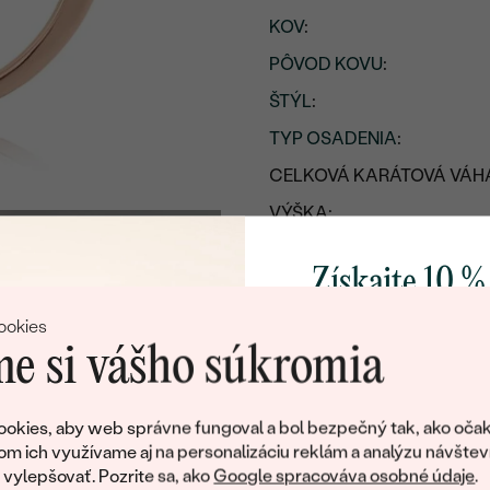
KOV
:
PÔVOD KOVU
:
ŠTÝL
:
TYP OSADENIA
:
CELKOVÁ KARÁTOVÁ VÁH
VÝŠKA:
PRIBLIŽNÁ VÁHA:
Získajte 10 %
Detaily o osadenom drahoka
svoj prvý 
ookies
DRUH:
e si vášho súkromia
POČET:
Pridajte sa k nám a 
KARÁTOVÁ VÁHA:
poctivo vyrábaných 
okies, aby web správne fungoval a bol bezpečný tak, ako očak
Ako darček na priv
ROZMERY:
om ich využívame aj na personalizáciu reklám a analýzu návštev
obratom pošleme zľ
ylepšovať. Pozrite sa, ako
Google spracováva osobné údaje
.
FARBA: