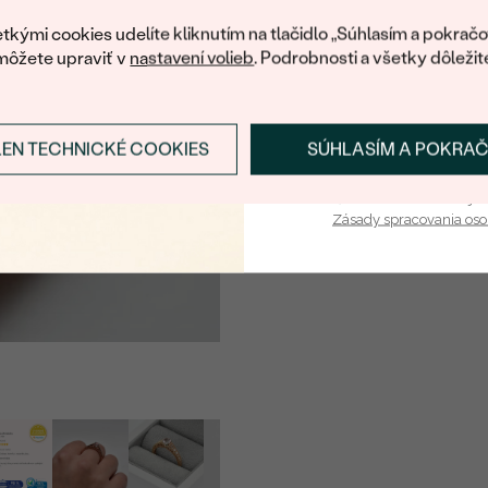
váš prvý ná
TVAR
:
tkými cookies udelíte kliknutím na tlačidlo „Súhlasím a pokračo
môžete upraviť v
nastavení volieb
. Podrobnosti a všetky dôležit
PÔVOD:
ÚPRAVY:
LEN TECHNICKÉ COOKIES
SÚHLASÍM A POKRA
Prihlásiť sa a zís
Postranné drahokamy
DRUH:
Vaša e-mailová adresa je 
Zásady spracovania os
POČET:
KARÁTOVÁ VÁHA
:
ROZMERY:
ČISTOTA
:
FARBA
:
PÔVOD:
Postranné drahokamy