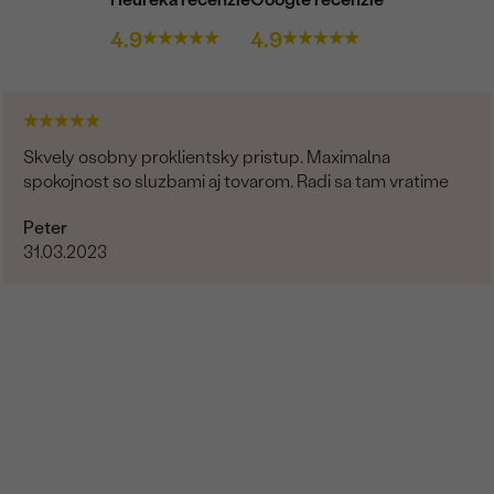
FARBA
:
4.9
4.9
PÔVOD:
Postranné drahokamy
DRUH:
Skvely osobny proklientsky pristup. Maximalna
spokojnost so sluzbami aj tovarom. Radi sa tam vratime
POČET:
KARÁTOVÁ VÁHA
:
Peter
31.03.2023
ROZMERY:
ČISTOTA
:
FARBA
:
PÔVOD:
Postranné drahokamy
DRUH: