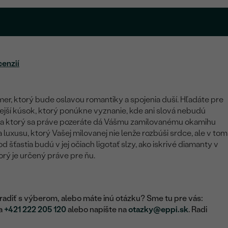
cenzií
er, ktorý bude oslavou romantiky a spojenia duší. Hľadáte pre
jší kúsok, ktorý ponúkne vyznanie, kde ani slová nebudú
 na ktorý sa práve pozeráte dá Vášmu zamilovanému okamihu
 luxusu, ktorý Vašej milovanej nie lenže rozbúši srdce, ale v tom
 šťastia budú v jej očiach ligotať slzy, ako iskrivé diamanty v
rý je určený práve pre ňu.
adiť s výberom, alebo máte inú otázku? Sme tu pre vás:
na
+421 222 205 120
alebo napíšte na
otazky@eppi.sk
. Radi