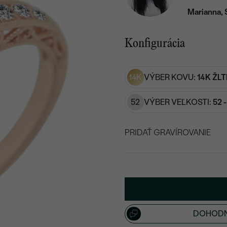
Marianna, 
Konfigurácia
14K
VÝBER KOVU:
14K ŽLT
52
VÝBER VEĽKOSTI:
52 
PRIDAŤ GRAVÍROVANIE
VYBERTE FONT
Napíšte iniciály/text
15
/ 15 ZNAKOV
DOHODN