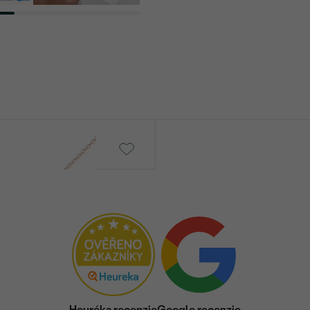
DRUH:
POČET:
KARÁTOVÁ VÁHA
:
ROZMERY:
ČISTOTA
:
FARBA
:
PÔVOD:
Postranné drahokamy
DRUH:
POČET:
KARÁTOVÁ VÁHA
:
ROZMERY:
ČISTOTA
:
Heuréka recenzie
Google recenzie