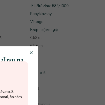
14k žlté zlato 585/1000
Recyklovaný
Vintage
Krapne (prongs)
A:
0.58 ct
6.5 mm
2.5 g
 zľavu na
me
klenot
Morganit
1
objavte svet
0.4 ct
šperkov Eppi.
ávate. S
ítanie vám
5 mm
nosti, čo nám
avový kód na
Broskyňová