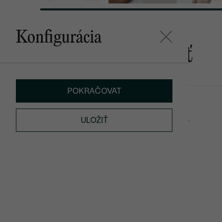
Konfigurácia
Mohlo by sa vám páčiť
POKRAČOVAT
Rollie
Hadley
€ 1 199
od € 759
ULOŽIŤ