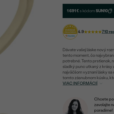
1 691 €
s kódom
SUN10
.
4.9
710 re
Dávate vašej láske nový rozm
tento moment, čo najvybrane
potrebné. Tento prstienok,
sladký punc utkaný z krásy a
najväčšom vyznaní lásky sa od
tomto zásnubnom kúsku, kto
VIAC INFORMÁCIÍ
Chcete por
zavolajte 
poradíme!