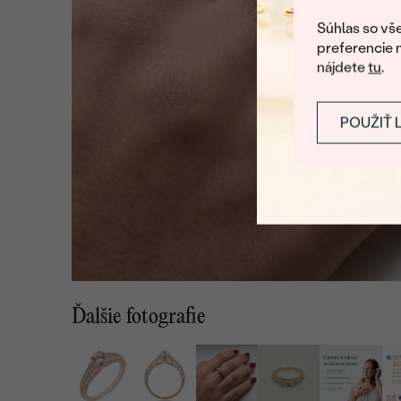
Súhlas so vše
preferencie 
nájdete
tu
.
POUŽIŤ 
Ďalšie fotografie