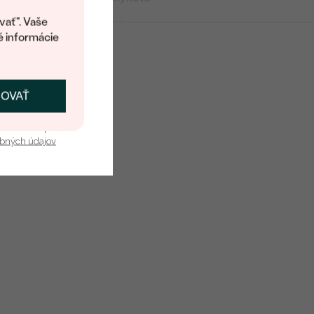
kup.
Round
vať". Vaše
é informácie
Prírodný
Úprava farby
ČOVAŤ
kať zľavu
Diamant
u nás v bezpečí.
obných údajov
8
0.04 ct
1 mm (0.005 ct)
SI
G-H
Prírodný