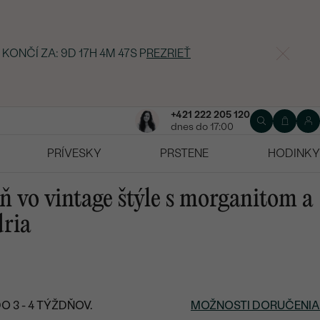
 KONČÍ ZA:
9D 17H 4M 46S
P
REZRIEŤ
+421 222 205 120
dnes do 17:00
PRÍVESKY
PRSTENE
HODINKY
ň vo vintage štýle s morganitom a
ria
 3 - 4 TÝŽDŇOV.
MOŽNOSTI DORUČENIA