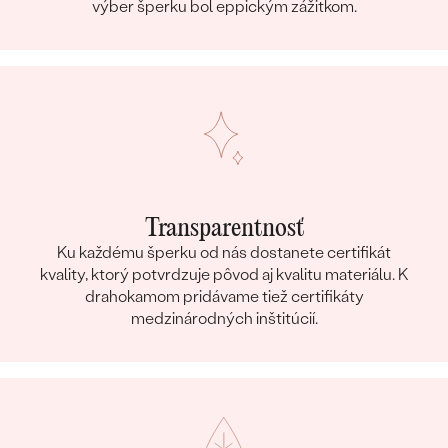
výber šperku bol eppickým zážitkom.
Transparentnosť
Ku každému šperku od nás dostanete certifikát
kvality, ktorý potvrdzuje pôvod aj kvalitu materiálu. K
drahokamom pridávame tiež certifikáty
medzinárodných inštitúcií.