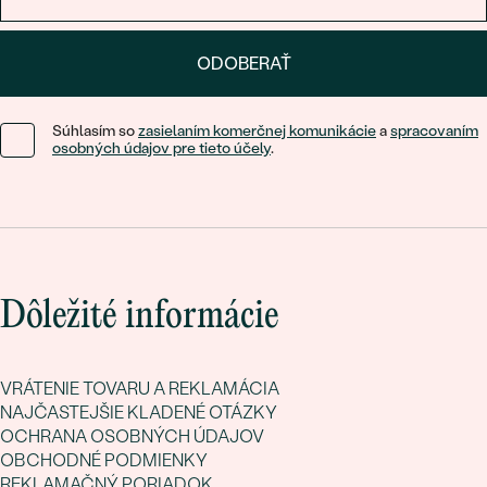
ODOBERAŤ
Súhlasím so
zasielaním komerčnej komunikácie
a
spracovaním
osobných údajov pre tieto účely
.
Dôležité informácie
VRÁTENIE TOVARU A REKLAMÁCIA
NAJČASTEJŠIE KLADENÉ OTÁZKY
OCHRANA OSOBNÝCH ÚDAJOV
OBCHODNÉ PODMIENKY
REKLAMAČNÝ PORIADOK