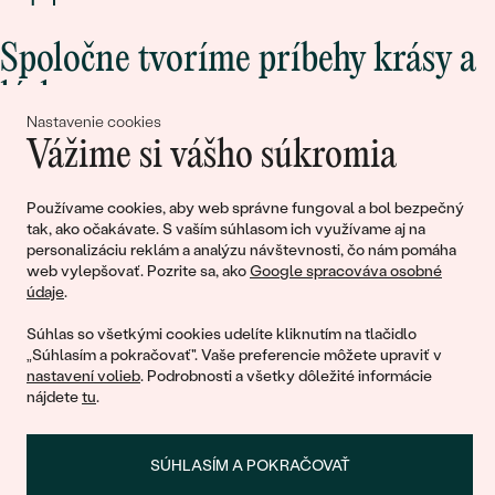
Spoločne tvoríme príbehy krásy a
lásky
Nastavenie cookies
Vážime si vášho súkromia
Pripojte sa k nám!
Používame cookies, aby web správne fungoval a bol bezpečný
tak, ako očakávate. S vaším súhlasom ich využívame aj na
personalizáciu reklám a analýzu návštevnosti, čo nám pomáha
web vylepšovať. Pozrite sa, ako
Google spracováva osobné
údaje
.
Súhlas so všetkými cookies udelíte kliknutím na tlačidlo
„Súhlasím a pokračovať". Vaše preferencie môžete upraviť v
nastavení volieb
. Podrobnosti a všetky dôležité informácie
© 2011 - 2026, Eppi.sk
nájdete
tu
.
SÚHLASÍM A POKRAČOVAŤ