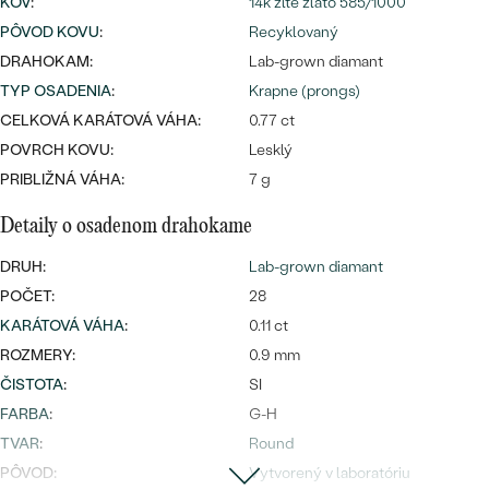
Najpredávanejšie
KOV
:
14k žlté zlato 585/1000
Najpredávanejšie
PÔVOD KOVU
:
Recyklovaný
PODĽA TVARU DRAHOKAMU
náušnice
DRAHOKAM:
Lab-grown diamant
NA MIERU
prstene
TYP OSADENIA
:
Krapne (prongs)
Personalizované
CELKOVÁ KARÁTOVÁ VÁHA:
0.77 ct
DIAMANTY
POVRCH KOVU:
Lesklý
PREZRIEŤ
prívesky
PRIBLIŽNÁ VÁHA:
7 g
PREZRIEŤ
Detaily o osadenom drahokame
DRUH:
Lab-grown diamant
OBJAVIŤ
POČET:
28
Wave kolekcia
KARÁTOVÁ VÁHA
:
0.11 ct
ROZMERY:
0.9 mm
ČISTOTA
:
SI
OBJAVIŤ
FARBA
:
G-H
TVAR
:
Round
PÔVOD:
Vytvorený v laboratóriu