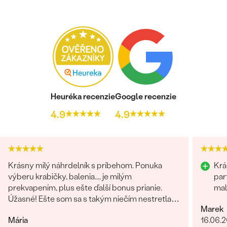
ČISTOTA
:
SI
FARBA
:
G-H
PÔVOD:
Vytvorený v laboratóriu
Heuréka recenzie
Google recenzie
4.9
4.9
Krásny milý náhrdelník s príbehom. Ponuka
Krá
výberu krabičky, balenia.... je milým
par
prekvapením, plus ešte ďalší bonus prianie.
mal
Úžasné! Ešte som sa s takým niečím nestretla...
Marek
určite odporúčam
Mária
16.06.