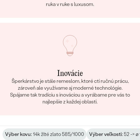
ruka v ruke s luxusom.
Inovácie
Šperkárstvo je stále remeslom, ktoré ctí ručnú prácu,
zároveň ale využívame aj moderné technológie.
Spájame tak tradíciu s inováciou a vyrábame pre vás to
najlepšie z každej oblasti.
Výber kovu:
14k žlté zlato 585/1000
Výber veľkosti:
52 -> ø