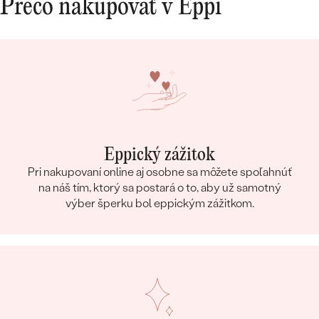
Prečo nakupovať v Eppi
Eppický zážitok
Pri nakupovaní online aj osobne sa môžete spoľahnúť
na náš tím, ktorý sa postará o to, aby už samotný
výber šperku bol eppickým zážitkom.