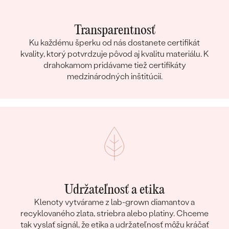
Transparentnosť
Ku každému šperku od nás dostanete certifikát
kvality, ktorý potvrdzuje pôvod aj kvalitu materiálu. K
drahokamom pridávame tiež certifikáty
medzinárodných inštitúcií.
Udržateľnosť a etika
Klenoty vytvárame z lab-grown diamantov a
recyklovaného zlata, striebra alebo platiny. Chceme
tak vyslať signál, že etika a udržateľnosť môžu kráčať