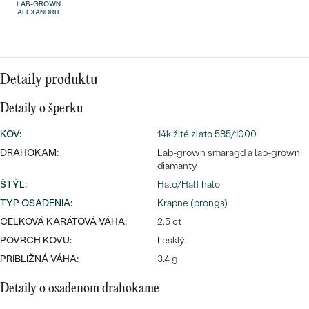
Najpredávanejšie
LAB-GROWN
ALEXANDRIT
Najpredávanejšie
PODĽA TVARU DRAHOKAMU
náušnice
NA MIERU
prstene
Personalizované
Detaily produktu
DIAMANTY
PREZRIEŤ
Detaily o šperku
prívesky
PREZRIEŤ
KOV
:
14k žlté zlato 585/1000
DRAHOKAM:
Lab-grown smaragd a lab-grown
diamanty
OBJAVIŤ
ŠTÝL
:
Halo/Half halo
Wave kolekcia
TYP OSADENIA
:
Krapne (prongs)
CELKOVÁ KARÁTOVÁ VÁHA:
2.5 ct
POVRCH KOVU:
Lesklý
PRIBLIŽNÁ VÁHA:
3.4 g
OBJAVIŤ
Detaily o osadenom drahokame