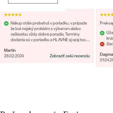
Nákup stále prebehol v poriadku, v prípade
Prekvap
že bol nejaký problém s výberom alebo
Úža
veľkosťou vždy dobre poradia. Termíny
krá
dodania sú v poriadku a HLAVNE aj ozaj tovar
žia
príde ako povedia. Odporúčam
Martin
Dagma
28.02.2024
Zobraziť celú recenziu
01.04.