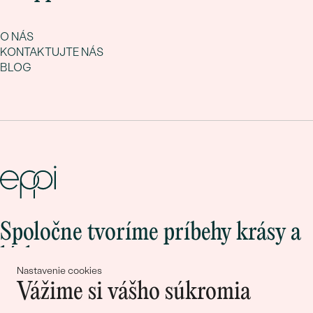
O NÁS
KONTAKTUJTE NÁS
BLOG
Spoločne tvoríme príbehy krásy a
lásky
Nastavenie cookies
Vážime si vášho súkromia
Pripojte sa k nám!