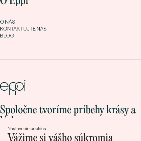
O Eppi
O NÁS
KONTAKTUJTE NÁS
BLOG
Spoločne tvoríme príbehy krásy a
lásky
Nastavenie cookies
Vážime si vášho súkromia
Pripojte sa k nám!