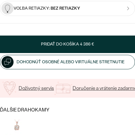
SALT AND PEPPER DIAMANT
LUXUSNÉ
VOĽBA RETIAZKY:
BEZ RETIAZKY
CENOVO DOSTUPNÉ
S DRAHOKAMAMI
DRAHOKAM
LUXUSNÉ
S LAB GROWN DIAMANTMI
Najpredávanejšie
PODĽA MATERIÁLU
S PERLAMI
svadobné
PRIDAŤ DO KOŠÍKA
4 386 €
ZLATO
obrúčky
PODĽA ŠTÝLU
PLATINA
DOHODNÚŤ OSOBNÉ ALEBO VIRTUÁLNE STRETNUTIE
PERSONALIZOVANÉ
STRIEBRO
SYMBOLICKÉ
Doživotný servis
Doručenie a vrátenie zadarm
PREZRIEŤ
MINIMALISTICKÉ
ĎALŠIE DRAHOKAMY
PODĽA PRÍLEŽITOSTI
PODĽA FARBY