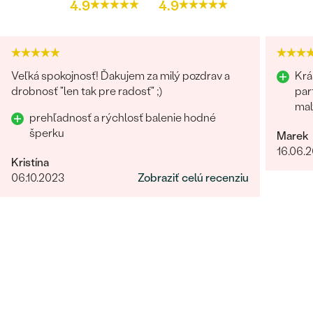
4.9
4.9
TYP OSADENIA
:
Krapne (prongs)
CELKOVÁ KARÁTOVÁ VÁHA:
0.32 ct
POVRCH KOVU:
Lesklý
PRIBLIŽNÁ VÁHA:
2.8 g
Veľká spokojnosť! Ďakujem za milý pozdrav a
Krá
drobnosť "len tak pre radosť" ;)
par
Detaily o osadenom drahokame Náušnice
mal
prehľadnosť a rýchlosť balenie hodné
DRUH:
Lab-grown diamant
šperku
Marek
POČET:
18
16.06.
Kristína
KARÁTOVÁ VÁHA
:
0.054 ct
06.10.2023
Zobraziť celú recenziu
ROZMERY:
0.90 mm (0.003ct)
ČISTOTA
:
SI3
FARBA
:
G-H
TVAR
:
Round
PÔVOD:
Vytvorený v laboratóriu
Postranné drahokamy Náušnice