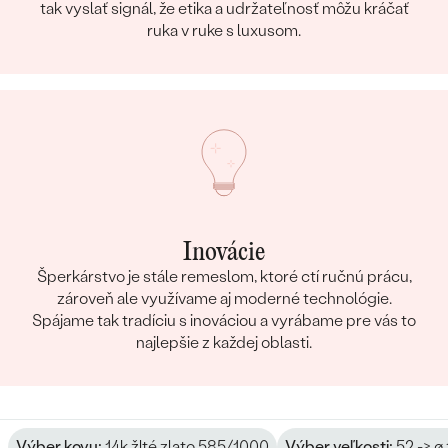
tak vyslať signál, že etika a udržateľnosť môžu kráčať
FARBA
:
G-H
ruka v ruke s luxusom.
TVAR
:
Round
PÔVOD:
Vytvorený v laboratóriu
Postranné drahokamy Prsteň
DRUH:
Diamant
POČET:
30
KARÁTOVÁ VÁHA
:
0.15 ct
ROZMERY:
1.10 mm (0.005ct)
Inovácie
TVAR
:
Round
Šperkárstvo je stále remeslom, ktoré ctí ručnú prácu,
ČISTOTA
:
SI3
zároveň ale využívame aj moderné technológie.
FARBA
:
G-H
Spájame tak tradíciu s inováciou a vyrábame pre vás to
najlepšie z každej oblasti.
PÔVOD:
Vytvorený v laboratóriu
Postranné drahokamy Prsteň
DRUH:
Diamant
Výber kovu:
14k žlté zlato 585/1000
Výber veľkosti:
52 -> ø