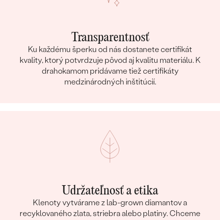
PÔVOD:
Vytvorený v laboratóriu
Prsteň
Transparentnosť
KOV
:
14k biele zlato 585/1000
Ku každému šperku od nás dostanete certifikát
PÔVOD KOVU
:
Recyklovaný
kvality, ktorý potvrdzuje pôvod aj kvalitu materiálu. K
drahokamom pridávame tiež certifikáty
ŠTÝL
:
S postrannými kameňmi
medzinárodných inštitúcií.
TYP OSADENIA
:
Krapne (prongs)
CELKOVÁ KARÁTOVÁ VÁHA:
0.25 ct
POVRCH KOVU:
Lesklý
PRIBLIŽNÁ VÁHA:
3.2 g
Detaily o osadenom drahokame Prsteň
DRUH:
Diamant
POČET:
9
Udržateľnosť a etika
KARÁTOVÁ VÁHA
:
0.09 ct
Klenoty vytvárame z lab-grown diamantov a
ROZMERY:
1.3 mm (0.01ct)
recyklovaného zlata, striebra alebo platiny. Chceme
ČISTOTA
:
SI3