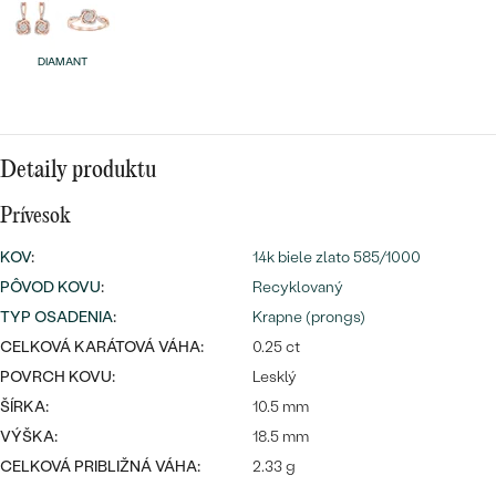
Najpredávanejšie
Najpredávanejšie
PODĽA TVARU DRAHOKAMU
náušnice
DIAMANT
NA MIERU
prstene
Personalizované
DIAMANTY
PREZRIEŤ
Detaily produktu
prívesky
PREZRIEŤ
Prívesok
KOV
:
14k biele zlato 585/1000
PÔVOD KOVU
:
Recyklovaný
OBJAVIŤ
Wave kolekcia
TYP OSADENIA
:
Krapne (prongs)
CELKOVÁ KARÁTOVÁ VÁHA:
0.25 ct
POVRCH KOVU:
Lesklý
ŠÍRKA:
10.5 mm
OBJAVIŤ
VÝŠKA:
18.5 mm
CELKOVÁ PRIBLIŽNÁ VÁHA:
2.33 g