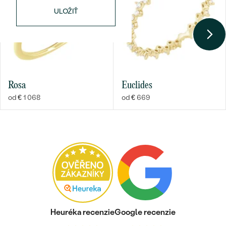
ČISTOTA
:
SI3
ULOŽIŤ
FARBA
:
G-H
PÔVOD:
Vytvorený v laboratóriu
Postranné drahokamy Prívesok
DRUH:
Diamant
Rosa
Euclides
POČET:
2
od € 1 068
od € 669
KARÁTOVÁ VÁHA
:
0.01 ct
ROZMERY:
0.9 mm (0.005ct)
TVAR
:
Round
ČISTOTA
:
SI3
FARBA
:
G-H
PÔVOD:
Vytvorený v laboratóriu
Náušnice
KOV
:
14k biele zlato 585/1000
Heuréka recenzie
Google recenzie
PÔVOD KOVU
:
Recyklovaný