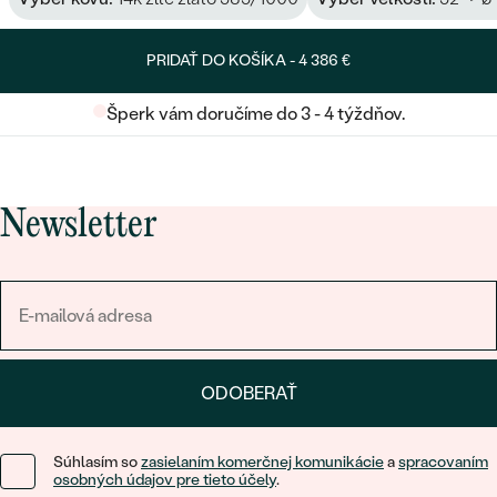
POČET:
2
KARÁTOVÁ VÁHA
:
0.001 ct
PRIDAŤ DO KOŠÍKA -
4 386 €
ROZMERY:
1 mm (0.0005ct)
TVAR
:
Round
Šperk vám doručíme do 3 - 4 týždňov.
ČISTOTA
:
SI3
FARBA
:
G- H
PÔVOD:
Vytvorený v laboratóriu
Newsletter
ODOBERAŤ
Súhlasím so
zasielaním komerčnej komunikácie
a
spracovaním
osobných údajov pre tieto účely
.