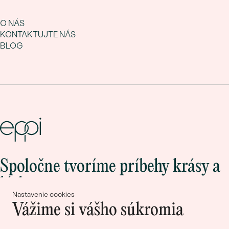
O NÁS
KONTAKTUJTE NÁS
BLOG
Spoločne tvoríme príbehy krásy a
lásky
Nastavenie cookies
Vážime si vášho súkromia
Pripojte sa k nám!