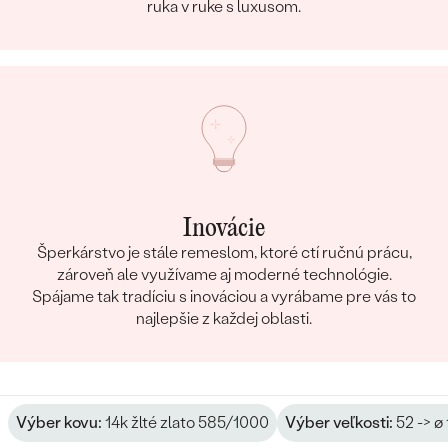
ruka v ruke s luxusom.
Inovácie
Šperkárstvo je stále remeslom, ktoré ctí ručnú prácu,
zároveň ale využívame aj moderné technológie.
Spájame tak tradíciu s inováciou a vyrábame pre vás to
najlepšie z každej oblasti.
Výber kovu:
14k žlté zlato 585/1000
Výber veľkosti:
52 -> ø