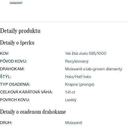
Najpredávanejšie
DIAMANT
Najpredávanejšie
PODĽA TVARU DRAHOKAMU
náušnice
NA MIERU
prstene
Detaily produktu
Personalizované
DIAMANTY
PREZRIEŤ
Detaily o šperku
prívesky
PREZRIEŤ
KOV
:
14k žlté zlato 585/1000
PÔVOD KOVU
:
Recyklovaný
DRAHOKAM:
Moissanit a lab-grown diamanty
OBJAVIŤ
ŠTÝL
:
Halo/Half halo
Wave kolekcia
TYP OSADENIA
:
Krapne (prongs)
CELKOVÁ KARÁTOVÁ VÁHA:
1.41 ct
POVRCH KOVU:
Lesklý
OBJAVIŤ
Detaily o osadenom drahokame
DRUH:
Moissanit