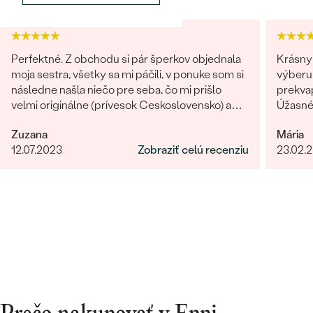
PÔVOD:
Vytvorený v laboratóriu
Postranné drahokamy
Perfektné. Z obchodu si pár šperkov objednala
Krásny 
DRUH:
Diamant
moja sestra, všetky sa mi páčili, v ponuke som si
výberu 
POČET:
12
následne našla niečo pre seba, čo mi prišlo
prekvap
velmi originálne (prívesok Ceskoslovensko) a
Úžasné!
KARÁTOVÁ VÁHA
:
0.07 ct
milý jemný náhrdelník Malý princ (hviezdičky),
určite
ROZMERY:
1.1 mm (0.0058ct)
Zuzana
Mária
komunikácia a doručenie tovaru na 1 s ⭐️.
TVAR
:
Round
12.07.2023
Zobraziť celú recenziu
23.02.
Obchod a tovar odporúčam, kto hladá šperk,
ČISTOTA
:
SI3
urcite si nájde to svoje.
FARBA
:
G-H
PÔVOD:
Vytvorený v laboratóriu
Postranné drahokamy
DRUH:
Diamant
POČET:
16
KARÁTOVÁ VÁHA
:
0.29 ct