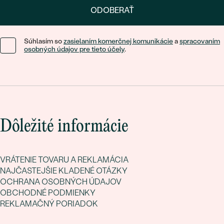
ODOBERAŤ
Súhlasím so
zasielaním komerčnej komunikácie
a
spracovaním
osobných údajov pre tieto účely
.
Dôležité informácie
VRÁTENIE TOVARU A REKLAMÁCIA
NAJČASTEJŠIE KLADENÉ OTÁZKY
OCHRANA OSOBNÝCH ÚDAJOV
OBCHODNÉ PODMIENKY
REKLAMAČNÝ PORIADOK