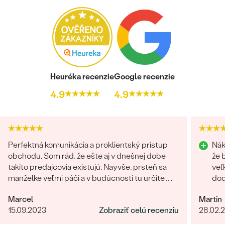
FARBA
:
H
PÔVOD:
Vytvorený v laboratóriu
Heuréka recenzie
Google recenzie
4.9
4.9
Perfektná komunikácia a proklientský prístup
Nák
obchodu. Som rád, že ešte aj v dnešnej dobe
že 
takíto predajcovia existujú. Nayvše, prsteň sa
veľ
manželke veľmi páči a v budúcnosti tu určite
dod
radi znovu nakúpime :)
prí
Marcel
Martin
15.09.2023
Zobraziť celú recenziu
28.02.