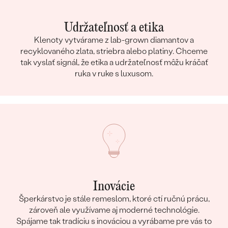
Udržateľnosť a etika
Klenoty vytvárame z lab-grown diamantov a
recyklovaného zlata, striebra alebo platiny. Chceme
tak vyslať signál, že etika a udržateľnosť môžu kráčať
ruka v ruke s luxusom.
Inovácie
Šperkárstvo je stále remeslom, ktoré ctí ručnú prácu,
zároveň ale využívame aj moderné technológie.
Spájame tak tradíciu s inováciou a vyrábame pre vás to