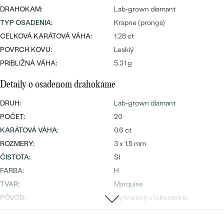
Najpredávanejšie
DRAHOKAM:
Lab-grown diamant
Najpredávanejšie
PODĽA TVARU DRAHOKAMU
náušnice
TYP OSADENIA
:
Krapne (prongs)
CELKOVÁ KARÁTOVÁ VÁHA:
1.28 ct
NA MIERU
prstene
POVRCH KOVU:
Lesklý
Personalizované
PRIBLIŽNÁ VÁHA:
DIAMANTY
5.31 g
PREZRIEŤ
prívesky
Detaily o osadenom drahokame
PREZRIEŤ
DRUH:
Lab-grown diamant
POČET:
20
KARÁTOVÁ VÁHA
:
0.6 ct
OBJAVIŤ
Wave kolekcia
ROZMERY:
3 x 1.5 mm
ČISTOTA
:
SI
FARBA
:
H
TVAR
:
Marquise
OBJAVIŤ
PÔVOD:
Vytvorený v laboratóriu
Postranné drahokamy