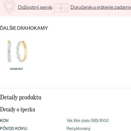
SALT AND PEPPER DIAMANT
LUXUSNÉ
Doživotný servis
Doručenie a vrátenie zadarm
CENOVO DOSTUPNÉ
S DRAHOKAMAMI
DRAHOKAM
LUXUSNÉ
S LAB GROWN DIAMANTMI
Najpredávanejšie
ĎALŠIE DRAHOKAMY
PODĽA MATERIÁLU
S PERLAMI
svadobné
ZLATO
obrúčky
PODĽA ŠTÝLU
PLATINA
DIAMANT
PERSONALIZOVANÉ
STRIEBRO
SYMBOLICKÉ
PREZRIEŤ
Detaily produktu
MINIMALISTICKÉ
Detaily o šperku
PODĽA PRÍLEŽITOSTI
KOV
:
14k žlté zlato 585/1000
PODĽA FARBY
PÔVOD KOVU
:
Recyklovaný