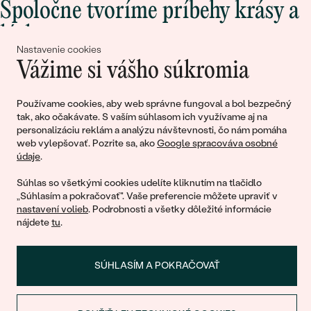
Spoločne tvoríme príbehy krásy a
lásky
Nastavenie cookies
Vážime si vášho súkromia
Pripojte sa k nám!
Používame cookies, aby web správne fungoval a bol bezpečný
tak, ako očakávate. S vaším súhlasom ich využívame aj na
personalizáciu reklám a analýzu návštevnosti, čo nám pomáha
web vylepšovať. Pozrite sa, ako
Google spracováva osobné
údaje
.
Súhlas so všetkými cookies udelíte kliknutím na tlačidlo
„Súhlasím a pokračovať". Vaše preferencie môžete upraviť v
nastavení volieb
. Podrobnosti a všetky dôležité informácie
© 2011 - 2026, Eppi.sk
nájdete
tu
.
SÚHLASÍM A POKRAČOVAŤ