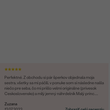
Perfektné. Z obchodu si pár šperkov objednala moja
sestra, všetky sa mi páčili, v ponuke som si následne našla
niečo pre seba, čo mi prišlo velmi originálne (prívesok
Ceskoslovensko) a milý jemný náhrdelník Malý princ
(hviezdičky), komunikácia a doručenie tovaru na 1 s ⭐️.
Zuzana
Obchod a tovar odporúčam, kto hladá šperk, urcite si
12.07.2023
Zobraziť celú recenziu
nájde to svoje.