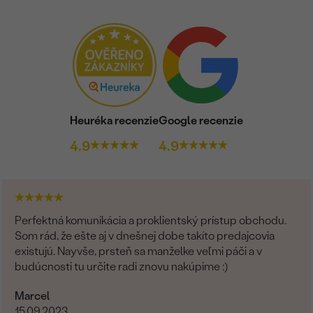
ČISTOTA
:
FARBA
:
PÔVOD:
Heuréka recenzie
Google recenzie
4.9
4.9
Perfektná komunikácia a proklientský prístup obchodu.
Som rád, že ešte aj v dnešnej dobe takíto predajcovia
existujú. Nayvše, prsteň sa manželke veľmi páči a v
budúcnosti tu určite radi znovu nakúpime :)
Marcel
15.09.2023