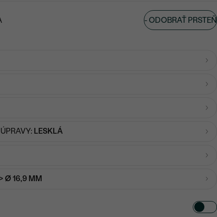
-
ODOBRAŤ PRSTEŇ
A
 ÚPRAVY:
LESKLÁ
-> Ø 16,9 MM