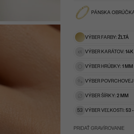
PÁNSKA OBRÚČK
Napíšte iniciály/text
15
/ 15 ZNAKOV
VÝBER FARBY:
ŽLTÁ
VÝBER KARÁTOV:
14K
VÝBER HRÚBKY:
1 MM
VÝBER POVRCHOVEJ
VÝBER ŠÍRKY:
2 MM
53
VÝBER VEĽKOSTI:
53 
PRIDAŤ GRAVÍROVANIE