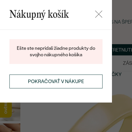
Nákupný košík
LETNÝ BLACK FRIDAY: −25 % NA ŠP
Ešte ste nepridali žiadne produkty do
O NÁS
BLOG
ŠPERKY NA MIERU
DOHODNÚŤ STRETNUTI
svojho nákupného košíka
VÝPREDAJ
SVADOBNÉ OBRÚČKY
ZÁS
SVADOBNÉ OBRÚČKY
ETERNITY
SVADOBNÉ OBRÚČKY
POKRAČOVAŤ V NÁKUPE