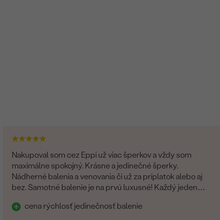
SI
G-H
Prírodný
Nakupoval som cez Eppi už viac šperkov a vždy som
maximálne spokojný. Krásne a jedinečné šperky.
Nádherné balenia a venovania či už za príplatok alebo aj
bez. Samotné balenie je na prvú luxusné! Každý jeden
detajl dotiahnutý do dokonalosti. Určite odporúčam
cena rýchlosť jedinečnosť balenie