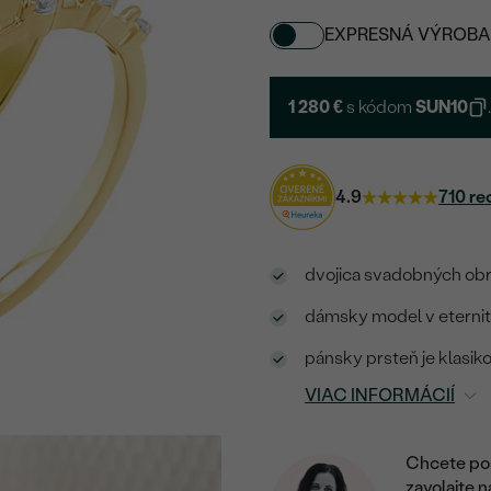
EXPRESNÁ VÝROBA
1 280 €
s kódom
SUN10
4.9
710 re
dvojica svadobných obrú
dámsky model v eternit
pánsky prsteň je klasikou
VIAC INFORMÁCIÍ
Chcete por
zavolajte 