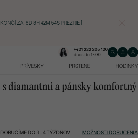
 KONČÍ ZA:
8D 8H 42M 53S
P
REZRIEŤ
+421 222 205 120
dnes do 17:00
PRÍVESKY
PRSTENE
HODINKY
ň s diamantmi a pánsky komfortný
DORUČÍME DO 3 - 4 TÝŽDŇOV.
MOŽNOSTI DORUČENIA