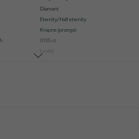
Diamant
Eternity/Half eternity
Krapne (prongs)
A:
0.135 ct
Lesklý
1.25 g
Diamant
9
0.135 ct
1.5 mm (0.015ct)
Round