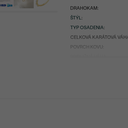
DRAHOKAM:
ŠTÝL
:
TYP OSADENIA
:
CELKOVÁ KARÁTOVÁ VÁH
POVRCH KOVU:
PRIBLIŽNÁ VÁHA:
Postranné drahokamy
DRUH:
POČET:
KARÁTOVÁ VÁHA
:
ROZMERY:
TVAR
: