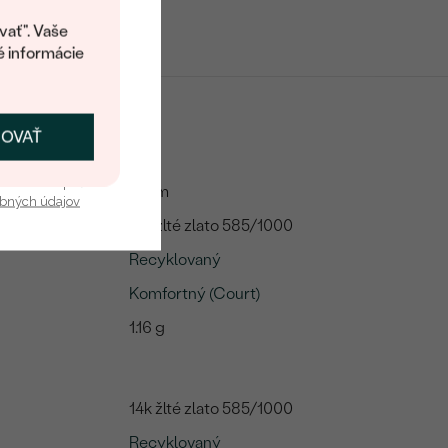
kup.
vať". Vaše
é informácie
ČOVAŤ
kať zľavu
u nás v bezpečí.
2 mm
obných údajov
14k žlté zlato 585/1000
Recyklovaný
Komfortný (Court)
1.16 g
14k žlté zlato 585/1000
Recyklovaný