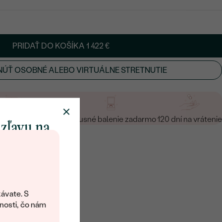
PRIDAŤ DO KOŠÍKA
1 422 €
ÚŤ OSOBNÉ ALEBO VIRTUÁLNE STRETNUTIE
a vrátenie zadarmo
Luxusné balenie zadarmo
120 dní na vrátenie
 zľavu na
klenot
objavte svet
šperkov Eppi.
ávate. S
ítanie vám
nosti, čo nám
avový kód na