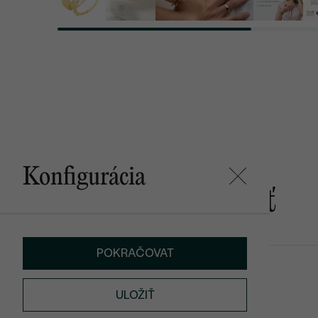
Konfigurácia
Mohlo by sa vám páčiť
POKRAČOVAT
Navin
od € 739
ULOŽIŤ