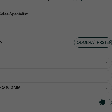
Sales Specialist
-
ODOBRAŤ PRSTEŇ
A
-> Ø 16,2 MM