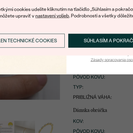
DIAMANT
váš prvý ná
tkými cookies udelíte kliknutím na tlačidlo „Súhlasím a pokračo
môžete upraviť v
nastavení volieb
. Podrobnosti a všetky dôležit
Detaily produktu
LEN TECHNICKÉ COOKIES
SÚHLASÍM A POKRA
Prihlásiť sa a zís
Pánska obrúčka
Vaša e-mailová adresa je 
ŠÍRKA
:
Zásady spracovania os
KOV
:
PÔVOD KOVU
:
TYP
:
PRIBLIŽNÁ VÁHA:
Dámska obrúčka
KOV
:
PÔVOD KOVU
: