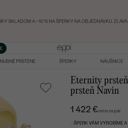
ERKY SKLADOM A −10 % NA ŠPERKY NA OBJEDNÁVKU. ZĽAVA
E
NUBNÉ PRSTENE
ŠPERKY
NÁUŠNICE
Eternity prste
prsteň Navin
1 422 €
cena za pár
ŠPERK VÁM VYROBÍME A 