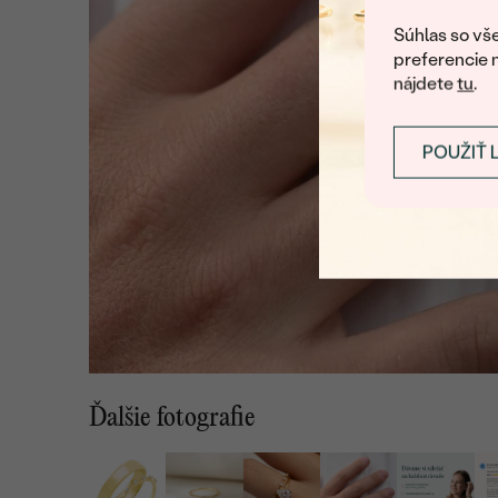
Súhlas so vše
preferencie 
nájdete
tu
.
POUŽIŤ 
Ďalšie fotografie