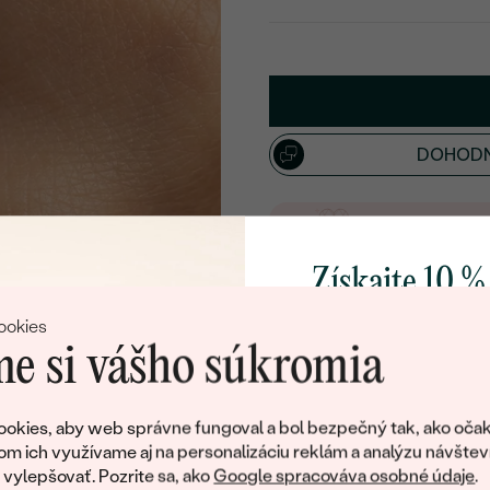
VYBERTE FONT
Napíšte iniciály/text
15
/ 15 ZNAKOV
DOHODN
Doživotný servis
Doručenie 
Získajte 10 %
svoj prvý 
ĎALŠIE DRAHOKAMY
ookies
e si vášho súkromia
Pridajte sa k nám a 
poctivo vyrábaných 
okies, aby web správne fungoval a bol bezpečný tak, ako očak
Ako darček na priv
om ich využívame aj na personalizáciu reklám a analýzu návštev
obratom pošleme zľ
ylepšovať. Pozrite sa, ako
Google spracováva osobné údaje
.
LAB-GROWN