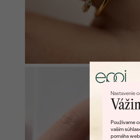
Nastavenie c
Vážim
Používame co
vaším súhlas
pomáha web v