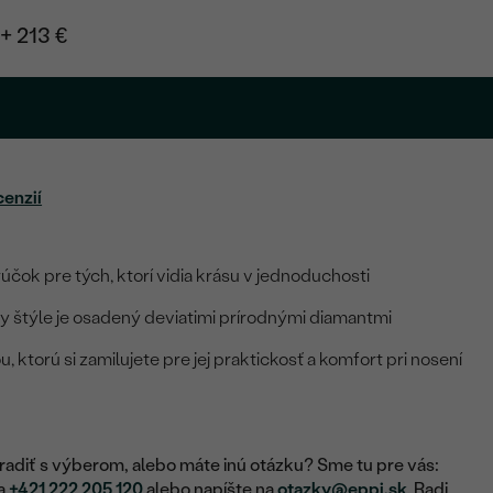
+ 213 €
.
cenzií
čok pre tých, ktorí vidia krásu v jednoduchosti
y štýle je osadený deviatimi prírodnými diamantmi
, ktorú si zamilujete pre jej praktickosť a komfort pri nosení
adiť s výberom, alebo máte inú otázku? Sme tu pre vás:
na
+421 222 205 120
alebo napíšte na
otazky@eppi.sk
. Radi