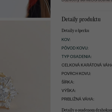
Detaily produktu
Detaily o šperku
KOV
:
PÔVOD KOVU
:
TYP OSADENIA
:
CELKOVÁ KARÁTOVÁ VÁH
POVRCH KOVU:
ŠÍRKA:
VÝŠKA:
PRIBLIŽNÁ VÁHA:
Detaily o osadenom drahoka