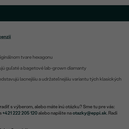
cenzií
riginálnom tvare hexagonu
ťujú guľaté a bagetové lab-grown diamanty
stavujú lacnejšiu a udržateľnejšiu variantu tých klasických
adiť s výberom, alebo máte inú otázku? Sme tu pre vás:
na
+421 222 205 120
alebo napíšte na
otazky@eppi.sk
. Radi