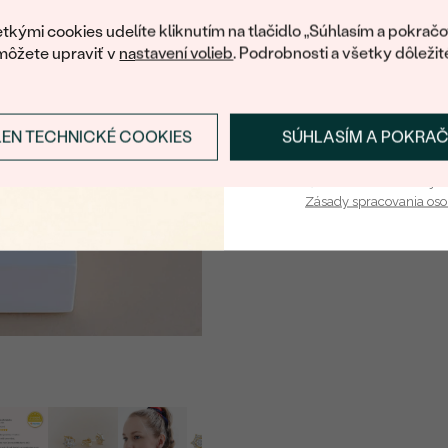
ROZMERY:
váš prvý ná
tkými cookies udelíte kliknutím na tlačidlo „Súhlasím a pokračo
TVAR
:
môžete upraviť v
nastavení volieb
. Podrobnosti a všetky dôležit
ČISTOTA
:
FARBA
:
LEN TECHNICKÉ COOKIES
SÚHLASÍM A POKRA
PÔVOD:
Prihlásiť sa a zís
Postranné drahokamy
Vaša e-mailová adresa je 
Zásady spracovania os
DRUH:
POČET:
KARÁTOVÁ VÁHA
:
ROZMERY:
TVAR
:
ČISTOTA
:
FARBA
: