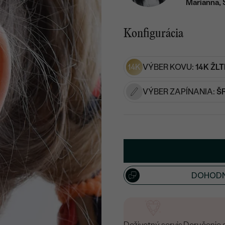
Marianna, 
Konfigurácia
14K
VÝBER KOVU:
14K ŽLT
VÝBER ZAPÍNANIA:
Š
DOHODN
Doživotný servis
Doručenie 