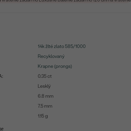
14k žlté zlato 585/1000
Recyklovaný
Krapne (prongs)
A:
0.35 ct
Lesklý
6.8 mm
7.5 mm
1.15 g
me