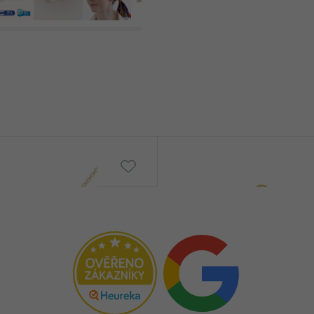
PÔVOD:
Kilian
od € 759