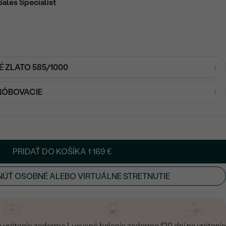
Sales Specialist
É ZLATO 585/1000
RÓBOVACIE
PRIDAŤ DO KOŠÍKA
1 169 €
ÚŤ OSOBNÉ ALEBO VIRTUÁLNE STRETNUTIE
a vrátenie zadarmo
Luxusné balenie zadarmo
120 dní na vrátenie