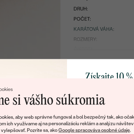
DRUH:
POČET:
KARÁTOVÁ VÁHA
:
ROZMERY:
ČISTOTA
:
FARBA
:
TVAR
:
Získajte 10 %
PÔVOD:
svoj prvý 
ookies
Postranné drahokamy
e si vášho súkromia
DRUH:
Pridajte sa k nám a 
POČET:
poctivo vyrábaných 
okies, aby web správne fungoval a bol bezpečný tak, ako očak
Ako darček na priv
om ich využívame aj na personalizáciu reklám a analýzu návštev
KARÁTOVÁ VÁHA
:
obratom pošleme zľ
ylepšovať. Pozrite sa, ako
Google spracováva osobné údaje
.