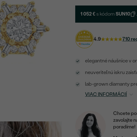
1 052 €
s kódom
SUN10
.
4.9
710 re
elegantné náušnice v o
neuveriteľnú iskru zais
lab-grown diamanty pred
VIAC INFORMÁCIÍ
Chcete por
zavolajte 
poradíme!