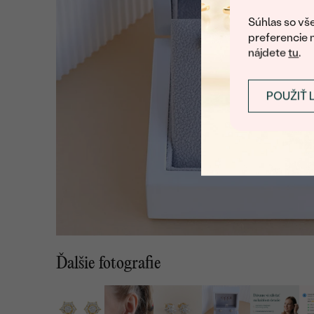
Súhlas so vše
preferencie 
nájdete
tu
.
POUŽIŤ 
Ďalšie fotografie