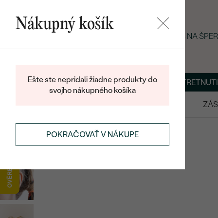
Nákupný košík
LETNÝ BLACK FRIDAY: −25 % NA ŠP
Ešte ste nepridali žiadne produkty do
O NÁS
BLOG
ŠPERKY NA MIERU
DOHODNÚŤ STRETNUTI
svojho nákupného košíka
VÝPREDAJ
SVADOBNÉ OBRÚČKY
ZÁS
DIAMANTOVÉ ŠPERKY
DIAMANTOVÉ NÁUŠNICE
POKRAČOVAŤ V NÁKUPE