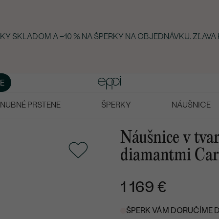
ERKY SKLADOM A −10 % NA ŠPERKY NA OBJEDNÁVKU. ZĽAVA 
E
NUBNÉ PRSTENE
ŠPERKY
NÁUŠNICE
Náušnice v tva
diamantmi Car
1 169 €
ŠPERK VÁM DORUČÍME DO