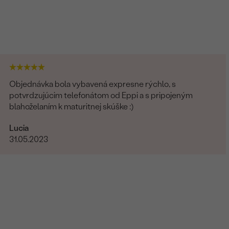
Objednávka bola vybavená expresne rýchlo, s
potvrdzujúcim telefonátom od Eppi a s pripojeným
blahoželaním k maturitnej skúške :)
Lucia
31.05.2023