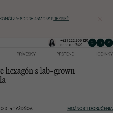
KONČÍ ZA:
8D 23H 45M 24S
P
REZRIEŤ
+421 222 205 120
dnes do 17:00
PRÍVESKY
PRSTENE
HODINKY
re hexagón s lab-grown
la
 3 - 4 TÝŽDŇOV.
MOŽNOSTI DORUČENIA