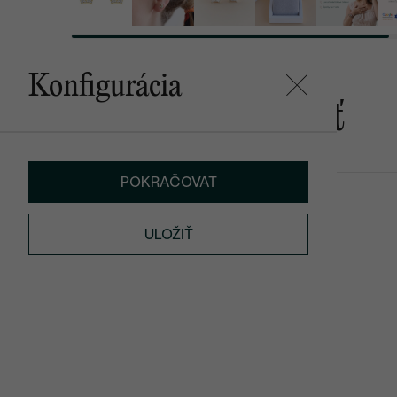
Konfigurácia
Mohlo by sa vám páčiť
POKRAČOVAT
Magee
Beck
od € 1 009
od € 1 559
ULOŽIŤ