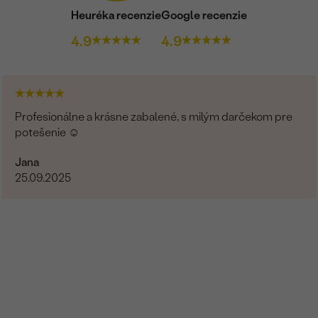
Heuréka recenzie
Google recenzie
4.9
4.9
Profesionálne a krásne zabalené, s milým darčekom pre
potešenie ☺️
Jana
25.09.2025