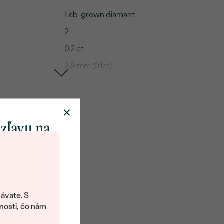
Lab-grown diamant
2
0.2 ct
2.9 mm (0.1ct)
SI3
G-H
Round
 zľavu na
Vytvorený v laboratóriu
klenot
Lab-grown diamant
objavte svet
24
šperkov Eppi.
ávate. S
ítanie vám
nosti, čo nám
0.07 ct
avový kód na