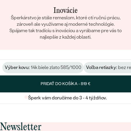
Inovácie
Šperkárstvo je stále remeslom, ktoré ctí ručnú prácu,
zároveň ale využívame aj moderné technológie.
Spájame tak tradíciu s inováciou a vyrábame pre vás to
najlepšie z každej oblasti.
Výber kovu:
14k biele zlato 585/1000
Voľba retiazky:
bez re
PRIDAŤ DO KOŠÍKA -
819 €
Šperk vám doručíme do 3 - 4 týždňov.
Newsletter