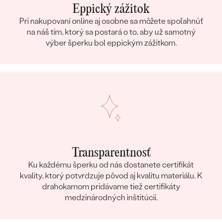
Eppický zážitok
Pri nakupovaní online aj osobne sa môžete spoľahnúť
na náš tím, ktorý sa postará o to, aby už samotný
výber šperku bol eppickým zážitkom.
Transparentnosť
Ku každému šperku od nás dostanete certifikát
kvality, ktorý potvrdzuje pôvod aj kvalitu materiálu. K
drahokamom pridávame tiež certifikáty
medzinárodných inštitúcií.