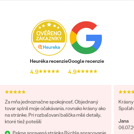
Heuréka recenzie
Google recenzie
4.9
4.9
Za mňa jednoznačne spokojnosť. Objednaný
Krásny 
tovar splnil moje očakávania, rovnako krásny ako
Spoľah
na stránke. Pri rozbaľovaní balíčka milé detaily,
Jana
ktoré tiež potešili
06.07.
Pekne spravená stránka Rýchle spracovanie