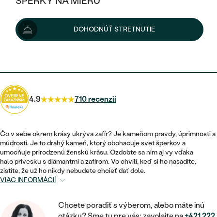
ŠPERKY NA MIERU
819 €
KOMBINOVANÉ ZLATO
STRIEBORNÉ
POSTRANNÉ DRAHOKAMY
ZLATÉ
VÝPREDAJ
VÝPREDAJ
Šperk vám doručíme do 3 - 4 týždňov.
Možnosti doručenia
DOHODNÚŤ STRETNUTIE
PLATINOVÉ
HALO
PODĽA ŠTÝLU
STRIEBORNÉ
ŠPERKY ČO POMÁHAJÚ
PODĽA MATERIÁLU
JEDNODUCHÉ
737 €
s kódom
SUN10
.
TRI DRAHOKAMY
PLATINOVÉ
PODĽA ŠTÝLU
ZLATÉ
PODĽA TYPU
BEZ KAMEŇA
NAPICHOVACIE
VINTAGE
NÁUŠNICE
STRIEBORNÉ
PODĽA ŠTÝLU
4.9
710 recenzií
ETERNITY
KRUHOVÉ
SET ZÁSNUBNÉHO PRSTEŇA A
SOLITÉR
PRSTENE
PLATINOVÉ
OBRÚČOK
VYKROJENÉ
MINIMALISTICKÉ
Čo v sebe okrem krásy ukrýva zafír? Je kameňom pravdy, úprimnosti a
NARODENIE DIEŤAŤA
PRÍVESKY
múdrosti. Je to drahý kameň, ktorý obohacuje svet šperkov a
NETRADIČNÉ
VINTAGE
PODĽA ŠTÝLU
umocňuje prirodzenú ženskú krásu. Ozdobte sa ním aj vy vďaka
VISIACE
PERSONALIZOVANÉ
halo prívesku s diamantmi a zafírom. Vo chvíli, keď si ho nasadíte,
NÁRAMKY
ETERNITY
zistíte, že už ho nikdy nebudete chcieť dať dole.
NETRADIČNÉ
ZOSTAVTE SI PRSTEŇ
SOLITÉR
VIAC INFORMÁCIÍ
SO ZNAMENÍM ZVEROKRUHU
SETY
MINIMALISTICKÉ
ZAČAŤ S PRSTEŇOM
TEPANÉ
V TVARE SRDCA
Chcete poradiť s výberom, alebo máte inú
MINIMALISTICKÉ
PÁNSKE ŠPERKY
otázku? Sme tu pre vás: zavolajte na
+421 222