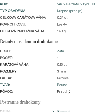
Najpredávanejšie
KOV
:
14k biele zlato 585/1000
Najpredávanejšie
PODĽA TVARU DRAHOKAMU
TYP OSADENIA
:
Krapne (prongs)
náušnice
CELKOVÁ KARÁTOVÁ VÁHA:
0.24 ct
NA MIERU
prstene
POVRCH KOVU:
Lesklý
Personalizované
CELKOVÁ PRIBLIŽNÁ VÁHA:
1.48 g
DIAMANTY
PREZRIEŤ
prívesky
Detaily o osadenom drahokame
PREZRIEŤ
DRUH:
Zafír
POČET:
1
KARÁTOVÁ VÁHA:
0.15 ct
OBJAVIŤ
Wave kolekcia
ROZMERY:
3 mm
FARBA:
Ružová
TVAR
:
Round
PÔVOD:
Prírodný
OBJAVIŤ
Postranné drahokamy
DRUH:
Diamant