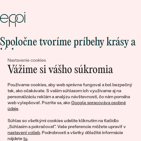
Spoločne tvoríme príbehy krásy a
lásky
Nastavenie cookies
Vážime si vášho súkromia
Pripojte sa k nám!
Používame cookies, aby web správne fungoval a bol bezpečný
tak, ako očakávate. S vaším súhlasom ich využívame aj na
personalizáciu reklám a analýzu návštevnosti, čo nám pomáha
web vylepšovať. Pozrite sa, ako
Google spracováva osobné
údaje
.
Súhlas so všetkými cookies udelíte kliknutím na tlačidlo
„Súhlasím a pokračovať". Vaše preferencie môžete upraviť v
nastavení volieb
. Podrobnosti a všetky dôležité informácie
© 2011 - 2026, Eppi.sk
nájdete
tu
.