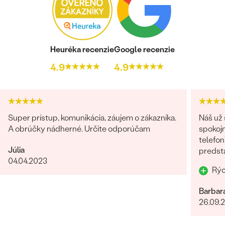
Heuréka recenzie
Google recenzie
4.9
4.9
Super prístup, komunikácia, záujem o zákazníka.
Náš už 
A obrúčky nádherné. Určite odporúčam
spokojn
telefon
Júlia
predst
04.04.2023
odosla
Barbar
26.09.