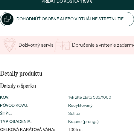
SALT AND PEPPER DIAMANT
LUXUSNÉ
PRIDAŤ DO KOŠÍKA
1 159 €
15
/ 15 ZNAKOV
CENOVO DOSTUPNÉ
S DRAHOKAMAMI
DRAHOKAM
DOHODNÚŤ OSOBNÉ ALEBO VIRTUÁLNE STRETNUTIE
LUXUSNÉ
S LAB GROWN DIAMANTMI
Najpredávanejšie
PODĽA MATERIÁLU
S PERLAMI
svadobné
Doživotný servis
Doručenie a vrátenie zadarm
ZLATO
obrúčky
PODĽA ŠTÝLU
PLATINA
PERSONALIZOVANÉ
Detaily produktu
STRIEBRO
SYMBOLICKÉ
Detaily o šperku
PREZRIEŤ
KOV
:
14k žlté zlato 585/1000
MINIMALISTICKÉ
PÔVOD KOVU
:
Recyklovaný
ŠTÝL
:
Solitér
PODĽA PRÍLEŽITOSTI
TYP OSADENIA
:
Krapne (prongs)
PODĽA FARBY
CELKOVÁ KARÁTOVÁ VÁHA:
1.305 ct