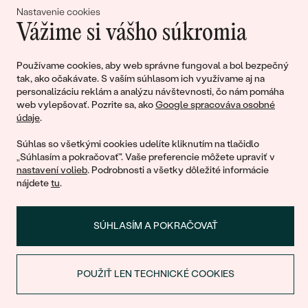
Nastavenie cookies
Vážime si vášho súkromia
Pripojte sa k nám!
Používame cookies, aby web správne fungoval a bol bezpečný
tak, ako očakávate. S vaším súhlasom ich využívame aj na
personalizáciu reklám a analýzu návštevnosti, čo nám pomáha
web vylepšovať. Pozrite sa, ako
Google spracováva osobné
údaje
.
Súhlas so všetkými cookies udelíte kliknutím na tlačidlo
„Súhlasím a pokračovať". Vaše preferencie môžete upraviť v
nastavení volieb
. Podrobnosti a všetky dôležité informácie
© 2011 - 2026, Eppi.sk
nájdete
tu
.
SÚHLASÍM A POKRAČOVAŤ
POUŽIŤ LEN TECHNICKÉ COOKIES
ZĽAVA NA PRVÝ NÁKUP
Nákupný košík