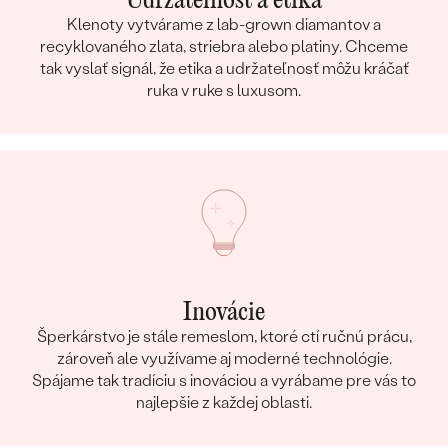
Udržateľnosť a etika
Klenoty vytvárame z lab-grown diamantov a
recyklovaného zlata, striebra alebo platiny. Chceme
tak vyslať signál, že etika a udržateľnosť môžu kráčať
ruka v ruke s luxusom.
Inovácie
Šperkárstvo je stále remeslom, ktoré ctí ručnú prácu,
zároveň ale využívame aj moderné technológie.
Spájame tak tradíciu s inováciou a vyrábame pre vás to
najlepšie z každej oblasti.