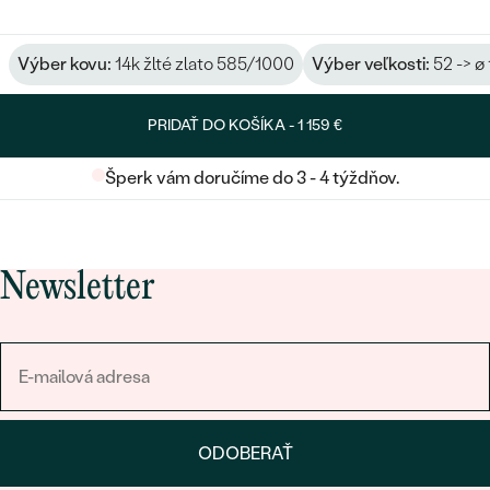
Výber kovu:
14k žlté zlato 585/1000
Výber veľkosti:
52 -> ø
PRIDAŤ DO KOŠÍKA -
1 159 €
Šperk vám doručíme do 3 - 4 týždňov.
Newsletter
ODOBERAŤ