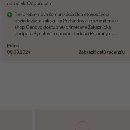
obruciek. Odporucam.
Bezproblemova komunikácia Ústretovosť voci
poziadavkam zakaznika Prehladny a zrozumiteny e-
shop Cenovo dostupne/primerane Zakaznicka
podpora Rychlost a sposob dodania Prijemny a
ludsky pristup zamestnancov
Patrik
08.03.2024
Zobraziť celú recenziu