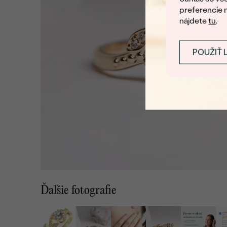
preferencie 
nájdete
tu
.
POUŽIŤ 
Ďalšie fotografie