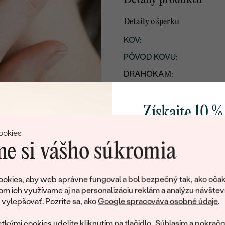
Detaily o šperku
KOV
:
PÔVOD KOVU
:
DRAHOKAM:
ŠTÝL
:
TYP OSADENIA
:
Získajte 10 %
CELKOVÁ KARÁTOVÁ VÁH
svoj prvý 
ookies
PRIBLIŽNÁ VÁHA:
e si vášho súkromia
Detaily o osadenom drahoka
Pridajte sa k nám a 
poctivo vyrábaných 
okies, aby web správne fungoval a bol bezpečný tak, ako očak
DRUH:
Ako darček na priv
om ich využívame aj na personalizáciu reklám a analýzu návštev
POČET:
obratom pošleme zľ
ylepšovať. Pozrite sa, ako
Google spracováva osobné údaje
.
váš prvý ná
KARÁTOVÁ VÁHA
:
tkými cookies udelíte kliknutím na tlačidlo „Súhlasím a pokračo