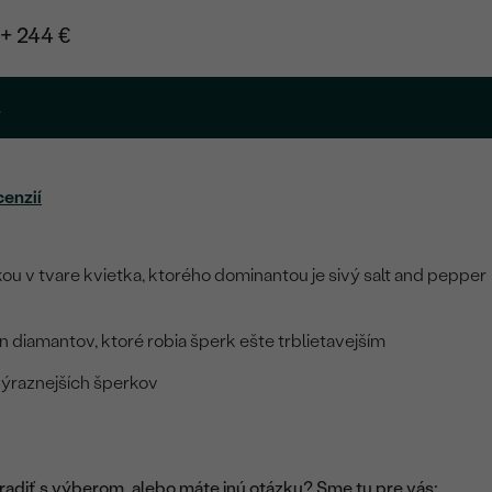
+ 244 €
.
cenzií
ou v tvare kvietka, ktorého dominantou je sivý salt and pepper
n diamantov, ktoré robia šperk ešte trblietavejším
výraznejších šperkov
adiť s výberom, alebo máte inú otázku? Sme tu pre vás: