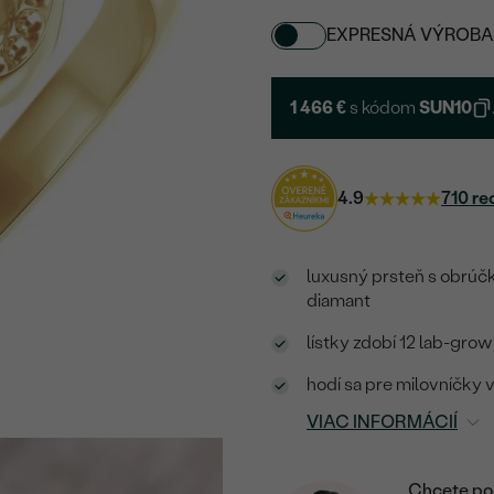
EXPRESNÁ VÝROBA
1 466 €
s kódom
SUN10
4.9
710 re
luxusný prsteň s obrúčk
diamant
lístky zdobí 12 lab-grow
hodí sa pre milovníčky 
VIAC INFORMÁCIÍ
Chcete por