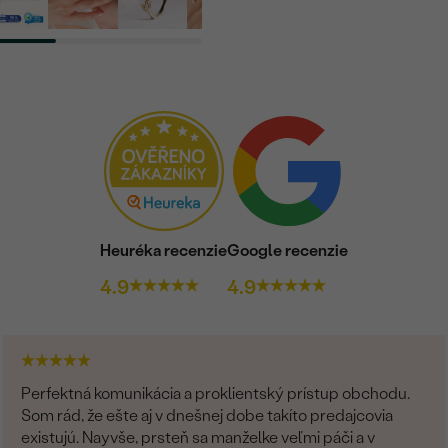
PÔVOD:
Heuréka recenzie
Google recenzie
4.9
4.9
Perfektná komunikácia a proklientský prístup obchodu.
Som rád, že ešte aj v dnešnej dobe takíto predajcovia
existujú. Nayvše, prsteň sa manželke veľmi páči a v