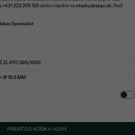
na
+421 222 205 120
alebo napíšte na
otazky@eppi.sk
. Radi
Sales Specialist
É ZLATO 585/1000
-> Ø 16,6 MM
PRIDAŤ DO KOŠÍKA
1 629 €