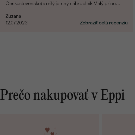
Ceskoslovensko) a milý jemný náhrdelník Malý princ
(hviezdičky), komunikácia a doručenie tovaru na 1 s ⭐️.
Zuzana
Obchod a tovar odporúčam, kto hladá šperk, urcite si
12.07.2023
Zobraziť celú recenziu
nájde to svoje.
Prečo nakupovať v Eppi