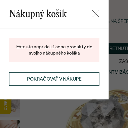
Nákupný košík
LETNÝ BLACK FRIDAY: −25 % NA ŠP
Ešte ste nepridali žiadne produkty do
O NÁS
BLOG
ŠPERKY NA MIERU
DOHODNÚŤ STRETNUTI
svojho nákupného košíka
VÝPREDAJ
SVADOBNÉ OBRÚČKY
ZÁS
ZÁSNUBNÉ PRSTENE
ZÁSNUBNÉ PRSTENE S DIAMANTMI
ZÁ
POKRAČOVAŤ V NÁKUPE