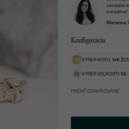
zavolajte 
poradíme!
Marianna, 
Konfigurácia
14K
VÝBER KOVU:
14K ŽLT
52
VÝBER VEĽKOSTI:
52 
PRIDAŤ GRAVÍROVANIE
VYBERTE FONT
Napíšte iniciály/text
15
/ 15 ZNAKOV