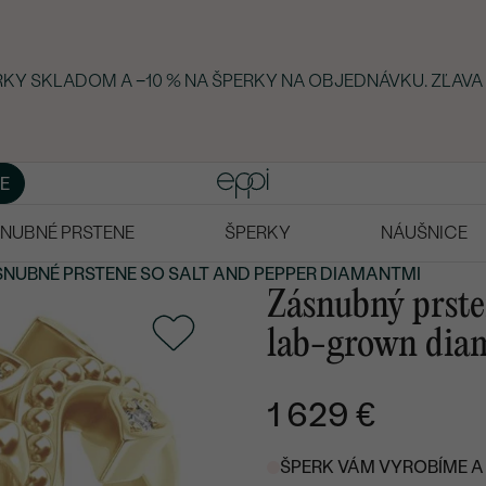
ERKY SKLADOM A −10 % NA ŠPERKY NA OBJEDNÁVKU. ZĽAVA
E
NUBNÉ PRSTENE
ŠPERKY
NÁUŠNICE
SNUBNÉ PRSTENE
SO SALT AND PEPPER DIAMANTMI
Zásnubný prste
lab-grown dia
1 629 €
ŠPERK VÁM VYROBÍME A 