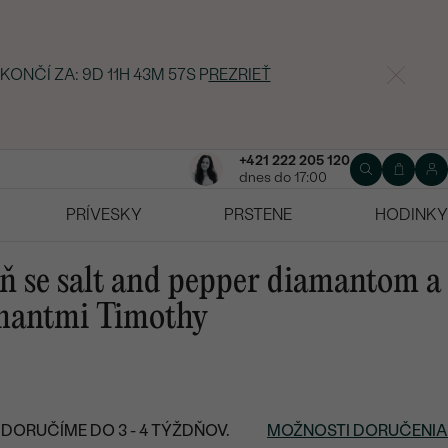
 KONČÍ ZA:
9D 11H 43M 56S
P
REZRIEŤ
+421 222 205 120
dnes do 17:00
PRÍVESKY
PRSTENE
HODINKY
ň se salt and pepper diamantom a
mantmi Timothy
DORUČÍME DO 3 - 4 TÝŽDŇOV.
MOŽNOSTI DORUČENIA