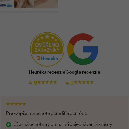
DRUH:
POČET:
KARÁTOVÁ VÁHA
:
ROZMERY:
ČISTOTA
:
FARBA
:
TVAR
:
PÔVOD:
Heuréka recenzie
Google recenzie
4.9
4.9
Prekvapila ma ochota poradiť a pomôcť.
Úžasná ochota a pomoc pri objednávaní a krásny