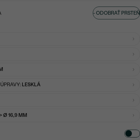
-
ODOBRAŤ PRSTEŇ
A
MM
 ÚPRAVY:
LESKLÁ
-> Ø 16,9 MM