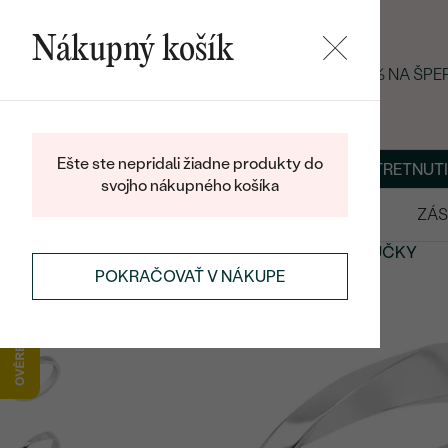
Nákupný košík
LETNÝ BLACK FRIDAY: −25 % NA ŠP
Ešte ste nepridali žiadne produkty do
O NÁS
BLOG
ŠPERKY NA MIERU
DOHODNÚŤ STRETNUTI
svojho nákupného košíka
VÝPREDAJ
SVADOBNÉ OBRÚČKY
ZÁS
SVADOBNÉ OBRÚČKY
MODERNÉ
SVADOBNÉ OBRÚČKY
POKRAČOVAŤ V NÁKUPE