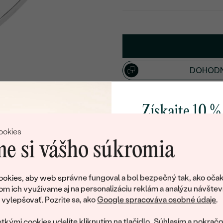
VYBERTE FONT
Napíšte iniciály/text
15
/ 15 ZNAKOV
DOHODN
Získajte 10 %
Doživotný servis
Doručenie 
svoj prvý 
ookies
e si vášho súkromia
Detaily produktu
Pridajte sa k nám a 
poctivo vyrábaných 
okies, aby web správne fungoval a bol bezpečný tak, ako očak
Pánska obrúčka
Ako darček na priv
om ich využívame aj na personalizáciu reklám a analýzu návštev
ŠÍRKA
obratom pošleme zľ
:
ylepšovať. Pozrite sa, ako
Google spracováva osobné údaje
.
váš prvý ná
KOV
:
tkými cookies udelíte kliknutím na tlačidlo „Súhlasím a pokračo