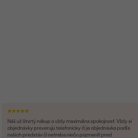
Diamant
10
0.075 ct
1.25 mm (0.0075 ct)
SI
G-H
Round
Prírodný
Náš už štvrtý nákup a vždy maximálna spokojnosť. Vždy si
objednávky preverujú telefonicky či je objednávka podľa
naších predstáv či netreba niečo pozmeniť pred