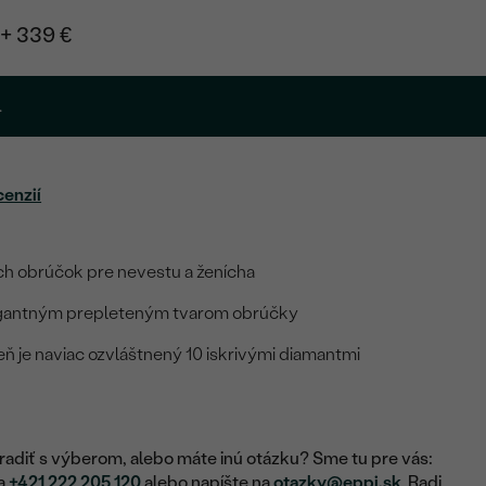
+ 339 €
.
cenzií
h obrúčok pre nevestu a ženícha
gantným prepleteným tvarom obrúčky
 je naviac ozvláštnený 10 iskrivými diamantmi
adiť s výberom, alebo máte inú otázku? Sme tu pre vás:
na
+421 222 205 120
alebo napíšte na
otazky@eppi.sk
. Radi