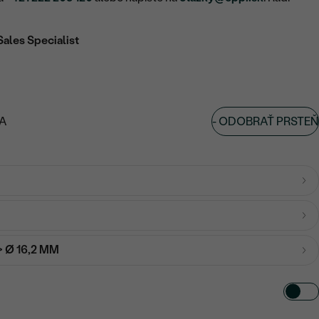
Sales Specialist
-
ODOBRAŤ PRSTEŇ
A
-> Ø 16,2 MM