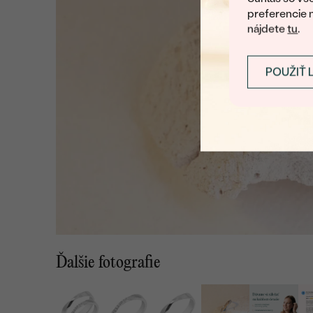
preferencie 
nájdete
tu
.
POUŽIŤ 
Ďalšie fotografie