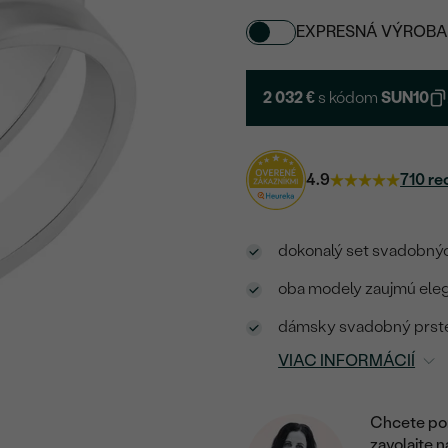
EXPRESNÁ VÝROBA
2 032 €
s kódom
SUN10
4.9
710 re
dokonalý set svadobnýc
oba modely zaujmú ele
dámsky svadobný prsteň
VIAC INFORMÁCIÍ
Chcete por
zavolajte 