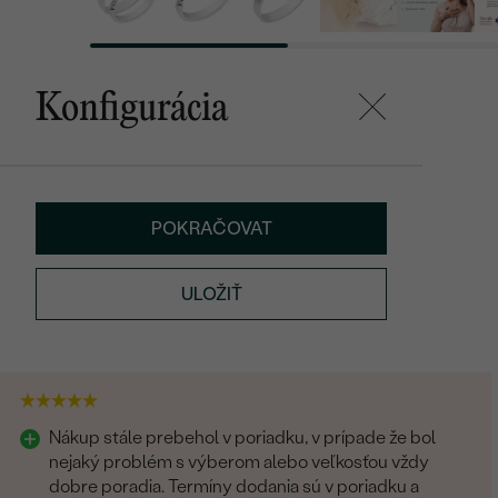
Konfigurácia
POKRAČOVAT
ULOŽIŤ
Nákup stále prebehol v poriadku, v prípade že bol
nejaký problém s výberom alebo veľkosťou vždy
dobre poradia. Termíny dodania sú v poriadku a