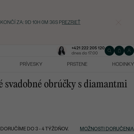
 KONČÍ ZA:
9D 10H 0M 35S
P
REZRIEŤ
+421 222 205 120
dnes do 17:00
PRÍVESKY
PRSTENE
HODINKY
né svadobné obrúčky s diamantmi
DORUČÍME DO 3 - 4 TÝŽDŇOV.
MOŽNOSTI DORUČENIA