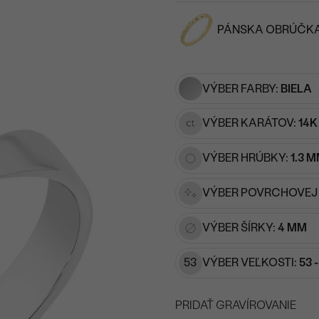
PÁNSKA OBRÚČK
Napíšte iniciály/text
15
/ 15 ZNAKOV
VÝBER FARBY:
BIELA
VÝBER KARÁTOV:
14K
VÝBER HRÚBKY:
1.3 
VÝBER POVRCHOVEJ
VÝBER ŠÍRKY:
4 MM
53
VÝBER VEĽKOSTI:
53 
PRIDAŤ GRAVÍROVANIE