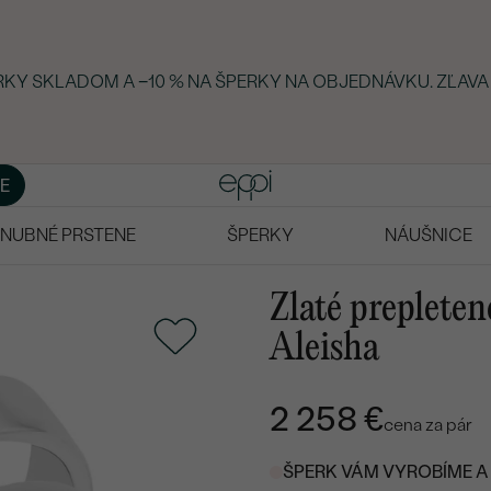
ERKY SKLADOM A −10 % NA ŠPERKY NA OBJEDNÁVKU. ZĽAVA
E
NUBNÉ PRSTENE
ŠPERKY
NÁUŠNICE
Zlaté preplete
Aleisha
2 258 €
cena za pár
ŠPERK VÁM VYROBÍME A 