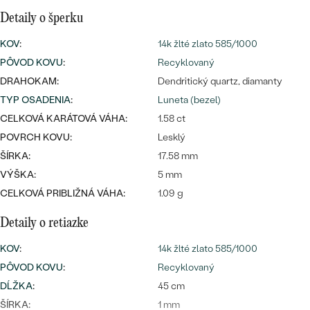
Najpredávanejšie
Detaily o šperku
Najpredávanejšie
PODĽA TVARU DRAHOKAMU
náušnice
KOV
:
14k žlté zlato 585/1000
NA MIERU
prstene
PÔVOD KOVU
:
Recyklovaný
Personalizované
DRAHOKAM:
Dendritický quartz, diamanty
DIAMANTY
TYP OSADENIA
:
Luneta (bezel)
PREZRIEŤ
prívesky
CELKOVÁ KARÁTOVÁ VÁHA:
1.58 ct
PREZRIEŤ
POVRCH KOVU:
Lesklý
ŠÍRKA:
17.58 mm
VÝŠKA:
5 mm
OBJAVIŤ
Wave kolekcia
CELKOVÁ PRIBLIŽNÁ VÁHA:
1.09 g
Detaily o retiazke
KOV
:
14k žlté zlato 585/1000
OBJAVIŤ
PÔVOD KOVU
:
Recyklovaný
DĹŽKA
:
45 cm
ŠÍRKA:
1 mm