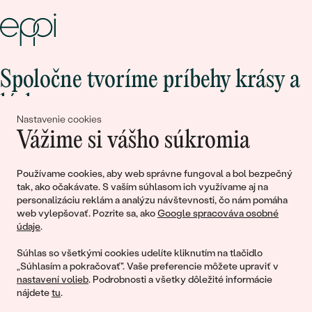
Spoločne tvoríme príbehy krásy a
lásky
Nastavenie cookies
Vážime si vášho súkromia
Pripojte sa k nám!
Používame cookies, aby web správne fungoval a bol bezpečný
tak, ako očakávate. S vaším súhlasom ich využívame aj na
personalizáciu reklám a analýzu návštevnosti, čo nám pomáha
web vylepšovať. Pozrite sa, ako
Google spracováva osobné
údaje
.
Súhlas so všetkými cookies udelíte kliknutím na tlačidlo
„Súhlasím a pokračovať". Vaše preferencie môžete upraviť v
nastavení volieb
. Podrobnosti a všetky dôležité informácie
© 2011 - 2026, Eppi.sk
nájdete
tu
.