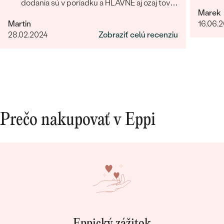
dodania sú v poriadku a HLAVNE aj ozaj tovar
Marek
príde ako povedia. Odporúčam
Martin
16.06.
28.02.2024
Zobraziť celú recenziu
Prečo nakupovať v Eppi
Eppický zážitok