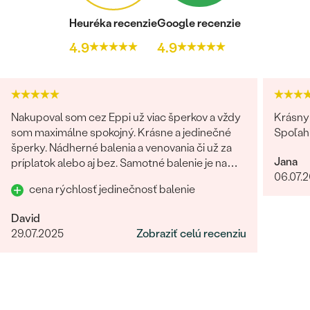
DRUH:
Diamant
Heuréka recenzie
Google recenzie
POČET:
1
4.9
4.9
KARÁTOVÁ VÁHA
:
0.0075 ct
ROZMERY:
1.25 mm
TVAR
:
Round
ČISTOTA
:
SI
Nakupoval som cez Eppi už viac šperkov a vždy
Krásny 
FARBA
:
G-H
som maximálne spokojný. Krásne a jedinečné
Spoľah
PÔVOD:
Prírodný
šperky. Nádherné balenia a venovania či už za
Jana
príplatok alebo aj bez. Samotné balenie je na
06.07.
prvú luxusné! Každý jeden detajl dotiahnutý do
cena rýchlosť jedinečnosť balenie
dokonalosti. Určite odporúčam
David
29.07.2025
Zobraziť celú recenziu