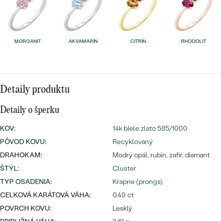
Najpredávanejšie
Najpredávanejšie
PODĽA TVARU DRAHOKAMU
náušnice
NA MIERU
prstene
MORGANIT
AKVAMARÍN
CITRÍN
RHODOLIT
Personalizované
DIAMANTY
PREZRIEŤ
prívesky
Detaily produktu
PREZRIEŤ
Detaily o šperku
KOV
:
14k biele zlato 585/1000
OBJAVIŤ
Wave kolekcia
PÔVOD KOVU
:
Recyklovaný
DRAHOKAM:
Modrý opál, rubín, zafír, diamant
ŠTÝL
:
Cluster
TYP OSADENIA
:
Krapne (prongs)
OBJAVIŤ
CELKOVÁ KARÁTOVÁ VÁHA:
0.49 ct
POVRCH KOVU:
Lesklý