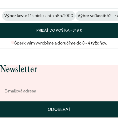
Výber kovu:
14k biele zlato 585/1000
Výber veľkosti:
52 -> 
PRIDAŤ DO KOŠÍKA -
849 €
Šperk vám vyrobíme a doručíme do 3 - 4 týždňov.
Newsletter
ODOBERAŤ