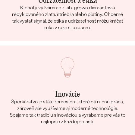
Udržateľnosť a etika
Klenoty vytvárame z lab-grown diamantov a
recyklovaného zlata, striebra alebo platiny. Chceme
tak vyslať signál, že etika a udržateľnosť môžu kráčať
ruka v ruke s luxusom.
Inovácie
Šperkárstvo je stále remeslom, ktoré ctí ručnú prácu,
zároveň ale využívame aj moderné technológie.
Spájame tak tradíciu s inováciou a vyrábame pre vás to
najlepšie z každej oblasti.