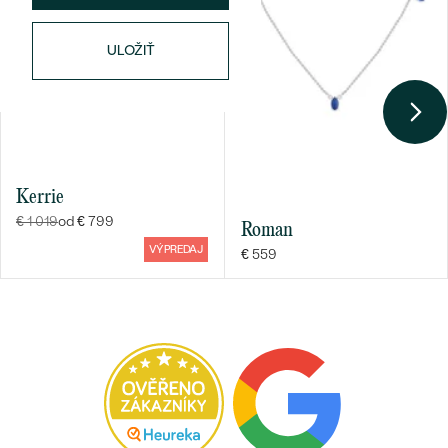
ROZMERY:
3 mm
TVAR
:
Round
ULOŽIŤ
ČISTOTA
:
Okom čistý
FARBA:
Ružová
PÔVOD:
Prírodný
Postranné drahokamy
Kerrie
DRUH:
Rubín
€ 1 019
od € 799
POČET:
1
Roman
VÝPREDAJ
KARÁTOVÁ VÁHA:
0.1 ct
€ 559
ROZMERY:
2.5 mm
TVAR
:
Round
ČISTOTA
:
Okom čistý
FARBA:
Červenoružová
PÔVOD:
Prírodný
Postranné drahokamy