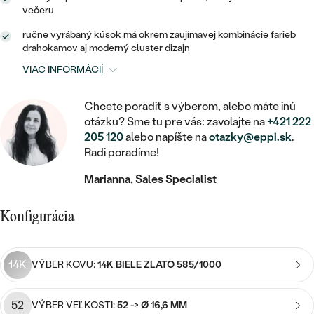
STATEMENT
ZAČAŤ S DIAMANTOM
RUČNE RYTÉ
DETSKÉ
večeru
MEDAILÓNY
DETSKÉ ŠPERKY
PEČATNÉ
ručne vyrábaný kúsok má okrem zaujímavej kombinácie farieb
ZAČAŤ S LABGROWN DIAMANTOM
S VÝPLŇOU
PIERCING
drahokamov aj moderný cluster dizajn
RETIAZKY
BROŠNE
PERSONALIZOVANÉ
ZAČAŤ S FAREBNÝM DIAMANTOM
VIAC INFORMÁCIÍ
SVADOBNÉ SETY
V TVARE SRDCA
DOPLNKY
PODĽA DRAHOKAMU
Chcete poradiť s výberom, alebo máte inú
PODĽA DRAHOKAMU
PODĽA DRAHOKAMU
S DIAMANTMI
PODĽA CENY
SO ZVIERATAMI
otázku? Sme tu pre vás: zavolajte na
+421 222
PODĽA MATERIÁLU
205 120
alebo napíšte na
otazky@eppi.sk
.
S DIAMANTMI
DIAMANT
CENOVO DOSTUPNÉ
S DRAHOKAMAMI
Radi poradíme!
ZLATÉ
PODĽA DRAHOKAMU
S DRAHOKAMAMI
LAB GROWN DIAMANT
Marianna, Sales Specialist
LUXUSNÉ
S PERLAMI
S DIAMANTMI
STRIEBORNÉ
S PERLAMI
MOISSANIT
Konfigurácia
S DRAHOKAMAMI
PLATINOVÉ
PODĽA CENY
FAREBNÝ DIAMANT
PODĽA CENY
CENOVO DOSTUPNÉ
S PERLAMI
14K
VÝBER KOVU:
14K BIELE ZLATO 585/1000
PODĽA DRAHOKAMU
ČIERNY DIAMANT
CENOVO DOSTUPNÉ
LUXUSNÉ
52
S DIAMANTMI
VÝBER VEĽKOSTI:
52 -> Ø 16,6 MM
PODĽA CENY