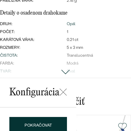
PRIBLIŽNÁ VÁHA:
2.18 g
Detaily o osadenom drahokame
DRUH:
Opál
POČET:
1
KARÁTOVÁ VÁHA:
0.21 ct
Bestsellery
ROZMERY:
5 x 3 mm
ČISTOTA
:
Translucentná
FARBA:
Modrá
TVAR
:
Oval
OBJAVIŤ
BRUS
:
Cabochon
PÔVOD:
Prírodný
Konfigurácia
Postranné drahokamy
Mohlo by sa vám páčiť
DRUH:
Zafír
POČET:
1
POKRAČOVAT
KARÁTOVÁ VÁHA:
0.15 ct