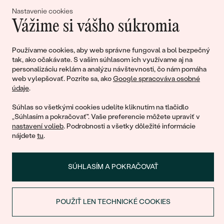
Nastavenie cookies
Vážime si vášho súkromia
Pripojte sa k nám!
Používame cookies, aby web správne fungoval a bol bezpečný
tak, ako očakávate. S vaším súhlasom ich využívame aj na
personalizáciu reklám a analýzu návštevnosti, čo nám pomáha
web vylepšovať. Pozrite sa, ako
Google spracováva osobné
údaje
.
Súhlas so všetkými cookies udelíte kliknutím na tlačidlo
„Súhlasím a pokračovať". Vaše preferencie môžete upraviť v
nastavení volieb
. Podrobnosti a všetky dôležité informácie
© 2011 - 2026, Eppi.sk
nájdete
tu
.
SÚHLASÍM A POKRAČOVAŤ
POUŽIŤ LEN TECHNICKÉ COOKIES
Nákupný košík
ZĽAVA NA PRVÝ NÁKUP